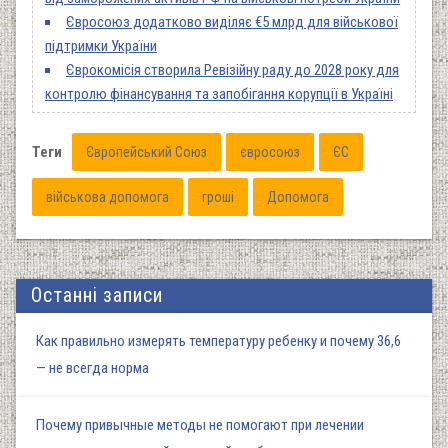
Євросоюз додатково виділяє €5 млрд для військової
підтримки України
Єврокомісія створила Ревізійну раду до 2028 року для
контролю фінансування та запобігання корупції в Україні
Теги
Європейський Союз
євросоюз
ЄС
військова допомога
гроші
Допомога
Останні записи
Как правильно измерять температуру ребенку и почему 36,6
— не всегда норма
Почему привычные методы не помогают при лечении