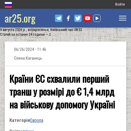
Меню
Войти
ar25.org
обліковог
запису
9 августа 2026 р., воскресенье, Київський час 08:32
користува
Статей за останні 24 години — 2
06/26/2024 - 11:46
Олена Каганець
Країни ЄС схвалили перший
транш у розмірі до € 1,4 млрд
на військову допомогу Україні
Категорія
Європа