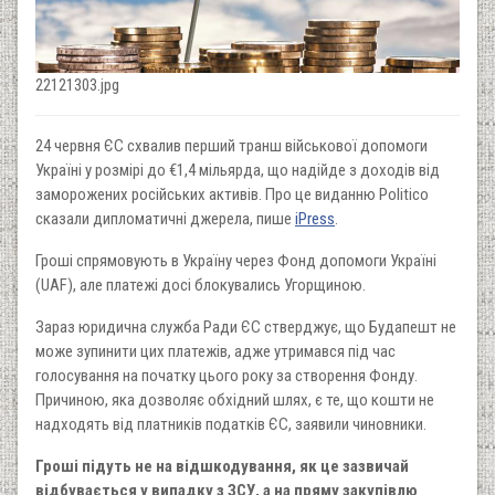
22121303.jpg
24 червня ЄС схвалив перший транш військової допомоги
Україні у розмірі до €1,4 мільярда, що надійде з доходів від
заморожених російських активів. Про це виданню Politico
сказали дипломатичні джерела, пише
iPress
.
Гроші спрямовують в Україну через Фонд допомоги Україні
(UAF), але платежі досі блокувались Угорщиною.
Зараз юридична служба Ради ЄС стверджує, що Будапешт не
може зупинити цих платежів, адже утримався під час
голосування на початку цього року за створення Фонду.
Причиною, яка дозволяє обхідний шлях, є те, що кошти не
надходять від платників податків ЄС, заявили чиновники.
Гроші підуть не на відшкодування, як це зазвичай
відбувається у випадку з ЗСУ, а на пряму закупівлю