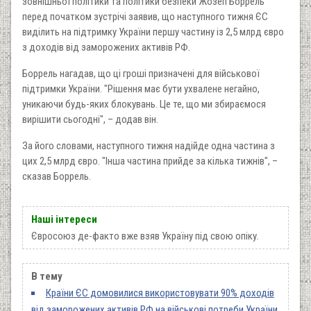
зовнішньої політики та політики безпеки Жозеп Боррель
перед початком зустрічі заявив, що наступного тижня ЄС
виділить на підтримку України першу частину із 2,5 млрд євро
з доходів від заморожених активів РФ.
Боррель нагадав, що ці гроші призначені для військової
підтримки України. "Рішення має бути ухвалене негайно,
уникаючи будь-яких блокувань. Це те, що ми збираємося
вирішити сьогодні", – додав він.
За його словами, наступного тижня надійде одна частина з
цих 2,5 млрд євро. "Інша частина прийде за кілька тижнів", –
сказав Боррель.
Наші інтереси
Євросоюз де-факто вже взяв Україну під свою опіку.
В тему
Країни ЄС домовилися використовувати 90% доходів
від заморожених активів РФ на військові потреби України