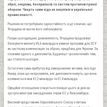
зброї, зокрема, боєприпасів та систем протиповітряної
оборони. Чверть суми піде на закупівлі в української
промисловості.
Рішення не потребувало одностайності, а це означає, що
Угорщина не могла його заблокувати.
Попри сьогоднішню домовленість, Угорщина продовжує
блокувати виплату €6,6 мільярда в рамках програми для ЗСУ
як часткову компенсацію за зброю, придбану для України. За
словами одного з дипломатів, Будапешт «розлючений» тим,
що сталося сьогодні.
Остаточна сума прибутку від заморожених активів, яка піде
Києву, поки що незрозуміла, але дипломати кажуть, що вона
коливається між €1,2 мільярда та €1,4 мільярда.
Офіційне оголошення очікується пізніше цього ж дня на
зустрічі міністрів закордонних справ ЄС у Люксембурзі.
Високий представник Європейського Союзу з питань