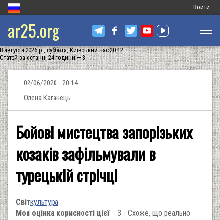
Меню
Войти
ar25.org
обліковог
запису
8 августа 2026 р., суббота, Київський час 20:12
користува
Статей за останні 24 години — 3
02/06/2020 - 20:14
Олена Каганець
Бойові мистецтва запорізьких
козаків зафільмували в
турецькій стрічці
Світ
культура
Моя оцінка корисності цієї
3 - Схоже, що реально