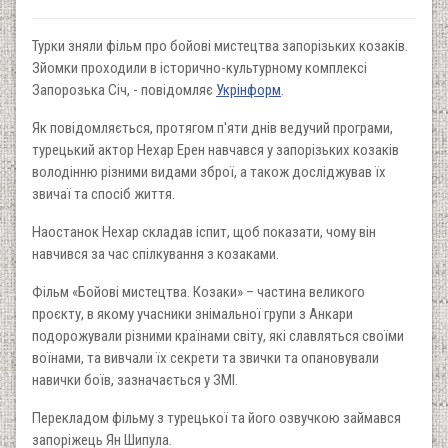
Турки зняли фільм про бойові мистецтва запорізьких козаків.
Зйомки проходили в історично-культурному комплексі
Запорозька Січ, - повідомляє
Укрінформ
.
Як повідомляється, протягом п'яти днів ведучий програми,
турецький актор Нехар Ерен навчався у запорізьких козаків
володінню різними видами зброї, а також досліджував їх
звичаї та спосіб життя.
Наостанок Нехар складав іспит, щоб показати, чому він
навчився за час спілкування з козаками.
Фільм «Бойові мистецтва. Козаки» – частина великого
проєкту, в якому учасники знімальної групи з Анкари
подорожували різними країнами світу, які славляться своїми
воїнами, та вивчали їх секрети та звички та опановували
навички боїв, зазначається у ЗМІ.
Перекладом фільму з турецької та його озвучкою займався
запоріжець Ян Шипула.