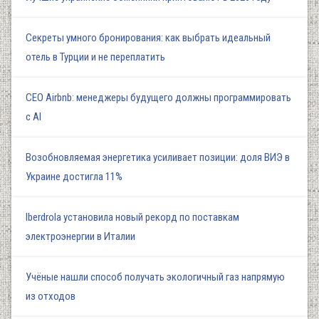
Секреты умного бронирования: как выбрать идеальный
отель в Турции и не переплатить
СЕО Airbnb: менеджеры будущего должны программировать
с AI
Возобновляемая энергетика усиливает позиции: доля ВИЭ в
Украине достигла 11%
Iberdrola установила новый рекорд по поставкам
электроэнергии в Италии
Учёные нашли способ получать экологичный газ напрямую
из отходов