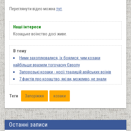
Переглянути відео можна
тут
.
Наші інтереси
Козацьке воїнство досі живе.
В тему
Ними захоплювалися, їх боялися: чим козаки
найбільше вразили тогочасну Європу
Запорозькі козаки - носії традицій арійських воїнів
7 фактів про козацтво, які ви, можливо, не знали
Теги
Запоріжжя
козаки
Останні записи