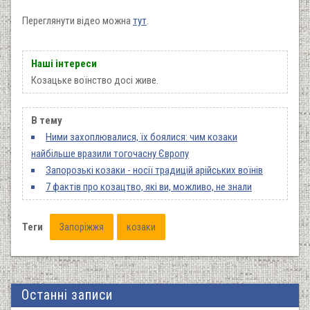
Переглянути відео можна
тут
.
Наші інтереси
Козацьке воїнство досі живе.
В тему
Ними захоплювалися, їх боялися: чим козаки
найбільше вразили тогочасну Європу
Запорозькі козаки - носії традицій арійських воїнів
7 фактів про козацтво, які ви, можливо, не знали
Теги
Запоріжжя
козаки
Останні записи