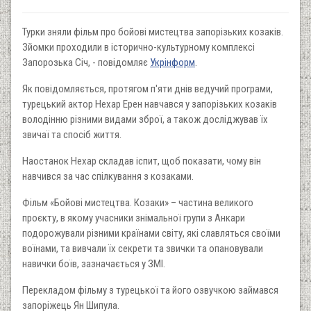
Турки зняли фільм про бойові мистецтва запорізьких козаків.
Зйомки проходили в історично-культурному комплексі
Запорозька Січ, - повідомляє
Укрінформ
.
Як повідомляється, протягом п'яти днів ведучий програми,
турецький актор Нехар Ерен навчався у запорізьких козаків
володінню різними видами зброї, а також досліджував їх
звичаї та спосіб життя.
Наостанок Нехар складав іспит, щоб показати, чому він
навчився за час спілкування з козаками.
Фільм «Бойові мистецтва. Козаки» – частина великого
проєкту, в якому учасники знімальної групи з Анкари
подорожували різними країнами світу, які славляться своїми
воїнами, та вивчали їх секрети та звички та опановували
навички боїв, зазначається у ЗМІ.
Перекладом фільму з турецької та його озвучкою займався
запоріжець Ян Шипула.