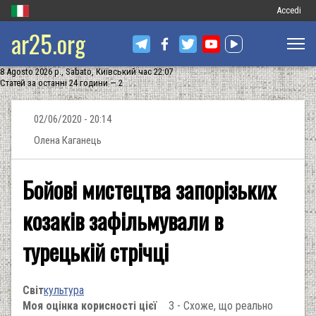
Меню
Accedi
ar25.org
обліковог
запису
8 Agosto 2026 р., Sabato, Київський час 22:07
користува
Статей за останні 24 години — 2
02/06/2020 - 20:14
Олена Каганець
Бойові мистецтва запорізьких
козаків зафільмували в
турецькій стрічці
Світ
культура
Моя оцінка корисності цієї
3 - Схоже, що реально