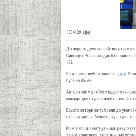
13041201r.jpg
До першої десятки рейтингу також пот
Сингапур. Росія посідає 63 позицію, П
102.
За даними опублікованого
звіту
, Укр
була на 85-му.
Автори звіту для його підготовки вик
міжнародних туристичних агенцій та е
Всього автори звіту брали до уваги 14
стан здоров'я, безпека, культурні та 
Крім того, до звіту увійшли результ
та його партнери: дослідницькі устан