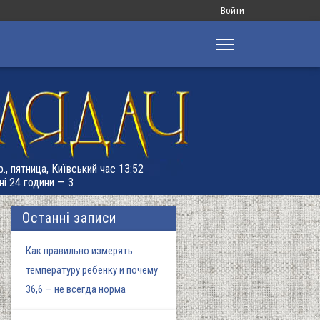
Меню
Войти
облікового
запису
користувача
., пятница, Київський час 13:52
ні 24 години — 3
Останні записи
Как правильно измерять
температуру ребенку и почему
36,6 — не всегда норма