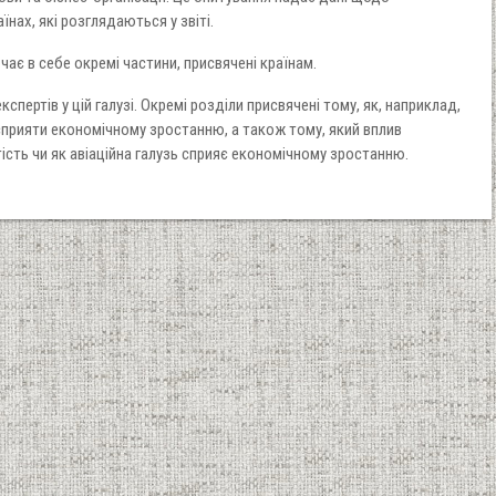
їнах, які розглядаються у звіті.
чає в себе окремі частини, присвячені країнам.
кспертів у цій галузі. Окремі розділи присвячені тому, як, наприклад,
прияти економічному зростанню, а також тому, який вплив
ість чи як авіаційна галузь сприяє економічному зростанню.