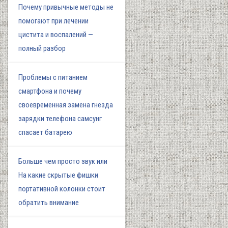
Почему привычные методы не
помогают при лечении
цистита и воспалений —
полный разбор
Проблемы с питанием
смартфона и почему
своевременная замена гнезда
зарядки телефона самсунг
спасает батарею
Больше чем просто звук или
На какие скрытые фишки
портативной колонки стоит
обратить внимание