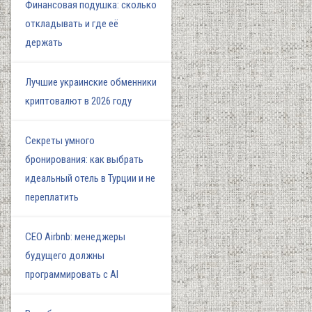
Финансовая подушка: сколько
откладывать и где её
держать
Лучшие украинские обменники
криптовалют в 2026 году
Секреты умного
бронирования: как выбрать
идеальный отель в Турции и не
переплатить
СЕО Airbnb: менеджеры
будущего должны
программировать с AI