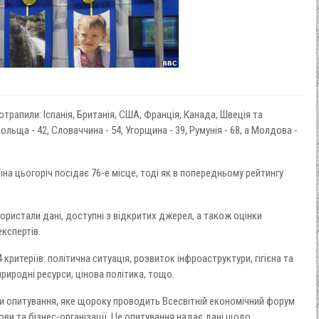
рапили: Іспанія, Британія, США, Франція, Канада, Швеція та
ольща - 42, Словаччина - 54, Угорщина - 39, Румунія - 68, а Молдова -
аїна цьогоріч посідає 76-е місце, тоді як в попередньому рейтингу
ористали дані, доступні з відкритих джерел, а також оцінки
кспертів.
 критеріїв: політична ситуація, розвиток інфроаструктури, гігієна та
природні ресурси, цінова політика, тощо.
ати опитування, яке щороку проводить Всесвітній економічний форум
ови та бізнес-організації. Це опитування надає дані щодо