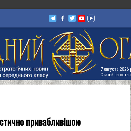
7 августа 2026 р
Статей за остан
истично привабливішою