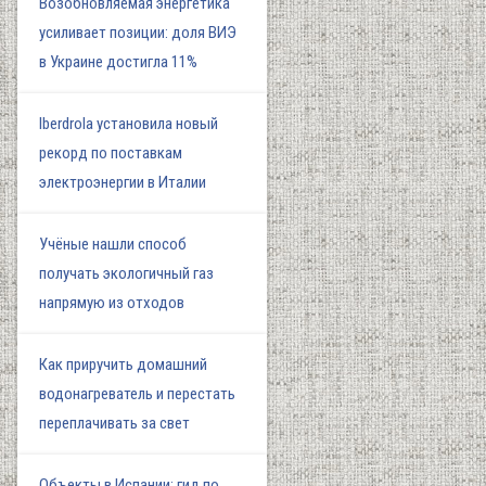
Возобновляемая энергетика
усиливает позиции: доля ВИЭ
в Украине достигла 11%
Iberdrola установила новый
рекорд по поставкам
электроэнергии в Италии
Учёные нашли способ
получать экологичный газ
напрямую из отходов
Как приручить домашний
водонагреватель и перестать
переплачивать за свет
Объекты в Испании: гид по