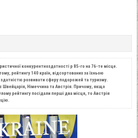
уристичної конкурентноздатності p 85-го на 76-те місце.
тому, рейтингу 140 країн, відсортованих за їхньою
 здатністю розвивати сферу подорожей та туризму.
є Швейцарія, Німеччина та Австрія. Причому, якщо
улому рейтингу посідали перші два місця, то Австрія
нцію.