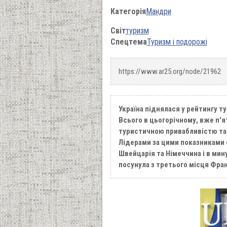
Категорія
Мандри
Світ
туризм
Спецтема
Туризм і подорожі
https://www.ar25.org/node/21962
Україна піднялася у рейтингу т
Всього в цьогорічному, вже п'я
туристичною привабливістю та
Лідерами за цими показниками 
Швейцарія та Німеччина і в мин
посунула з третього місця Фра