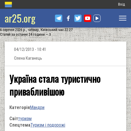
Меню
Вхід
ar25.org
обліков
запису
6 серпня 2026 р., четвер, Київський час 22:27
користу
Статей за останні 24 години — 3
04/12/2013 - 10:41
Олена Каганець
Україна стала туристично
привабливішою
Категорія
Мандри
Світ
туризм
Спецтема
Туризм і подорожі