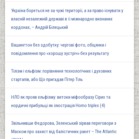
Україна бореться не за чужі території, а за право існувати у
власній незалежній державі в її міжнародно визнаних
кордонах, – Андрій Білецький
Вашингтон без здобутку: чергові фото, обіцянки і
повідомлення про «хорошу зустріч» без результату
Тілізм і ельфізм: порівняння технологічних і духовних
стартапів, або Що пригадав Пітер Тіль
НЛО як прояв ельфізму: витоки міфообразу Сірих та
нордичні прибульці як ілюстрація Homo triplex (4)
Звільнивши Федорова, Зеленський зірвав переговори з
Маском про захист від балістичних ракет – The Atlantic