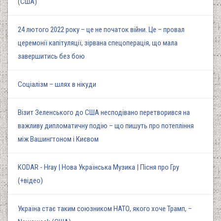
(США)
24 лютого 2022 року – це не початок війни. Це – провал
церемонії капітуляції, зірвана спецоперація, що мала
завершитись без бою
Соціалізм – шлях в нікуди
Візит Зеленського до США несподівано перетворився на
важливу дипломатичну подію – що пишуть про потепління
між Вашингтоном і Києвом
KODAR - Hray | Нова Українська Музика | Пісня про Гру
(+відео)
Україна стає таким союзником НАТО, якого хоче Трамп, –