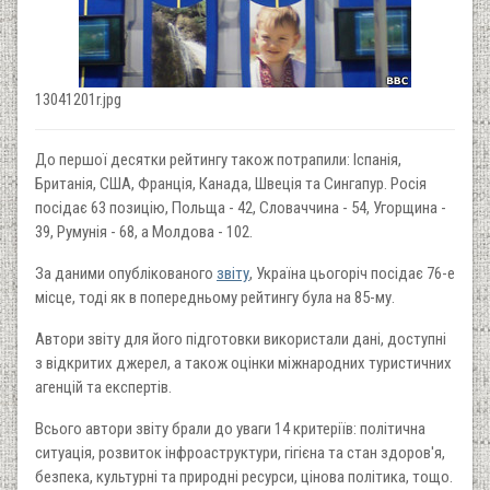
13041201r.jpg
До першої десятки рейтингу також потрапили: Іспанія,
Британія, США, Франція, Канада, Швеція та Сингапур. Росія
посідає 63 позицію, Польща - 42, Словаччина - 54, Угорщина -
39, Румунія - 68, а Молдова - 102.
За даними опублікованого
звіту
, Україна цьогоріч посідає 76-е
місце, тоді як в попередньому рейтингу була на 85-му.
Автори звіту для його підготовки використали дані, доступні
з відкритих джерел, а також оцінки міжнародних туристичних
агенцій та експертів.
Всього автори звіту брали до уваги 14 критеріїв: політична
ситуація, розвиток інфроаструктури, гігієна та стан здоров'я,
безпека, культурні та природні ресурси, цінова політика, тощо.