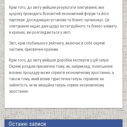
Крім того, до звіту увійшли результати опитування, яке
щороку проводить Всесвітній економічний форум та його
партнери: дослідницькі установи та бізнес-організації. Це
опитування надає дані щодо інституційного та бізнес-клімату
в країнах, які розглядаються у звіті.
Звіт, крім глобального рейтингу, включає в себе окремі
частини, присвячені країнам.
Крім того, до звіту увійшли доробки експертів у цій галузі.
Окремі розділи присвячені тому, як, наприклад, полегшення
візових процедур може сприяти економічному зростанню, а
також тому, який вплив туристична галузь справляє на
зайнятість чи як авіаційна галузь сприяє економічному
зростанню.
Останні записи