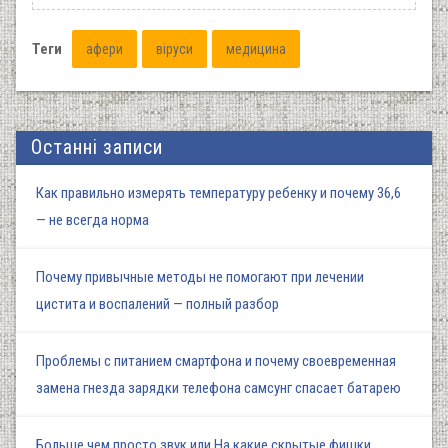
Теги
афери
віруси
медицина
Останні записи
Как правильно измерять температуру ребенку и почему 36,6
— не всегда норма
Почему привычные методы не помогают при лечении
цистита и воспалений — полный разбор
Проблемы с питанием смартфона и почему своевременная
замена гнезда зарядки телефона самсунг спасает батарею
Больше чем просто звук или На какие скрытые фишки