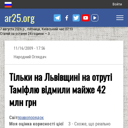
Меню
Войти
ar25.org
обліковог
запису
7 августа 2026 р., пятница, Київський час 07:13
користува
Статей за останні 24 години — 3
11/16/2009 - 17:56
Народний Оглядач
Тільки на Львівщині на отруті
Таміфлю відмили майже 42
млн грн
Світ
правопорядок
Моя оцінка корисності цієї
3 - Схоже, що реально