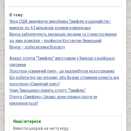
В тему:
Уряд США звинувачує виробника Таміфлю в шахрайстві і
вимагає до 4,5 мільярдів доларів компенсації
Віруси забезпечують еволюцію людини та її пристосування
до змін довкілля – професор Костянтин Уманський
Віруси – добрі вісники Всесвіту
Аналог отрути ”Таміфлю” виготовили у Харкові з індійської
сировини
Лохотрон «свинячий грип» - це надприбутки недоторканих
Що робити під час епідемії, або Ви вже отримали користь від
лохотрону «Свинячий грип»?
Чому Тимошенко піарить отруту "Таміфлю"
Отрута «Таміфлю». Цікаво: вони справді ідіоти чи
придурюються?
Наші інтереси
Вивести шахраїв на чисту воду.