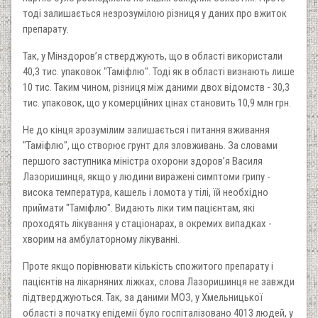
тоді залишається незрозумілою різниця у даних про вжиток
препарату.
Так, у Мінздоров’я стверджують, що в області використали
40,3 тис. упаковок "Таміфлю". Тоді як в області визнають лише
10 тис. Таким чином, різниця між даними двох відомств - 30,3
тис. упаковок, що у комерційних цінах становить 10,9 млн грн.
Не до кінця зрозумілим залишається і питання вживання
"Таміфлю", що створює грунт для зловживань. За словами
першого заступника міністра охорони здоров’я Василя
Лазоришинця, якщо у людини виражені симптоми грипу -
висока температура, кашель і ломота у тілі, їй необхідно
приймати "Таміфлю". Видають ліки тим пацієнтам, які
проходять лікування у стаціонарах, в окремих випадках -
хворим на амбулаторному лікуванні.
Проте якщо порівнювати кількість спожитого препарату і
пацієнтів на лікарняних ліжках, слова Лазоришинця не завжди
підтверджуються. Так, за даними МОЗ, у Хмельницької
області з початку епідемії було госпіталізовано 4013 людей, у