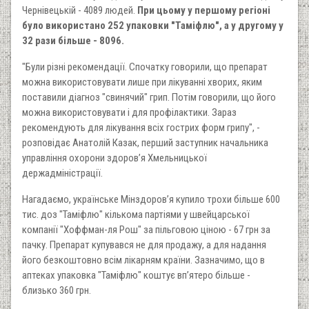
Чернівецькій - 4089 людей.
При цьому у першому регіоні
було використано 252 упаковки "Таміфлю", а у другому у
32 рази більше - 8096.
"Були різні рекомендації. Спочатку говорили, що препарат
можна використовувати лише при лікуванні хворих, яким
поставили діагноз "свинячий" грип. Потім говорили, що його
можна використовувати і для профілактики. Зараз
рекомендують для лікування всіх гострих форм грипу", -
розповідає Анатолій Казак, перший заступник начальника
управління охорони здоров’я Хмельницької
держадміністрації.
Нагадаємо, українське Мінздоров’я купило трохи більше 600
тис. доз "Таміфлю" кількома партіями у швейцарської
компанії "Хоффман-ля Рош" за пільговою ціною - 67 грн за
пачку. Препарат купувався не для продажу, а для надання
його безкоштовно всім лікарням країни. Зазначимо, що в
аптеках упаковка "Таміфлю" коштує вп’ятеро більше -
близько 360 грн.