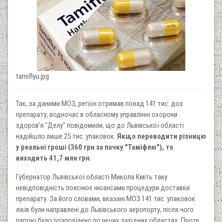
tamiflyu.jpg
Так, за даними МОЗ, регіон отримав понад 141 тис. доз
препарату, водночас в обласному управлінні охорони
здоров’я "Делу" повідомили, що до Львівської області
надійшло лише 25 тис. упаковок.
Якщо переводити різницю
у реальні гроші (360 грн за пачку "Таміфлю"), то
виходить 41,7 млн грн.
Губернатор Львівської області Микола Кміть таку
невідповідність пояснює нюансами процедури доставки
препарату. За його словами, вказані МОЗ 141 тис. упаковок
ліків були направлені до Львівського аеропорту, після чого
партію було розподілено по інших західних областях. Проте