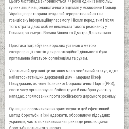
Цього листопада виповнюється 77 років одній із найбільш
гучних акцій націоналістичного підпілля у міжвоєнній Польщі.
Українці перетворили невдалий терористичний акт на
грандіозну інформаційну перемогу. Ніколи перед тим і після
того страта двох осіб не викликала такого резонансу у
Галичині, як смерть Василя Біласа та Дмитра Данилишина.
Практика пограбувань ворожих установ з метою
експропріації коштів для революційної діяльності була
притаманна багатьом організаціям та рухам.
У польській державі це питання мало особливий статус, адже
найавторитетніший державний діяч – маршал Юзеф
Пілсудський, як член Польської Соціалістичної Партії (PPS),
свого часу організовував бойові групи й сам брав участь у
нападах, спрямованих проти російського царського режиму.
Оунівці не соромилися використовувати цей ефективний
метод боротьби, а їхні адвокати, обороняючи підсудних
українців, часто покликалися на приклади революційної
боротьби польського народу.