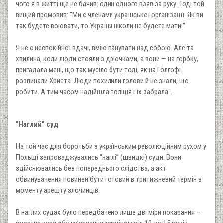
чого я в житті ще не бачив: один одного взяв за руку. Тоді той
вищий промовив: "Ми є членами української організації. Як ви
так будете воювати, то України ніколи не будете мати!"
Я не є неспокійної вдачі, вмію панувати над собою. Але та
хвилина, коли люди стояли з дрючками, а вони — на горбку,
пригадала мені, що так мусіло бути тоді, як на Голгофі
розпинали Христа. Люди похилили голови й не знали, що
робити. А тим часом надійшла поліція і їх забрала".
"Наглий" суд
На той час для боротьби з українським революційним рухом у
Польщі запроваджувались “наглі” (швидкі) суди. Вони
здійснювались без попереднього слідства, а акт
обвинувачення повинен бути готовий в тритижневий термін з
моменту арешту злочинців.
В наглих судах було передбачено лише дві міри покарання –
смертна кара або ув’язнення терміном від 10 до 15 років.