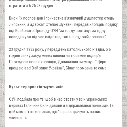
стратити о 6.25 23 грудня.
Вночі їх посповідав і причастив в’язничний душпастир отець
Липський, а адвокат Степан Шухевич передав хлопцям подяку
від Крайового Проводу ОУН “за горду поставу і за гідну
поведінку як під час слідства, так і на судовій розправі”.
23 грудня 1932 року, у переддень католицького Різдва, о 6
годині ранку засуджених вивели на тюремне подвір’я.
Проходячи повз охоронців, Данилишин вигукнув: “Щиро
прощаю вас! Хай живе Україна!”, Білас промовив те саме.
Культ терористів-мучеників
ОУН подбала про те, щоб в час страти у всіх українських
церквах Галичини били дзвони й відправлялися панахиди. І в
цей момент кожен знав, що “зараз страчують наших
хлопців…»