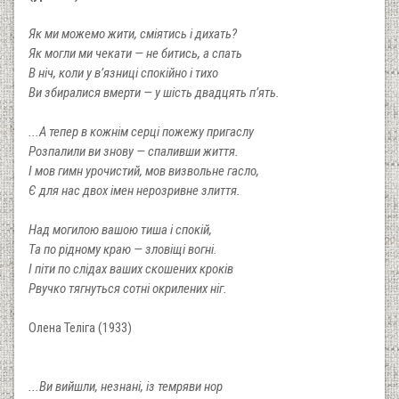
Як ми можемо жити, сміятись і дихать?
Як могли ми чекати — не битись, а спать
В ніч, коли у в’язниці спокійно і тихо
Ви збиралися вмерти — у шість двадцять п’ять.
...А тепер в кожнім серці пожежу пригаслу
Розпалили ви знову — спаливши життя.
І мов гимн урочистий, мов визвольне гасло,
Є для нас двох імен нерозривне злиття.
Над могилою вашою тиша і спокій,
Та по рідному краю — зловіщі вогні.
І піти по слідах ваших скошених кроків
Рвучко тягнуться сотні окрилених ніг.
Олена Теліга (1933)
...Ви вийшли, незнані, із темряви нор