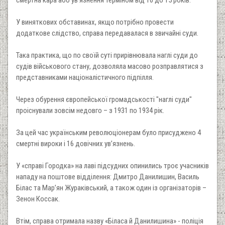
У виняткових обставинах, якщо потрібно провести
додаткове слідство, справа передавалася в звичайні суди.
Така практика, що по своїй суті прирівнювала наглі суди до
судів військового стану, дозволяла масово розправлятися з
представниками націоналістичного підпілля.
Через обурення європейської громадськості "наглі суди"
проіснували зовсім недовго – з 1931 по 1934 рік.
За цей час українським революціонерам було присуджено 4
смертні вироки і 16 довічних ув’язнень.
У «справі Городка» на лаві підсудних опинились троє учасників
нападу на поштове відділення: Дмитро Данилишин, Василь
Білас та Мар’ян Жураківський, а також один із організаторів –
Зенон Коссак.
Втім, справа отримала назву «Біласа й Данилишина» - поліція