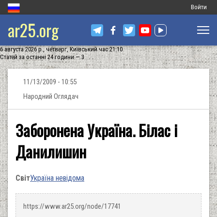
Меню
Войти
ar25.org
обліковог
запису
6 августа 2026 р., четверг, Київський час 21:10
користува
Статей за останні 24 години — 3
11/13/2009 - 10:55
Народний Оглядач
Заборонена Україна. Білас і
Данилишин
Світ
Україна невідома
https://www.ar25.org/node/17741