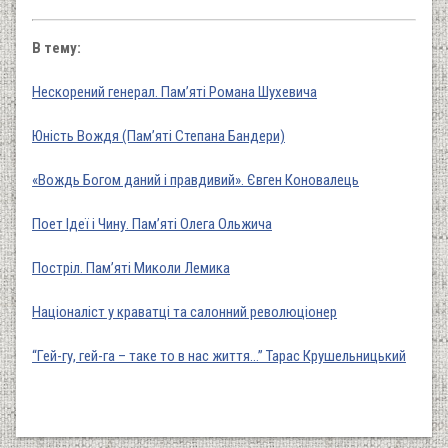
В тему:
Нескорений генерал. Пам’яті Романа Шухевича
Юність Вождя (Пам’яті Степана Бандери)
«Вождь Богом даний і правдивий». Євген Коновалець
Поет Ідеї і Чину. Пам’яті Олега Ольжича
Постріл. Пам’яті Миколи Лемика
Націоналіст у краватці та салонний революціонер
“Гей-гу, гей-га – таке то в нас життя...” Тарас Крушельницький