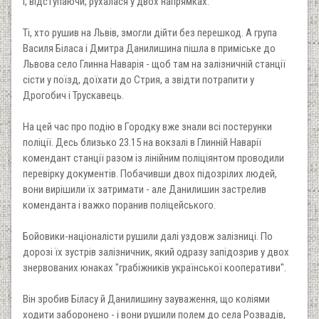
і, відступаючи, рухалася у двох напрямках.
Ті, хто рушив на Львів, змогли дійти без перешкод. А група
Василя Біласа і Дмитра Данилишина пішла в приміське до
Львова село Глинна Наварія - щоб там на залізничній станції
сісти у поїзд, доїхати до Стрия, а звідти потрапити у
Дрогобич і Трускавець.
На цей час про подію в Городку вже знали всі постерунки
поліції. Десь близько 23.15 на вокзалі в Глинній Наварії
комендант станції разом із лінійним поліціянтом проводили
перевірку документів. Побачивши двох підозрілих людей,
вони вирішили їх затримати - але Данилишин застрелив
коменданта і важко поранив поліцейського.
Бойовики-націоналісти рушили далі уздовж залізниці. По
дорозі їх зустрів залізничник, який одразу запідозрив у двох
знервованих юнаках "грабіжників української кооперативи".
Він зробив Біласу й Данилишину зауваження, що коліями
ходити заборонено - і вони рушили полем до села Розвадів,