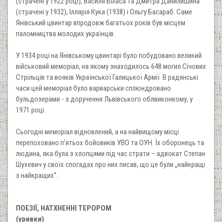
(страчені у 1922 році), Василя Біласа та Дмитра Данилишина
(страчені у 1932), Іллярія Кука (1938) і Ольгу Басараб. Саме
Янівський цвинтар впродовж багатьох років був місцем
паломництва молодих українців.
У 1934 році на Янівському цвинтарі було побудовано великий
військовий меморіал, на якому знаходилось 648 могил Січових
Стрільців та вояків Української Галицької Армії. В радянські
часи цей меморіал було варварськи сплюндровано
бульдозерами - з доручення Львівського облвиконкому, у
1971 році.
Сьогодні меморіал відновлений, а на найвищому місці
перепоховано п’ятьох бойовиків УВО та ОУН. Їх оборонець та
людина, яка була з хлопцями під час страти – адвокат Степан
Шухевич у своїх спогадах про них писав, що це були „найкращі
з найкращих”.
ПОЕЗІЇ, НАТХНЕННІ ТЕРОРОМ
(уривки)