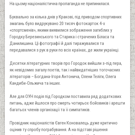
На цьому націоналістична пропаганда не припинилася.
Буквально за кілька днів у Кракові, під приводом спортивних
змагань було видрукувано 20 тисяч фотокарток 4-х
«спортсменів», якими виявилися зображення загиблих у
Городку Березинського та Старика і страчених Біласа та
Данилишина. Ці фотографії й далі тиражувалися та
передавалися з рук в руки по всіх країнах, де жили українці.
Десятки літературних творів про Городок вийшли з-під пера,
як невідомих загалу поетів, так і найвидатніших тогочасних
літераторів – Богдана-Ігоря Антонича, Олени Теліги, Олега
Кандиби-Ольжича та інших.
Але для ОУН подія під Городком поставила ряд додаткових
питань, адже йшлося про смерть чотирьох бойовиків і арешти
багатьох членів організації та її симпатиків.
Провідник націоналістів Євген Коновалець дуже критично
оцінив ту спробу пограбування. А на підставі рішення