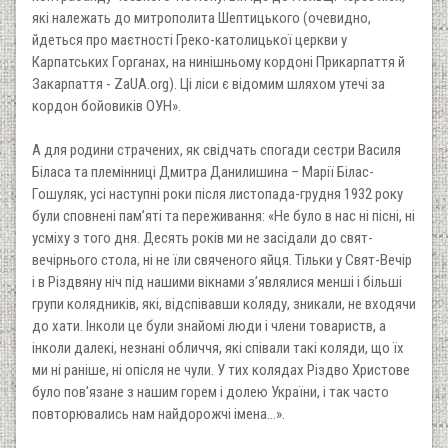
які належать до митрополита Шептицького (очевидно,
йдеться про маєтності Греко-католицької церкви у
Карпатських Горганах, на нинішньому кордоні Прикарпаття й
Закарпаття - ZaUA.org). Ці ліси є відомим шляхом утечі за
кордон бойовиків ОУН».
А для родини страчених, як свідчать спогади сестри Василя
Біласа та племінниці Дмитра Данилишина – Марії Білас-
Гошуляк, усі наступні роки після листопада-грудня 1932 року
були сповнені пам’яті та переживання: «Не було в нас ні пісні, ні
усміху з того дня. Десять років ми не засідали до свят-
вечірнього стола, ні не їли свяченого яйця. Тільки у Свят-Вечір
і в Різдвяну ніч під нашими вікнами з’являлися менші і більші
групи колядників, які, відспівавши коляду, зникали, не входячи
до хати. Інколи це були знайомі люди і члени товариств, а
інколи далекі, незнані обличчя, які співали такі коляди, що їх
ми ні раніше, ні опісля не чули. У тих колядах Різдво Христове
було пов’язане з нашим горем і долею України, і так часто
повторювались нам найдорожчі імена…».