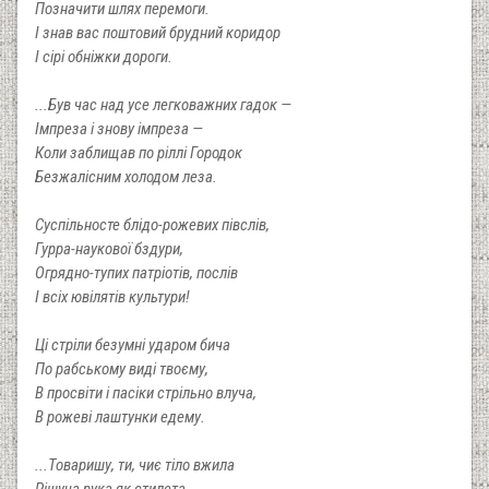
Позначити шлях перемоги.
І знав вас поштовий брудний коридор
І сірі обніжки дороги.
...Був час над усе легковажних гадок —
Імпреза і знову імпреза —
Коли заблищав по ріллі Городок
Безжалісним холодом леза.
Суспільносте блідо-рожевих півслів,
Гурра-наукової бздури,
Огрядно-тупих патріотів, послів
І всіх ювілятів культури!
Ці стріли безумні ударом бича
По рабському виді твоєму,
В просвіти і пасіки стрільно влуча,
В рожеві лаштунки едему.
...Товаришу, ти, чиє тіло вжила
Рішуча рука як стилета.