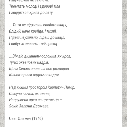
Тремтять молоді і здорові тіла
І зводяться крила до лету.
...Та ти не відхилиш свойого вінця,
Блідий, наче крейда, і тихий.
Підеш неухильно, підеш до кінця,
І вибух зголосить твій прихід.
...Він віє диханням солоним, як кров,
Тугих океанових надрів,
Що їх Севастополь на все розпоров
Кільватерним ладом ескадри.
Над хижим простором Карпати - Памір,
Сліпуча і вічна, як слава,
Напружена арка на цоколі гір —
Ясніє Залізна Держава.
Олег Ольжич (1940)