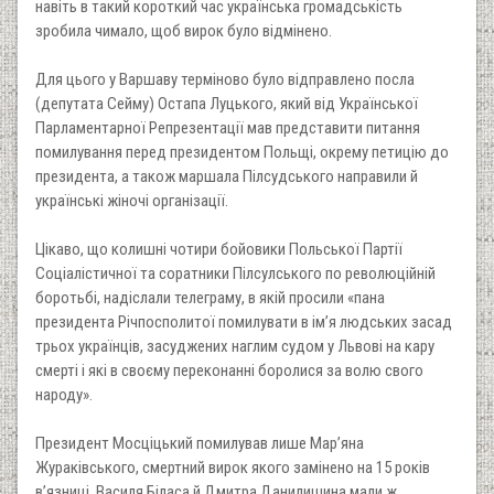
навіть в такий короткий час українська громадськість
зробила чимало, щоб вирок було відмінено.
Для цього у Варшаву терміново було відправлено посла
(депутата Сейму) Остапа Луцького, який від Української
Парламентарної Репрезентації мав представити питання
помилування перед президентом Польщі, окрему петицію до
президента, а також маршала Пілсудського направили й
українські жіночі організації.
Цікаво, що колишні чотири бойовики Польської Партії
Соціалістичної та соратники Пілсулського по революційній
боротьбі, надіслали телеграму, в якій просили «пана
президента Річпосполитої помилувати в ім’я людських засад
трьох українців, засуджених наглим судом у Львові на кару
смерті і які в своєму переконанні боролися за волю свого
народу».
Президент Мосціцький помилував лише Мар’яна
Жураківського, смертний вирок якого замінено на 15 років
в’язниці. Василя Біласа й Дмитра Данилишина мали ж