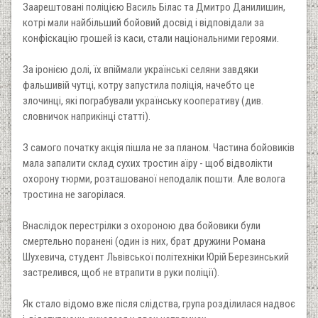
Заарештовані поліцією Василь Білас та Дмитро Данилишин,
котрі мали найбільший бойовий досвід і відповідали за
конфіскацію грошей із каси, стали національними героями.
За іронією долі, їх впіймали українські селяни завдяки
фальшивій чутці, котру запустила поліція, начебто це
злочинці, які пограбували українську кооперативу (див.
словничок наприкінці статті).
З самого початку акція пішла не за планом. Частина бойовиків
мала запалити склад сухих тростин аїру - щоб відволікти
охорону тюрми, розташованої неподалік пошти. Але волога
тростина не загорілася.
Внаслідок перестрілки з охороною два бойовики були
смертельно поранені (один із них, брат дружини Романа
Шухевича, студент Львівської політехніки Юрій Березинський
застрелився, щоб не втрапити в руки поліції).
Як стало відомо вже після слідства, група розділилася надвоє