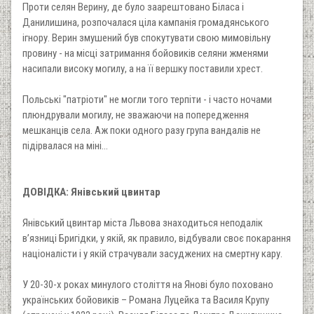
Проти селян Верину, де було заарештовано Біласа і
Данилишина, розпочалася ціла кампанія громадянського
ігнору. Верин змушений був спокутувати свою мимовільну
провину - на місці затримання бойовиків селяни жменями
насипали високу могилу, а на її вершку поставили хрест.
Польські "патріоти" не могли того терпіти - і часто ночами
плюндрували могилу, не зважаючи на попередження
мешканців села. Аж поки одного разу група вандалів не
підірвалася на міні...
ДОВІДКА: Янівський цвинтар
Янівський цвинтар міста Львова знаходиться неподалік
в’язниці Бригідки, у якій, як правило, відбували своє покарання
націоналісти і у якій страчували засуджених на смертну кару.
У 20-30-х роках минулого століття на Янові було поховано
українських бойовиків – Романа Луцейка та Василя Крупу