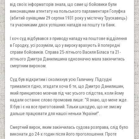
від своїх інформаторів знала, що саме ці бойовики були
виконавцями атентату на польського парламентаря Голуфка
(вбитий оунівцями 29 серпня 1931 року у містечку Трускавець)
та учасниками двох успішних нападів на пошту та банк.
І хоч суд відбувався з приводу нападу на поштове відділення
в Городку, усі розуміли, що у вироку врахують й попередні
справи бойовиків. Справа 25-літнього Василя Біласа та 21-
літнього Дмитра Данилишина однозначно мала закінчитись
смертним вироком.
Суд був відкритим і сколихнув усю Галичину. Підсудні
трималися гідно, згадати хоча б те, що Дмитро Данилишин,
який принципово мовчав під час усього слідства, коли йому
надали останнє слово промовив лише: “Я знаю, що мене жде.
Я був і є на все приготований. Тільки шкодую, що не зможу
дальше працювати для нашої неньки України!”.
Смертний вирок, яким закінчилась судова розправа, слід було
виконати до 24-х годин після його проголошення. Проте