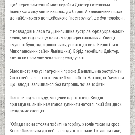
щоб через тамтешній міст перейти Дністер і стежками
Білецького лісу вийти на шлях до Стрия. А залізничник пішов
до найближчого поліцейського "постерунку", де був телефон...
У Розвадові Біласа та Данилишина зустріла юрба українських
селян, які гадали, що вони - злодії-кримінальники. Хлопці
змушені були, відстрілюючись, утікати до села Верин (нині
Миколаївський район Львівщини). Вбрід перейшли Дністер,
але на них там уже чекали переслідувачі.
Білас вистріляв усі патрони й просив Данилишина застрілити
його і себе, але в того теж не було набоїв. Натовп, побачивши,
що "злодії" залишилися без патронів, почав їх бити.
Пізніше, під час суду, місцевий парох отець Киндій
пригадував, як він намагався зупинити натовп, який бив двох
невідомих хлопців:
"Обидва вони стояли побиті на горбку, з голів текла їм кров.
Вони зблизилися до себе, а люди їх оточили. І сталося таке,