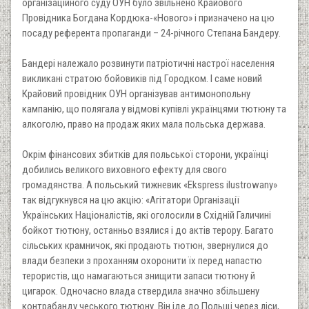
організаційного суду ОУН було звільнено Крайового
Провідника Богдана Кордюка-«Нового» і призначено на цю
посаду референта пропаганди – 24-річного Степана Бандеру.
Бандері належало розвинути патріотичні настрої населення
викликані стратою бойовиків під Городком. І саме новий
Крайовий провідник ОУН організував антимонопольну
кампанію, що полягала у відмові купівлі українцями тютюну та
алкоголю, право на продаж яких мала польська держава.
Окрім фінансових збитків для польської сторони, українці
добились великого виховного ефекту для свого
громадянства. А польський тижневик «Ekspress ilustrowany»
так відгукнувся на цю акцію: «Агітатори Організації
Українських Націоналістів, які оголосили в Східній Галичині
бойкот тютюну, останньо взялися і до актів терору. Багато
сільських крамничок, які продають тютюн, звернулися до
влади безпеки з проханням охоронити їх перед напастю
терористів, що намагаються знищити запаси тютюну й
цигарок. Одночасно влада ствердила значно збільшену
контрабанду чеського тютюну. Він іде до Польщі через ліси,