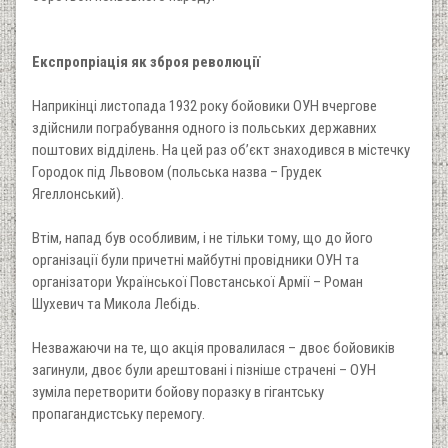
Експропріація як зброя революції
Наприкінці листопада 1932 року бойовики ОУН вчергове
здійснили пограбування одного із польських державних
поштових відділень. На цей раз об’єкт знаходився в містечку
Городок під Львовом (польська назва – Грудек
Ягеллонський).
Втім, напад був особливим, і не тільки тому, що до його
організації були причетні майбутні провідники ОУН та
організатори Української Повстанської Армії – Роман
Шухевич та Микола Лебідь.
Незважаючи на те, що акція провалилася – двоє бойовиків
загинули, двоє були арештовані і пізніше страчені – ОУН
зуміла перетворити бойову поразку в гігантську
пропагандистську перемогу.