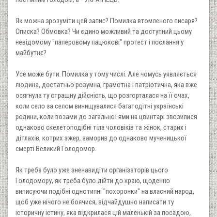
Як можна зрозуміти цей запис? Помилка втомленого писаря?
Описка? Обмовка? Чи єдино можливий та доступний цьому
невідомому "паперовому пацюкові" протест і послання у
майбутнє?
Усе може бути. Помилка у тому числі. Але чомусь уявляється
людина, достатньо розумна, грамотна і патріотична, яка вже
осягнула ту страшну дійсність, що розгорталася на її очах,
коли село за селом винищувалися багатодітні українські
родини, коли возами до загальної ями на цвинтарі звозилися
однаково скелетоподібні тіла чоловіків та жінок, старих і
дітлахів, котрих зжер, заморив до однаково мученицької
смерті Великий Голодомор.
Як треба було уже зненавидіти організаторів цього
Голодомору, як треба було дійти до краю, щоденно
виписуючи подібні однотипні "похоронки" на власний народ,
щоб уже нічого не боячися, відчайдушно написати ту
історичну істину, яка відкрилася цій маленькій за посадою,