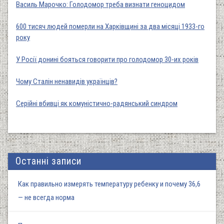
Василь Марочко: Голодомор треба визнати геноцидом
600 тисяч людей померли на Харківщині за два місяці 1933-го
року
У Росії донині бояться говорити про голодомор 30-их років
Чому Сталін ненавидів українців?
Серійні вбивці як комуністично-радянський синдром
Останні записи
Как правильно измерять температуру ребенку и почему 36,6
— не всегда норма