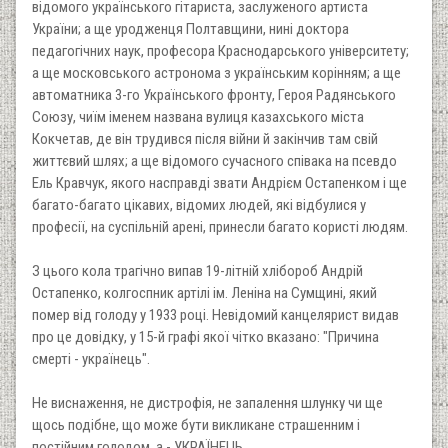
відомого українського гітариста, заслуженого артиста
України; а ще уродженця Полтавщини, нині доктора
педагогічних наук, професора Краснодарського університету;
а ще московського астронома з українським корінням; а ще
автоматника 3-го Українського фронту, Героя Радянського
Союзу, чиїм іменем названа вулиця казахського міста
Кокчетав, де він трудився після війни й закінчив там свій
життєвий шлях; а ще відомого сучасного співака на псевдо
Ель Кравчук, якого насправді звати Андрієм Остапенком і ще
багато-багато цікавих, відомих людей, які відбулися у
професії, на суспільній арені, принесли багато користі людям.
З цього кола трагічно випав 19-літній хлібороб Андрій
Остапенко, колгоспник артілі ім. Леніна на Сумщині, який
помер від голоду у 1933 році. Невідомий канцелярист видав
про це довідку, у 15-й графі якої чітко вказано: "Причина
смерті - українець".
Не виснаження, не дистрофія, не запалення шлунку чи ще
щось подібне, що може бути викликане страшенним і
постійним голодом, а - УКРАЇНЕЦЬ.