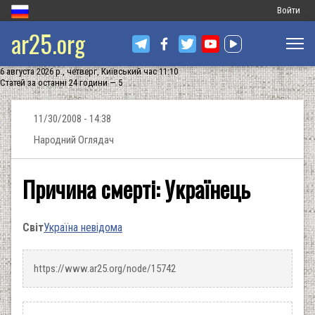
Меню
Войти
ar25.org
обліковог
запису
6 августа 2026 р., четверг, Київський час 11:10
користува
Статей за останні 24 години — 5
11/30/2008 - 14:38
Народний Оглядач
Причина смерті: Українець
Світ
Україна невідома
https://www.ar25.org/node/15742