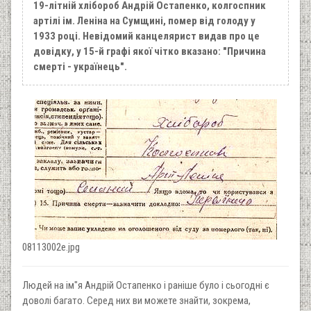
19-літній хлібороб Андрій Остапенко, колгоспник
артілі ім. Леніна на Сумщині, помер від голоду у
1933 році. Невідомий канцелярист видав про це
довідку, у 15-й графі якої чітко вказано: "Причина
смерті - українець".
08113002e.jpg
Людей на ім"я Андрій Остапенко і раніше було і сьогодні є
доволі багато. Серед них ви можете знайти, зокрема,