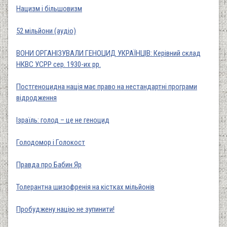
Нацизм і більшовизм
52 мільйони (аудіо)
ВОНИ ОРГАНІЗУВАЛИ ГЕНОЦИД УКРАЇНЦІВ: Керівний склад
НКВС УСРР сер. 1930-их рр.
Постгеноцидна нація має право на нестандартні програми
відродження
Ізраїль: голод – це не геноцид
Голодомор і Голокост
Правда про Бабин Яр
Толерантна шизофренія на кістках мільйонів
Пробуджену націю не зупинити!