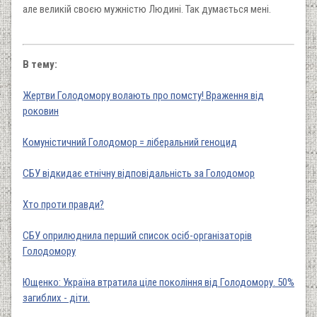
але великій своєю мужністю Людині. Так думається мені.
В тему:
Жертви Голодомору волають про помсту! Враження від
роковин
Комуністичний Голодомор = ліберальний геноцид
СБУ відкидає етнічну відповідальність за Голодомор
Хто проти правди?
СБУ оприлюднила перший список осіб-організаторів
Голодомору
Ющенко: Україна втратила ціле покоління від Голодомору. 50%
загиблих - діти.