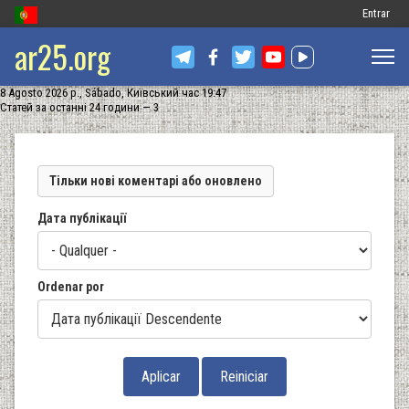
Меню
Entrar
ar25.org
обліковог
запису
8 Agosto 2026 р., Sábado, Київський час 19:47
користув
Статей за останні 24 години — 3
Тільки нові коментарі або оновлено
Дата публікації
Ordenar por