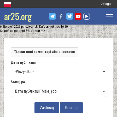
Меню
Zaloguj
ar25.org
облікового
запису
6 Sierpień 2026 р., czwartek, Київський час 16:10
користувач
Статей за останні 24 години — 4
Тільки нові коментарі або оновлено
Дата публікації
Sortuj po