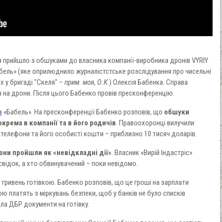
 прийшло з обшуками до власника компанії-виробника дронів VYRIY
бель» (яке оприлюднило журналістстське розслідування про чисельні
х у бригаді "Скеля" –
прим. моя, О.К
.) Олексія Бабенка. Справа
 на дрони. Після цього Бабенко провів пресконференцію.
в
«Бабель». На пресконференції Бабенко розповів, що
обшуки
окрема в компанії та в його родичів
. Правоохоронці вилучили
 телефони та його особисті кошти – приблизно 10 тисяч доларів.
вони пройшли як «невідкладні дії»
. Власник «Вирій Індастріс»
 свідок, а хто обвинувачений – поки невідомо.
в гривень готівкою. Бабенко розповів, що це гроші на зарплати
ою платять з міркувань безпеки, щоб у банків не було списків
дала ДБР документи на готівку.