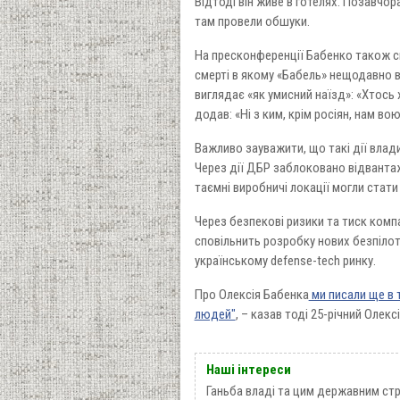
Відтоді він живе в готелях. Позавчо
там провели обшуки.
На пресконференції Бабенко також ск
смерті в якому «Бабель» нещодавно в
виглядає «як умисний наїзд»: «Хтось 
додав: «Ні з ким, крім росіян, нам во
Важливо зауважити, що такі дії влади
Через дії ДБР заблоковано відвантаж
таємні виробничі локації могли стати
Через безпекові ризики та тиск комп
сповільнить розробку нових безпілот
українському defense-tech ринку.
Про Олексія Бабенка
ми писали ще в 
людей"
, – казав тоді 25-річний Олекс
Наші інтереси
Ганьба владі та цим державним стр