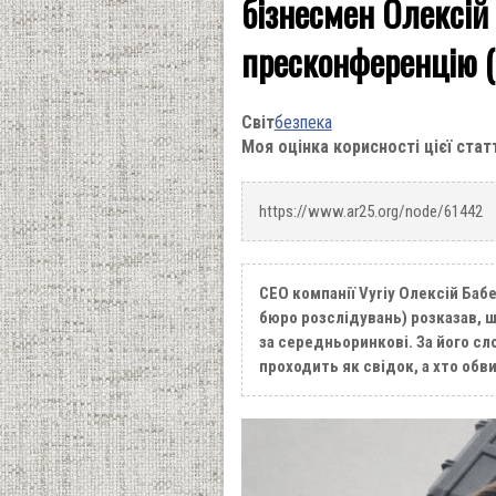
бізнесмен Олексій 
пресконференцію (
Світ
безпека
Моя оцінка корисності цієї стат
https://www.ar25.org/node/61442
CEO компанії Vyriy Олексій Ба
бюро розслідувань) розказав, 
за середньоринкові. За його сл
проходить як свідок, а хто обв