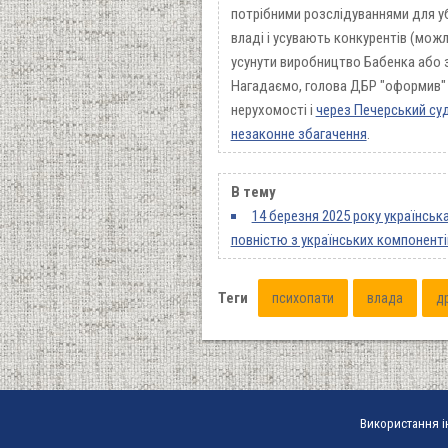
потрібними розслідуваннями для уб
владі і усувають конкурентів (можл
усунути виробництво Бабенка або за
Нагадаємо, голова ДБР "оформив" 
нерухомості і
через Печерський суд
незаконне збагачення
.
В тему
14 березня 2025 року українськ
повністю з українських компоненті
Теги
психопати
влада
д
Використання і