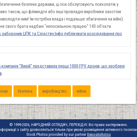
езпечення безпеки держави, ці пси обслуговують психопатів у
иво також, що фліміндічі або інші провладні виробники захотіли
володіти ним! Їм потрібна влада і подальше збагачення на війні).
не свого брата надбані "непосильною працею" 143 обʼєкти
 заборонив ЦПК та Слідству.Інфо публікувати розслідування про
а компанія "Вирій" представила перші 1000 FPV дронів, що зроблені
в
рони
безпека
виробництво
війна
© 1999-2026, НАРОДНИЙ ОГЛЯДАЧ, ПЕРЕХІД-IV. Всі права застережено.
нформації з сайту дозволяється тільки при умові розміщення активного посила
Stock Photos provided by our partner
Depositphotos