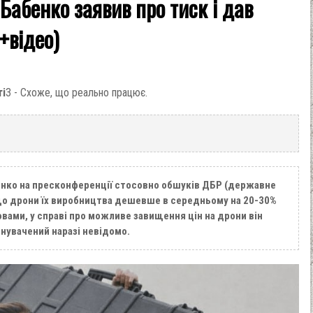
Бабенко заявив про тиск і дав
+відео)
ті
3 - Схоже, що реально працює.
бенко на пресконференції стосовно обшуків ДБР (державне
що дрони їх виробництва дешевше в середньому на 20-30%
овами, у справі про можливе завищення цін на дрони він
инувачений наразі невідомо.