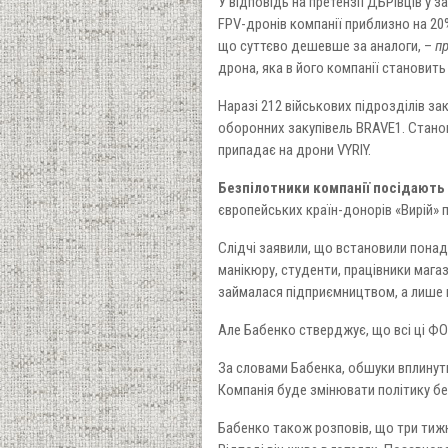
У відповідь на претензії ДБРівців у 
FPV-дронів компанії приблизно на 20%
що суттєво дешевше за аналоги, –
пр
дрона, яка в його компанії становить 
Наразі 212 військових підрозділів з
оборонних закупівель BRAVE1. Станом
припадає на дрони VYRIY.
Безпілотники компанії посідають
європейських країн-донорів «Вирій» 
Слідчі заявили, що встановили понад
манікюру, студенти, працівники магаз
займалася підприємництвом, а лише н
Але Бабенко стверджує, що всі ці ФО
За словами Бабенка, обшуки вплинуть 
Компанія буде змінювати політику бе
Бабенко також розповів, що три тижн