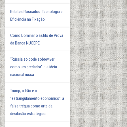
Rebites Roscados: Tecnologia e
Eficiência na Fixação
Como Dominar o Estilo de Prova
da Banca NUCEPE
“Rússia só pode sobreviver
como um predador” – a ideia
nacional russa
Trump, o Irão e o
"estrangulamento económico": a
falsa trégua como arte da
desilusão estratégica