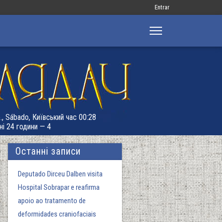
Меню
Entrar
облікового
запису
користувача
., Sábado, Київський час 00:28
ні 24 години — 4
Останні записи
Deputado Dirceu Dalben visita
Hospital Sobrapar e reafirma
apoio ao tratamento de
deformidades craniofaciais