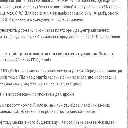
завищеній ціні на безпілотники Олексій Бабенко пояснив, що вартість
 нижча, ніж на ринку (безпілотник "Сокіл" коштує близько $5 тисяч,
им. моя, О.К
.) Для порівняння він навів середню ціну 10-дюймового
16 314 гривень, а в конкурентів – 21 967 гривень.
акуповують дрони «Вирію» через платформу децентралізованих
 на кінець червня 33% замовлень продукції через DOT-Chain Defence
 третє місце за кількістю підтверджених уражень
. За гроші
поставив 70 тисяч FPV-дронів.
 150 ФОПів, яких могли використовувати у схемі. Серед них – майстри
инів тощо. Під час допитів частина з них визнала, що насправді не
адала свої документи для реєстрації за гроші.
Пи є виробниками компонентів для дронів.
на роботу компанії, але не на кількість відвантажених дронів.
зпеки, щоб убезпечити виробництво та співробітників.
і тому майже в його будинок влучила російська ракета «Іскандер».