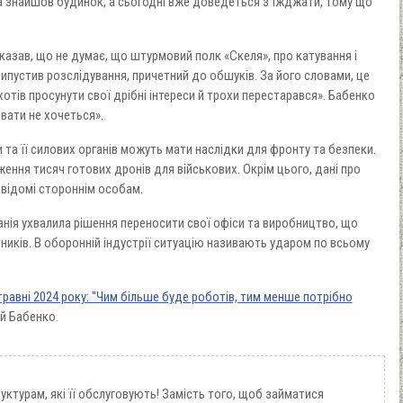
ра знайшов будинок, а сьогодні вже доведеться зʼїжджати, тому що
азав, що не думає, що штурмовий полк «Скеля», про катування і
ипустив розслідування, причетний до обшуків. За його словами, це
хотів просунути свої дрібні інтереси й трохи перестарався». Бабенко
ювати не хочеться».
 та її силових органів можуть мати наслідки для фронту та безпеки.
ення тисяч готових дронів для військових. Окрім цього, дані про
 відомі стороннім особам.
анія ухвалила рішення переносити свої офіси та виробництво, що
ників. В оборонній індустрії ситуацію називають ударом по всьому
травні 2024 року: "Чим більше буде роботів, тим менше потрібно
ій Бабенко.
уктурам, які її обслуговують! Замість того, щоб займатися