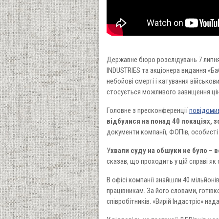
Державне бюро розслідувань 7 липня
INDUSTRIES та акціонера видання «Ба
небойові смерті і катування військови
стосується можливого завищення цін
Головне з пресконференції
повідоми
відбулися на понад 40 локаціях, з
документи компанії, ФОПів, особисті
У
хвали суду на обшуки не було – 
сказав, що проходить у цій справі як
В офісі компанії знайшли 40 мільйоні
працівникам. За його словами, готівк
співробітників. «Вирій Індастріс» на