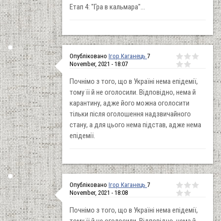
Етап 4: "Гра в кальмара"...
Опубліковано
Ігор Каганець
7
November, 2021 - 18:07
Почнімо з того, що в Україні нема епідемії,
тому її й не оголосили. Відповідно, нема й
карантину, адже його можна оголосити
тільки після оголошення надзвичайного
стану, а для цього нема підстав, адже нема
епідемії.
Опубліковано
Ігор Каганець
7
November, 2021 - 18:08
Почнімо з того, що в Україні нема епідемії,
тому її й не оголосили. Відповідно, нема й