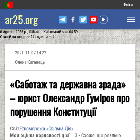
Меню
Entrar
ar25.org
обліковог
запису
8 Agosto 2026 р., Sábado, Київський час 04:59
користув
Статей за останні 24 години — 4
2021-11-07 14:22
Олена Каганець
«Саботаж та державна зрада»
– юрист Олександр Гуміров про
порушення Конституції
Світ
Етномережа «Спільна Дія»
Моя оцінка корисності цієї
3 - Схоже, що реально