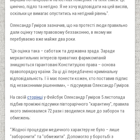
цинічно, підло та негідно. Я не хочу відповідати на цей вислів,
оскільки це вимагає опуститись на негідний рівень".
Олександр Гуміров зазначив, що на протесті люди правильно
дали оцінку тому правовому беззаконню, в якому ми
перебуваємо вже майже два роки.
"Ця оцінка така – саботаж та державна зрада. Заради
меркантильних інтересів приватних фармкомпаній
знищуються гарантовані Конституцією права – основа
правопорядку країни. За ці дії передбачено кримінальну
відповідальність. І її має понести кожен, хто поставив підпис
під незаконними рішеннями», – підсумував Олександр Гуміров.
На своїй
сторінці
у Фейсбук Олександр Гуміров 5 листопада
підбив проміжні підсумки півторарічного "карантину", правила
якого змінювалися 72 рази і зводилися лише до заборон та
обмежень:
"Жодної процедури медичного характеру не було – лише
"заборонити" та "обмежити". Допомогло у боротьбі з