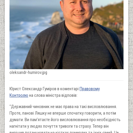
oleksandr-humirov.jpg
Юрист Олександр Гуміров в коментарі
Правовому
Контролю
на слова міністра відповів:
"Державний чиновник не має права на такі висловлювання.
Проте, панові Ляшку не вперше спочатку говорити, а потім
думати. Ви пам'ятаєте його висловлювання про необхідність
нагнітати у людях почуття тривоги та страху. Тепер він
вирішив потанцювати на кістках померлих та їхніх сімей. Це