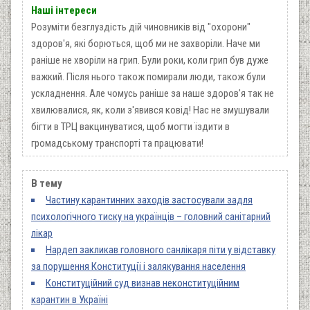
Наші інтереси
Розуміти безглуздість дій чиновників від "охорони"
здоров'я, які борються, щоб ми не захворіли. Наче ми
раніше не хворіли на грип. Були роки, коли грип був дуже
важкий. Після нього також помирали люди, також були
ускладнення. Але чомусь раніше за наше здоров'я так не
хвилювалися, як, коли з'явився ковід! Нас не змушували
бігти в ТРЦ вакцинуватися, щоб могти їздити в
громадському транспорті та працювати!
В тему
Частину карантинних заходів застосували задля
психологічного тиску на українців – головний санітарний
лікар
Нардеп закликав головного санлікаря піти у відставку
за порушення Конституції і залякування населення
Конституційний суд визнав неконституційним
карантин в Україні