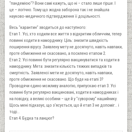
"пандемією"? Вони самі кажуть, що ні – стало лише гірше. І
це – логічно. Тому що жодна заборона так і не знайшла
науково-медичного підтвердження її доцільності.
Весь "карантин" зводиться до наступного:
Етап 1. Усі, хто ходили все життя з відкритим обличчям, тепер
повинні ходити в наморднику. Ціль: знизити швидкість
поширення вірусу. Заявлену мету не досягнуто, навіть навпаки,
проте обмеження не скасовано, а посилено етапом 2.
Етап 2. Усі повинні бути регулярно вакцинуватися та ходити в
наморднику. Мета: знизити кількість тяжких випадків та
смертність. Заявленої мети не досягнуто, навіть навпаки,
проте обмеження не скасовано. Що буде на етапі 3?
Проводячи єдино можливу аналогію, припускаю етап 3. Усі
повинні бути регулярно вакциновані, ходити в намордниках і
на повідку, а великі особини – ще й у "суворому" нашийнику.
Щось мені підказує, що з'ясується, що й етап 3 не допоміг... і
тоді...
Етап 4. Будка та ланцюг?