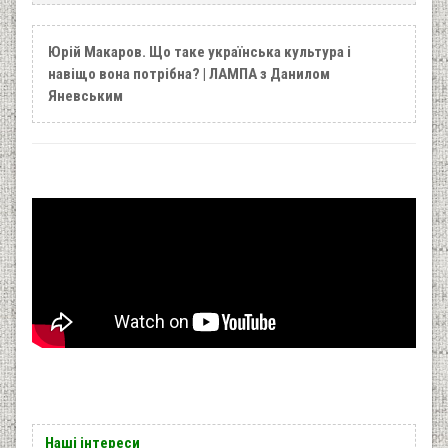
Юрій Макаров. Що таке українська культура і
навіщо вона потрібна? | ЛАМПА з Данилом
Яневським
Наші інтереси