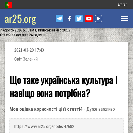
Меню
Entrar
ar25.org
обліковог
запису
7 Agosto 2026 р., Sexta, Київський час 20:32
користув
Статей за останні 24 години — 3
2021-03-20 17:43
Cвіт Зелений
Що таке українська культура і
навіщо вона потрібна?
Моя оцінка корисності цієї статті
4 - Дуже важливо
https://www.ar25.org/node/47682