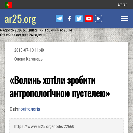
Меню
Entrar
ar25.org
обліковог
запису
6 Agosto 2026 р., Quinta, Київський час 20:14
користув
Статей за останні 24 години — 3
2013-07-13 11:48
Олена Каганець
«Волинь хотіли зробити
антропологічною пустелею»
Світ
політологія
https://www.ar25.org/node/22660