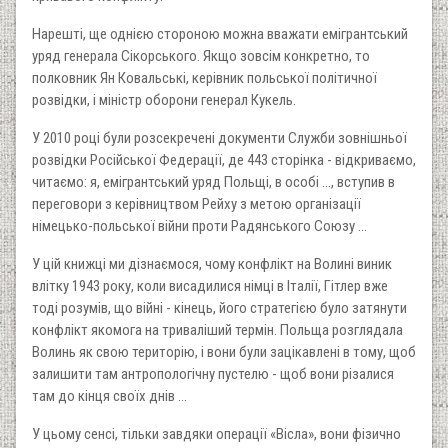
Нарешті, ще однією стороною можна вважати емігрантський
уряд генерала Сікорського. Якщо зовсім конкретно, то
полковник Ян Ковальські, керівник польської політичної
розвідки, і міністр оборони генерал Кукель.
У 2010 році були розсекречені документи Служби зовнішньої
розвідки Російської Федерації, де 443 сторінка - відкриваємо,
читаємо: я, емігрантський уряд Польщі, в особі ..., вступив в
переговори з керівництвом Рейху з метою організації
німецько-польської війни проти Радянського Союзу ...
У цій книжці ми дізнаємося, чому конфлікт на Волині виник
влітку 1943 року, коли висадилися німці в Італії, Гітлер вже
тоді розумів, що війні - кінець, його стратегією було затянути
конфлікт якомога на триваліший термін. Польща розглядала
Волинь як свою територію, і вони були зацікавлені в тому, щоб
залишити там антропологічну пустелю - щоб вони різалися
там до кінця своїх днів ...
У цьому сенсі, тільки завдяки операції «Вісла», вони фізично