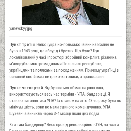
yanevskyy.jpg
Пункт третій
. Ніякої україно-польської війни на Волині не
було в 1943 році, це абсурд і брехня. Що було? Був
локалізований у часі і просторі збройний конфлікт, різанина,
м'ясорубка між громадянами Польської республіки,
українцями та поляками за походженням. Причому українці в
основній своїй масі не греко-католики, а православні.
Пункт четвертий
. Відбувається обман на рівні слів,
використовуються весь час терміни - УПА, бандерівці. Я
ставлю питання: яка УПА? Їх станом на літо 43-го року було як
мінімум шість, вони не мали єдиного командування. УПА
Шухевича виникла через 3-4 місяці після цих подій.
Хто такі бандерівці? Весь провід революційної ОУН, на чолі з
Бандерою, нагадаю вам, сидів у концтаборі в окремому