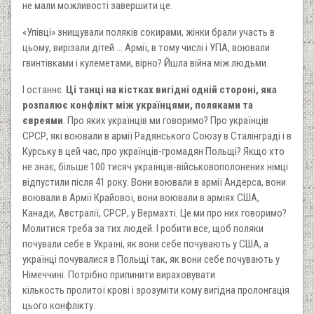
не мали можливості завершити це.
«Упівці» знищували поляків сокирами, жінки брали участь в
цьому, вирізали дітей ... Армії, в тому числі і УПА, воювали
гвинтівками і кулеметами, вірно? Йшла війна між людьми.
І останнє.
Ці танці на кістках вигідні одній стороні, яка
розпалює конфлікт між українцями, поляками та
євреями
. Про яких українців ми говоримо? Про українців
СРСР, які воювали в армії Радянського Союзу в Сталінграді і в
Курську в цей час, про українців-громадян Польщі? Якщо хто
не знає, більше 100 тисяч українців-військовополонених німці
відпустили після 41 року. Вони воювали в армії Андерса, вони
воювали в Армії Крайової, вони воювали в арміях США,
Канади, Австралії, СРСР, у Вермахті. Це ми про них говоримо?
Молитися треба за тих людей. І робити все, щоб поляки
почували себе в Україні, як вони себе почувають у США, а
українці почувалися в Польщі так, як вони себе почувають у
Німеччині. Потрібно припинити вираховувати
кількость пролитої крові і зрозуміти кому вигідна пролонгація
цього конфлікту.