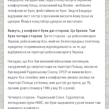
комфортному блоці, ізольований від Волині - мобільних
телефонів не було, фейстаймов не було. Звідти Бандера
відправив лист сестрі з проханням вислати йому гроші на
цукерки. Йому в концтаборі цукерок не вистачало.
Кажуть, у конфлікті були дві сторони. Це брехня. Там
було чотири сторони
. Третя сторона - це рейхскомісаріат
України, рейхскомісар Кох, який ніс безпосередньо політичну,
юридичну та кримінальну відповідальність за те, що
відбувалося на території рейхскомісаріату Україна.
Нагадаю, що Кох був визнаний військовим злочинцем,
засуджений до смертної кари на території Польщі, ніколи не
був виданий Радянському Союзу, СРСР не вимагав його
видачі. Кох спокійно жив в комфортних умовах ізоляції на
території Польщі у в'язниці, мав доступ до преси, до ТБ,
прожив довго (помер в 1986 у віці 92-х років).
Четверта сторона - Радянський Союз. Судоплатов,
легендовані групи НКВС, які були зацікавлені у розв'язанні там
кривавого конфлікту.