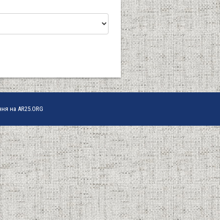
ння на AR25.ORG