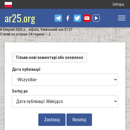
Меню
Zaloguj
ar25.org
облікового
запису
8 Sierpień 2026 р., sobota, Київський час 21:27
користувач
Статей за останні 24 години — 2
Тільки нові коментарі або оновлено
Дата публікації
Sortuj po