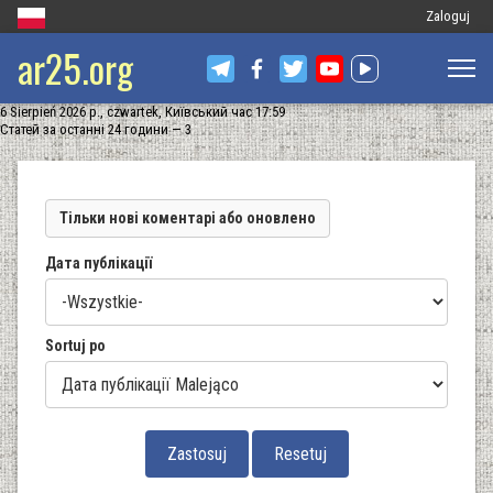
Меню
Zaloguj
ar25.org
облікового
запису
6 Sierpień 2026 р., czwartek, Київський час 17:59
користувач
Статей за останні 24 години — 3
Тільки нові коментарі або оновлено
Дата публікації
Sortuj po