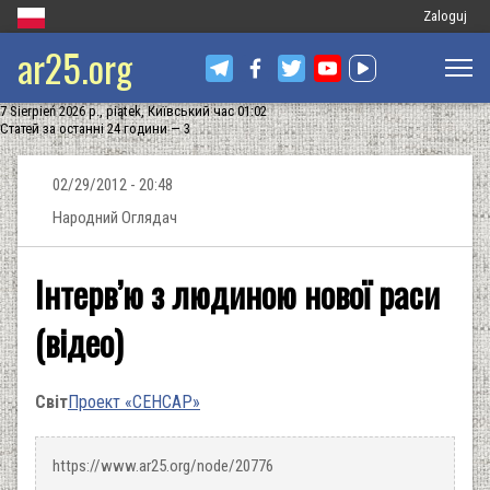
Меню
Zaloguj
ar25.org
облікового
запису
7 Sierpień 2026 р., piątek, Київський час 01:02
користувач
Статей за останні 24 години — 3
02/29/2012 - 20:48
Народний Оглядач
Інтерв’ю з людиною нової раси
(відео)
Світ
Проект «СЕНСАР»
https://www.ar25.org/node/20776