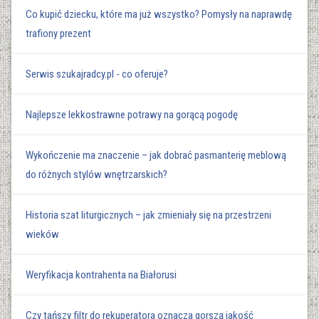
Co kupić dziecku, które ma już wszystko? Pomysły na naprawdę
trafiony prezent
Serwis szukajradcy.pl - co oferuje?
Najlepsze lekkostrawne potrawy na gorącą pogodę
Wykończenie ma znaczenie – jak dobrać pasmanterię meblową
do różnych stylów wnętrzarskich?
Historia szat liturgicznych – jak zmieniały się na przestrzeni
wieków
Weryfikacja kontrahenta na Białorusi
Czy tańszy filtr do rekuperatora oznacza gorszą jakość