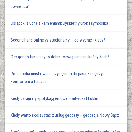
powietrza?
Obrączki ślubne z kamieniami: Dyskretny urok i symbolika
Second hand online vs stacjonarny — co wybrać i kiedy?
Czy gont bitumiczny to dobre rozwiązanie na każdy dach?
Pończocha uciskowa z przypięciem do pasa – między
komfortem a terapią
Kiedy paragrafy spotykają emocje – adwokat Lublin
Kiedy warto skorzystać z usług geodety – geodezja Nowy Sącz
Szafa na broń — praktyczna opowieść o bezpieczeństwie, które