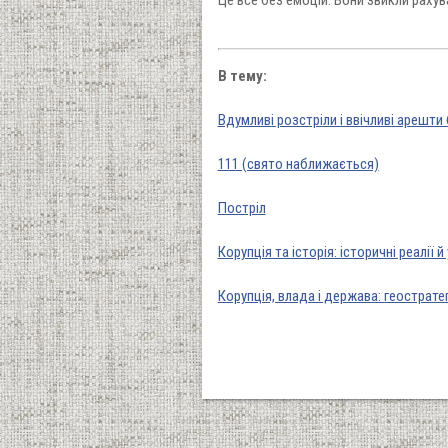
В тему:
Вдумливі розстріли і ввічливі арешти
111 (свято наближається)
Постріл
Корупція та історія: історичні реалії й
Корупція, влада і держава: геострате