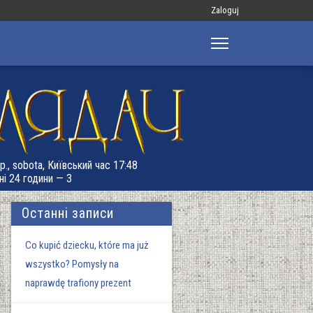
Меню
Zaloguj
облікового
запису
користувача
р., sobota, Київський час 17:48
ні 24 години — 3
Останні записи
Co kupić dziecku, które ma już
wszystko? Pomysły na
naprawdę trafiony prezent