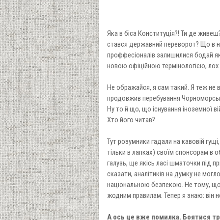
Яка в біса Конституція?! Ти де живеш
стався державний переворот? Що в ні
проффесіоналів залишилися бодай які
новою офіційною термінологією, лох
Не ображайся, я сам такий. Я теж не 
продовжив перебування Чорноморсько
Ну то й що, що існування іноземної в
Хто його читав?
Тут розумники гадали на кавовій гущі
тільки в лапках) своїм спонсорам в о
галузь, ще якісь ласі шматочки під пр
сказати, аналітиків на думку не мог
національною безпекою. Не тому, що 
жодним правилам. Тепер я знаю: він не
А ось це вже помилка. Боятися треб