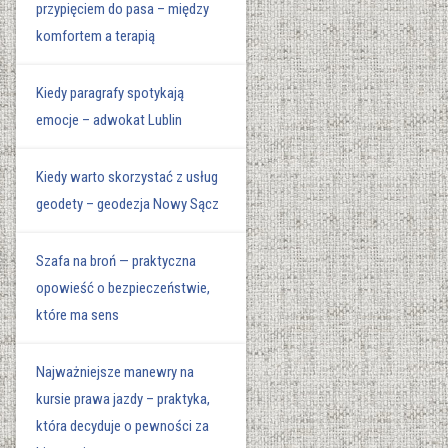
przypięciem do pasa – między
komfortem a terapią
Kiedy paragrafy spotykają
emocje – adwokat Lublin
Kiedy warto skorzystać z usług
geodety – geodezja Nowy Sącz
Szafa na broń — praktyczna
opowieść o bezpieczeństwie,
które ma sens
Najważniejsze manewry na
kursie prawa jazdy – praktyka,
która decyduje o pewności za