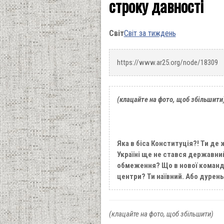
строку давності
Світ
Світ за тиждень
https://www.ar25.org/node/18309
(клацайте на фото, щоб збільшити
Яка в біса Конституція?! Ти де
Україні ще не стався державний
обмеження? Що в нової команд
центри? Ти наївний. Або дурень
(клацайте на фото, щоб збільшити)