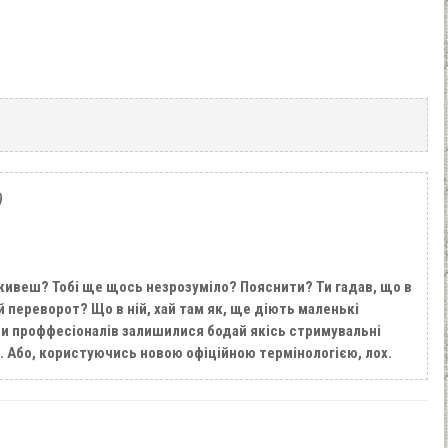
)
 живеш? Тобі ще щось незрозуміло? Пояснити? Ти гадав, що в
 переворот? Що в ній, хай там як, ще діють маленькі
и проффесіоналів залишилися бодай якісь стримувальні
. Або, користуючись новою офіційною термінологією, лох.