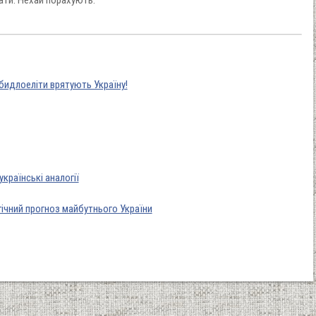
 бидлоеліти врятують Україну!
 українські аналогії
гічний прогноз майбутнього України