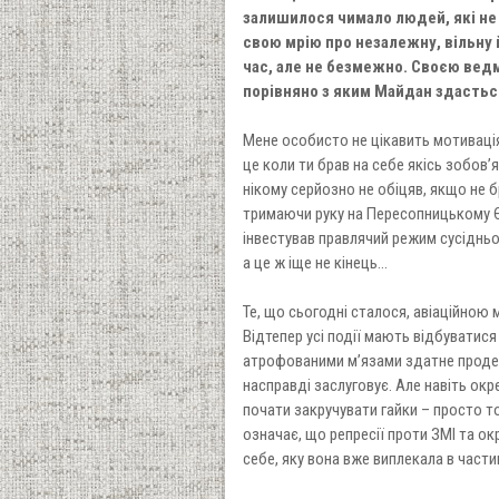
залишилося чимало людей, які не з
свою мрію про незалежну, вільну 
час, але не безмежно. Своєю вед
порівняно з яким Майдан здастьс
Мене особисто не цікавить мотивація
це коли ти брав на себе якісь зобов’я
нікому серйозно не обіцяв, якщо не б
тримаючи руку на Пересопницькому Єв
інвестував правлячий режим сусідньої
а це ж іще не кінець...
Те, що сьогодні сталося, авіаційною 
Відтепер усі події мають відбуватис
атрофованими м’язами здатне продемо
насправді заслуговує. Але навіть ок
почати закручувати гайки – просто то
означає, що репресії проти ЗМІ та ок
себе, яку вона вже виплекала в части