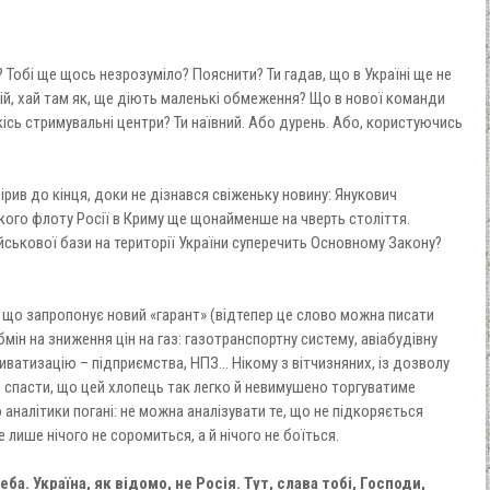
? Тобі ще щось незрозуміло? Пояснити? Ти гадав, що в Україні ще не
й, хай там як, ще діють маленькі обмеження? Що в нової команди
сь стримувальні центри? Ти наївний. Або дурень. Або, користуючись
.
вірив до кінця, доки не дізнався свіженьку новину: Янукович
го флоту Росії в Криму ще щонайменше на чверть століття.
ійськової бази на території України суперечить Основному Закону?
, що запропонує новий «гарант» (відтепер це слово можна писати
бмін на зниження цін на газ: газотранспортну систему, авіабудівну
иватизацію – підприємства, НПЗ... Нікому з вітчизняних, із дозволу
ло спасти, що цей хлопець так легко й невимушено торгуватиме
аналітики погані: не можна аналізувати те, що не підкоряється
 лише нічого не соромиться, а й нічого не боїться.
а. Україна, як відомо, не Росія. Тут, слава тобі, Господи,