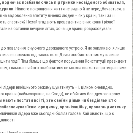
а, водночас позбавляючись підтримки несвідомого обивателя,
дурили.
Ніякого покращення життя не видно й не передбачається, а
 на задоволення апетиту лічених людей – як у країні, так і за її
ють спертися? Нехай згадають прецеденти різних країн і різної
али на останній вечірній літак, хоча ще вранці розраховували
 до повалення існуючого державного устрою. Я не закликаю, я лише
атися незалежно від чиєїсь волі. Деякі особистості можуть лише
ити події. Тим більше що фактом порушення Конституції президент
оном, і намагання його позбавитися не можна вважати протиправними
ні лідери нинішнього режиму шукатимуть – і, цілком очевидно,
 країни (найімовірніше, на Сході), не обійтися без другого кроку.
мають постати всі ті, хто своїми діями чи бездіяльністю
забезпечував їхню юридичну, організаційну, пропагандистську
оплічників лідера вже сьогодні боліла голова. Хай знають, що є
давності.
вати. Нехай порахують.