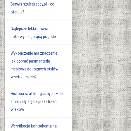
Serwis szukajradcy.pl - co
oferuje?
Najlepsze lekkostrawne
potrawy na gorącą pogodę
Wykończenie ma znaczenie –
jak dobrać pasmanterię
meblową do różnych stylów
wnętrzarskich?
Historia szat liturgicznych – jak
zmieniały się na przestrzeni
wieków
Weryfikacja kontrahenta na