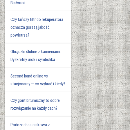
Białorusi
Czy tańszy filtr do rekuperatora
oznacza gorszą jakość
powietrza?
Obrączki ślubne z kamieniami:
Dyskretny urok i symbolika
Second hand online vs
stacjonarny — co wybrać i kiedy?
Czy gont bitumiczny to dobre
rozwiązanie na każdy dach?
Pończocha uciskowa z