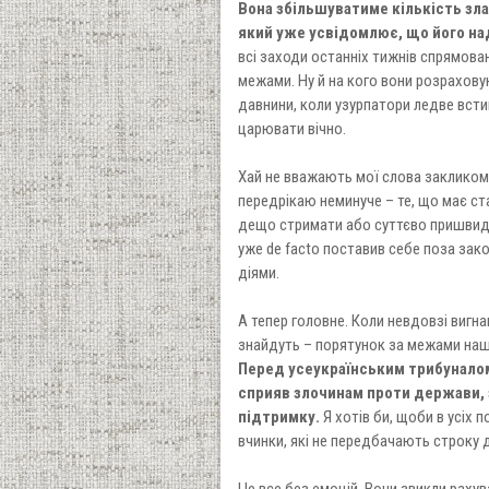
Вона збільшуватиме кількість зл
який уже усвідомлює, що його на
всі заходи останніх тижнів спрямовані
межами. Ну й на кого вони розрахову
давнини, коли узурпатори ледве встиг
царювати вічно.
Хай не вважають мої слова закликом
передрікаю неминуче – те, що має ст
дещо стримати або суттєво пришвидш
уже de facto поставив себе поза зак
діями.
А тепер головне. Коли невдовзі вигна
знайдуть – порятунок за межами нашої
Перед усеукраїнським трибуналом 
сприяв злочинам проти держави, 
підтримку.
Я хотів би, щоби в усіх п
вчинки, які не передбачають строку 
Це все без емоцій. Вони звикли раху