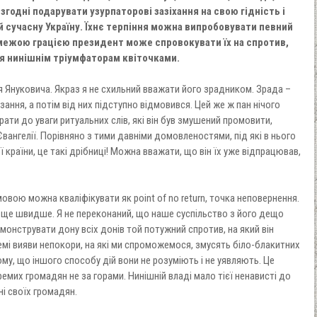
годні подарувати узурпаторові зазіхання на свою гідність і
й сучасну Україну. Їхнє терпіння можна випробовувати певний
межою грацією президент може спровокувати їх на спротив,
я нинішнім тріумфаторам квіточками.
 Януковича. Якраз я не схильний вважати його зрадником. Зрада –
зання, а потім від них підступно відмовився. Цей же ж пан нічого
рати до уваги ритуальних слів, які він був змушений промовити,
ангелії. Порівняно з тими давніми домовленостями, під які в нього
 країни, це такі дрібниці! Можна вважати, що він їх уже відпрацював,
мовою можна кваліфікувати як point of no return, точка неповернення.
я ще швидше. Я не переконаний, що наше суспільство з його дещо
нструвати дону всіх донів той потужний спротив, на який він
ремі вияви непокори, на які ми спроможемося, змусять біло-блакитних
му, що іншого способу дій вони не розуміють і не уявляють. Це
ремих громадян не за горами. Нинішній владі мало тієї ненависті до
ні своїх громадян.