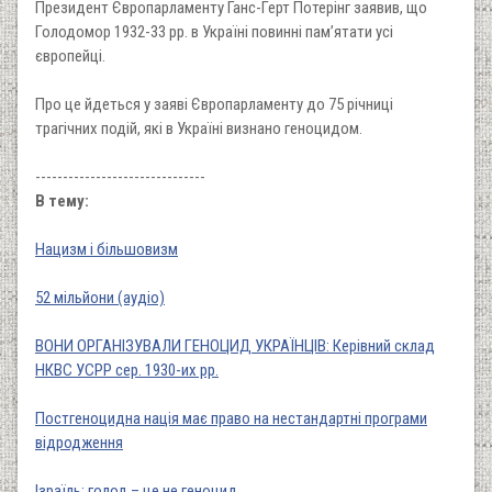
Президент Європарламенту Ганс-Герт Потерінг заявив, що
Голодомор 1932-33 рр. в Україні повинні пам’ятати усі
європейці.
Про це йдеться у заяві Європарламенту до 75 річниці
трагічних подій, які в Україні визнано геноцидом.
-------------------------------
В тему:
Нацизм і більшовизм
52 мільйони (аудіо)
ВОНИ ОРГАНІЗУВАЛИ ГЕНОЦИД УКРАЇНЦІВ: Керівний склад
НКВС УСРР сер. 1930-их рр.
Постгеноцидна нація має право на нестандартні програми
відродження
Ізраїль: голод – це не геноцид