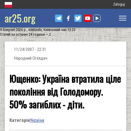
Меню
Zaloguj
ar25.org
облікового
запису
9 Sierpień 2026 р., niedziela, Київський час 12:23
користувач
Статей за останні 24 години — 2
11/24/2007 - 22:31
Народний Оглядач
Ющенко: Україна втратила ціле
покоління від Голодомору.
50% загиблих - діти.
Категорія
Україна