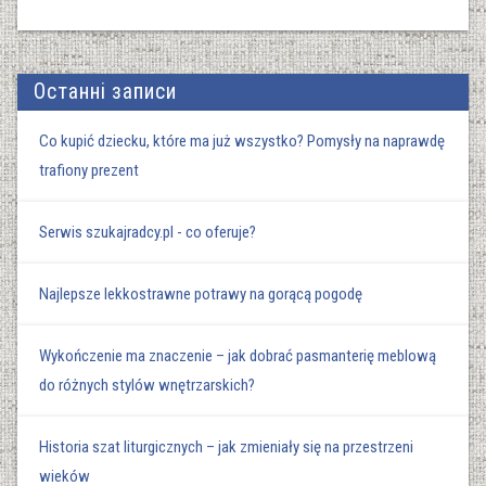
Останні записи
Co kupić dziecku, które ma już wszystko? Pomysły na naprawdę
trafiony prezent
Serwis szukajradcy.pl - co oferuje?
Najlepsze lekkostrawne potrawy na gorącą pogodę
Wykończenie ma znaczenie – jak dobrać pasmanterię meblową
do różnych stylów wnętrzarskich?
Historia szat liturgicznych – jak zmieniały się na przestrzeni
wieków