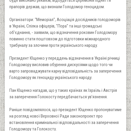
буде виконано реквієм, відбудеться церемонія підняття
прапорів держав, що визнали Голодомор геноцидом.
Організатори: "Меморіал", Асоціація дослідників голодоморів
в Україні, Спілка офіцерів, "Пора" та інші громадські
об'єднання, - заявили, що відзначення роковин Голодомору
повинно стати поштовхом до підготовки міжнародного
трибуналу за злочини проти українського народу.
Президент Ющенко у переддень відзначення в Україні річниці
Голодомору висловив обурення дискусіями щодо того чи
варто запроваджувати карну відповідальність за заперечення
Голодомору як геноциду українського народу.
Пан Ющенко нагадав, що у таких країнах як Ізраїль і Австрія
за заперечення Голокосту передбачається ув’язнення.
Раніше повідомлялося, що президент Ющенко пропонуватиме
на розгляд нової Верховної Ради законопроект про
встановлення кримінальної відповідальності за заперечення
Голодомору та Голокосту.