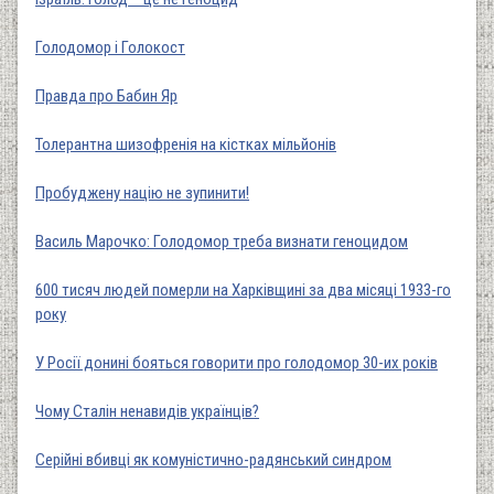
Голодомор і Голокост
Правда про Бабин Яр
Толерантна шизофренія на кістках мільйонів
Пробуджену націю не зупинити!
Василь Марочко: Голодомор треба визнати геноцидом
600 тисяч людей померли на Харківщині за два місяці 1933-го
року
У Росії донині бояться говорити про голодомор 30-их років
Чому Сталін ненавидів українців?
Серійні вбивці як комуністично-радянський синдром