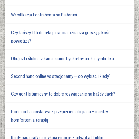
Weryfikacja kontrahenta na Białorusi
Czy tańszy filtr do rekuperatora oznacza gorszą jakość
powietrza?
Obrączki ślubne z kamieniami: Dyskretny urok i symbolika
Second hand online vs stacjonarny — co wybrać i kiedy?
Czy gont bitumiczny to dobre rozwiązanie na każdy dach?
Pończocha uciskowa z przypięciem do pasa – między
komfortem a terapią
Kiedy paragrafy spotykają emocje – adwokat Lublin