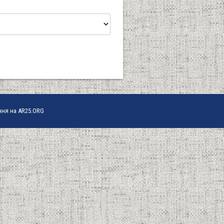
ння на AR25.ORG