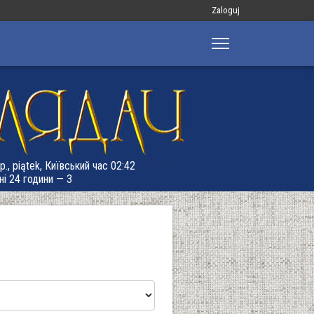
Меню
Zaloguj
облікового
запису
користувача
р., piątek, Київський час 02:42
ні 24 години — 3