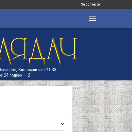
Меню
Se connecter
облікового
запису
користувача
 Dimanche, Київський час 11:33
ні 24 години — 2