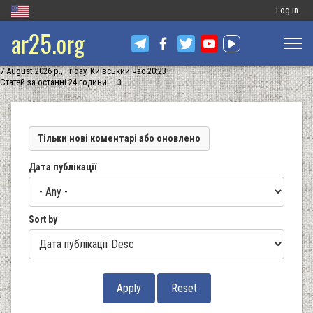
Меню
Log in
ar25.org
обліковог
запису
7 August 2026 р., Friday, Київський час 20:23
користува
Статей за останні 24 години — 3
Тільки нові коментарі або оновлено
Дата публікації
Sort by