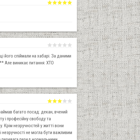
ці його спіймали на хабарі. За даними
*** Але виникає питання: ХТО
аймав багато посад: декан, вчений
у і професійну свободу та
. Крім незручностей у житті вони
і незручності не могла бути важливим
на перевага перед нормальними