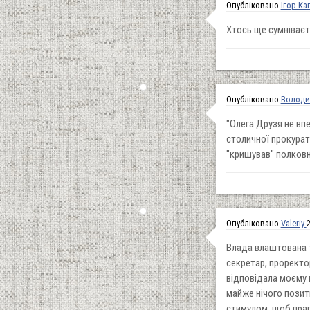
Опубліковано
Ігор Ка
Хтось ще сумніваєт
Опубліковано
Володи
"Олега Друзя не впе
столичної прокурату
"кришував" полков
Опубліковано
Valeriy
2
Влада влаштована т
секретар, проректо
відповідала моєму 
майже нічого позит
стимулом, щоб праг