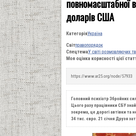
повномасштабної в
доларів США
Категорія
Україна
Світ
правопорядок
Спецтема
У світі розмовляючих т
Моя оцінка корисності цієї стат
https://www.ar25.org/node/57933
Головний психіатр Збройних си
Цього разу працівники СБУ знайш
зокрема, це дорогі автівки та н
34 тис. євро. 21 січня Друзя за