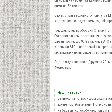
спіймали на хабарі. За даними столич
вимагав 52 тис. грн.
Однак справа головного психіатра Мін
«відсутність складу злочину», і він 
Тодішній міністр оборони Степан Полт
Головного військового клінічного гос
Друзя про те, що 93% учасників АТО 
учасників АТО – проблемні, і їх треба
критикували як військові, так і цивільн
Згідно з декларацією Друзя за 2016 
Федерації.
Наші інтереси
Бачимо, які потвори досі сидять на
джерелом збагачення. Потрібно нещ
не буде легко, особливо, при цій в