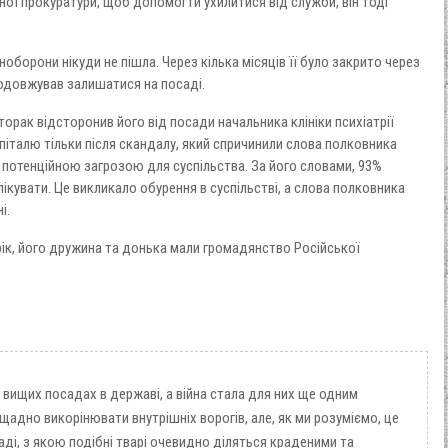
ної прокуратури, щоб допомогти ухилитися від служби, він тоді
оборони нікуди не пішла. Через кілька місяців її було закрито через
продовжував залишатися на посаді.
орак відсторонив його від посади начальника клініки психіатрії
піталю тільки після скандалу, який спричинили слова полковника
є потенційною загрозою для суспільства. За його словами, 93%
 лікувати. Це викликало обурення в суспільстві, а слова полковника
і.
рік, його дружина та донька мали громадянство Російської
 вищих посадах в державі, а війна стала для них ще одним
адно викорінювати внутрішніх ворогів, але, як ми розуміємо, це
ладі, з якою подібні тварі очевидно діляться краденими та