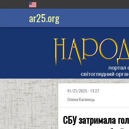
ar25.org
01/21/2025 - 13:27
Олена Каганець
СБУ затримала голо