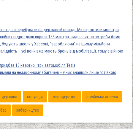
а інтерес перебувати на державній посаді. Ми виростили монстра
ійних підрозділів вкрали 138 млн грн, виділених на потреби Армії
, будують школи у Херсоні, "заробляючи" на цьому мільйони
лідність – усі вони вже мають бронь від мобілізації, тому з війною
ридбав 13 квартир і три автомобіля Tesla
ймали на незаконному збагачені – у них знайшли лише готівкою
держава
корупція
мародерство
російська агресія
абар
хабарництво