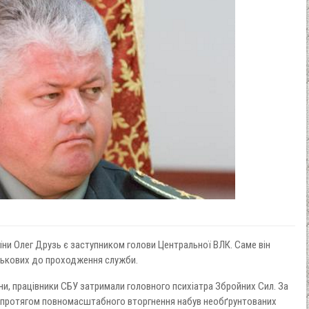
їни Олег Друзь є заступником голови Центральної ВЛК. Саме він
йськових до проходження служби.
и, працівники СБУ затримали головного психіатра Збройних Сил. За
ь протягом повномасштабного вторгнення набув необґрунтованих