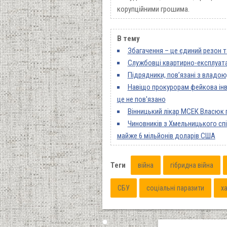
корупційними грошима.
В тему
Збагачення – це єдиний резон т
Службовці квартирно-експлуатац
Підрядники, пов’язані з владою
Навіщо прокурорам фейкова інва
це не пов'язано
Вінницький лікар МСЕК Власюк п
Чиновників з Хмельницького спі
майже 6 мільйонів доларів США
Теги
війна
гібридна війна
СБУ
соціальні паразити
х