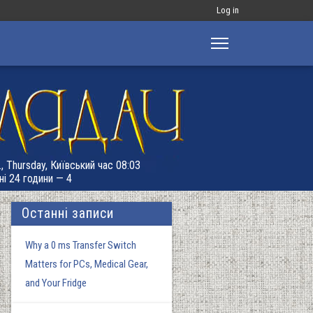
Меню
Log in
облікового
запису
користувача
, Thursday, Київський час 08:03
ні 24 години — 4
Останні записи
Why a 0 ms Transfer Switch
Matters for PCs, Medical Gear,
and Your Fridge