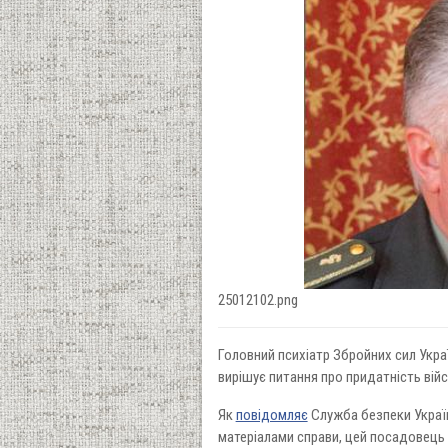
25012102.png
Головний психіатр Збройних сил Укра
вирішує питання про придатність ві
Як
повідомляє
Служба безпеки Україн
матеріалами справи, цей посадовец