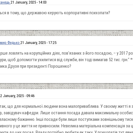
ганець
21 January, 2025 - 14:03
ься в тому, що державою керують корпоративні психопати?
мир Федько
21 January, 2025 - 17:25
рше ловлять на корупційних діях, пов'язаних з його посадою, – у 2017 ро
ри, щоб допомогти ухилитися від служби, він тоді вимагав 52 тис. грн." 
ника Друзя при президенті Порошенко?
2 January, 2025 - 09:46
ак, що для нормальної людини вона малоприваблива. У своєму житті я з
р, завідувач кафедри. Лише остання посада давала максимальну особист
власному бажанню. Інші посади були лише поступками зовнішньому тиску
ивного у це життя не привносили. Невелика матеріальна компенсація за ц
нути до цих посад. Владу потрібно любити як таку. У психопатів тут яв