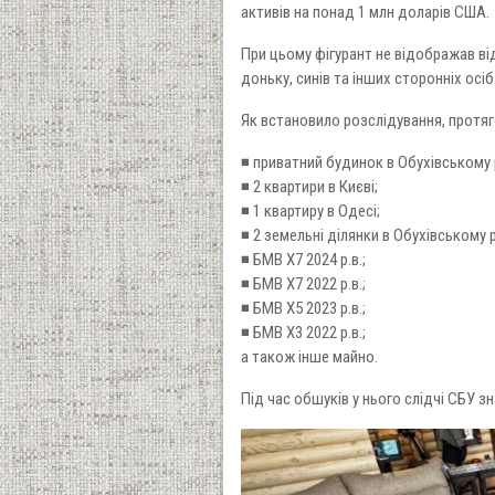
активів на понад 1 млн доларів США.
При цьому фігурант не відображав ві
доньку, синів та інших сторонніх осіб
Як встановило розслідування, протяг
◾️ приватний будинок в Обухівському 
◾️ 2 квартири в Києві;
◾️ 1 квартиру в Одесі;
◾️ 2 земельні ділянки в Обухівському 
◾️ БМВ Х7 2024 р.в.;
◾️ БМВ Х7 2022 р.в.;
◾️ БМВ Х5 2023 р.в.;
◾️ БМВ Х3 2022 р.в.;
а також інше майно.
Під час обшуків у нього слідчі СБУ з