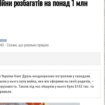
ійни розбагатів на понад 1 млн
варин
ті
3 - Схоже, що реально працює.
л України Олег Друзь неодноразово потрапляв у скандали.
ли у нього купу майна, яке він оформив на своїх родичів, –
ерухомість. Також під час обшуків у нього було $152 тис. та
тримали.