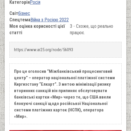
Категорія
Росія
Світ
бізнес
Спецтема
Війна з Росією 2022
Моя оцінка корисності цієї
3 - Схоже, що реально
статті
працює.
https://www.ar25.org/node/56093
Про це оголосив “Міжбанківський процесинговий
центр” – оператор національної платіжної системи
Киргизстану “Елкарт”. З метою мінімізації ризику
вторинних санкцій він припиняє обслуговувати
банківські картки «Мир» через те, що США ввели
блокуючі санкції щодо російської Національної
системи платіжних карток (НСПК), оператора
«Мир».