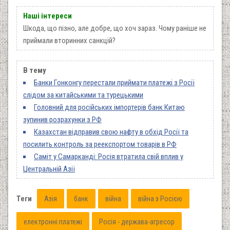
Наші інтереси
Шкода, що пізно, але добре, що хоч зараз. Чому раніше не
приймали вторинних санкцій?
В тему
Банки Гонконгу перестали приймати платежі з Росії
слідом за китайськими та турецькими
Головний для російських імпортерів банк Китаю
зупинив розрахунки з РФ
Казахстан відправив свою нафту в обхід Росії та
посилить контроль за реекспортом товарів в РФ
Саміт у Самарканді: Росія втратила свій вплив у
Центральній Азії
Теги
Азія
банк
війна
війна з Росією
електронні платежі
Росія - держава-агресор