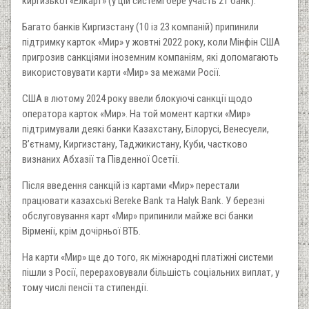
киргизької «Елкарт» (у цій системі бере участь 21 банк).
Багато банків Киргизстану (10 із 23 компаній) припинили
підтримку карток «Мир» у жовтні 2022 року, коли Мінфін США
пригрозив санкціями іноземним компаніям, які допомагають
використовувати карти «Мир» за межами Росії.
США в лютому 2024 року ввели блокуючі санкції щодо
оператора карток «Мир». На той момент картки «Мир»
підтримували деякі банки Казахстану, Білорусі, Венесуели,
В’єтнаму, Киргизстану, Таджикистану, Куби, частково
визнаних Абхазії та Південної Осетії.
Після введення санкцій із картами «Мир» перестали
працювати казахські Bereke Bank та Halyk Bank. У березні
обслуговування карт «Мир» припинили майже всі банки
Вірменії, крім дочірньої ВТБ.
На карти «Мир» ще до того, як міжнародні платіжні системи
пішли з Росії, перераховували більшість соціальних виплат, у
тому числі пенсії та стипендії.