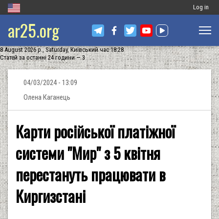
Меню
Log in
ar25.org
обліковог
запису
8 August 2026 р., Saturday, Київський час 18:28
користува
Статей за останні 24 години — 3
04/03/2024 - 13:09
Олена Каганець
Карти російської платіжної
системи "Мир" з 5 квітня
перестануть працювати в
Киргизстані