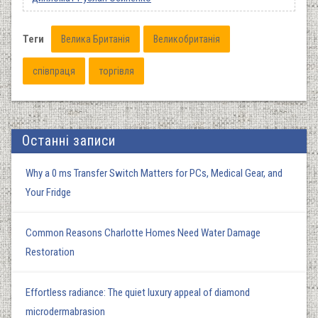
Теги
Велика Британія
Великобританія
співпраця
торгівля
Останні записи
Why a 0 ms Transfer Switch Matters for PCs, Medical Gear, and
Your Fridge
Common Reasons Charlotte Homes Need Water Damage
Restoration
Effortless radiance: The quiet luxury appeal of diamond
microdermabrasion