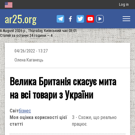
Меню
Log in
ar25.org
обліковог
запису
6 August 2026 р., Thursday, Київський час 03:01
користува
Статей за останні 24 години — 4
04/26/2022 - 13:27
Олена Каганець
Велика Британія скасує мита
на всі товари з України
Світ
бізнес
Моя оцінка корисності цієї
3 - Схоже, що реально
статті
працює.