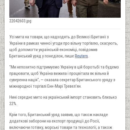
22042603.jpg
Усі мита на товари, що надходять до Великої Британії з
України в рамках чинної угоди про вільну торгівлю, скасують,
щоб допомогти українській економіці, повідомив
Британський уряд у понеділок, пише
Reuters
.
"Ми непохитно підтримуємо Україну в цій боротьбі та будемо
працювати, щоб Україна вижила і процвітала як вільна й
суверенна нація", — сказала секретар Британського уряду з
міжнародної торгівлі Енн-Марі Тревел'ян.
Нині середнє мито на український імпорт становить близько
22%.
Крім того, Британський уряд заявив, що також накладе
додаткові заборони на експорт продукції до Росії,
включаючи готівку, морські товари та технології, а також