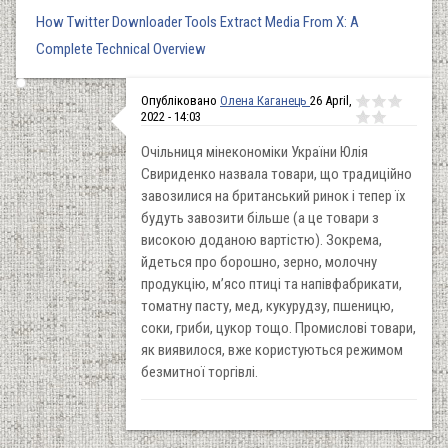
How Twitter Downloader Tools Extract Media From X: A
Complete Technical Overview
Опубліковано
Олена Каганець
26 April,
2022 - 14:03
Очільниця мінекономіки України Юлія
Свириденко назвала товари, що традиційно
завозилися на британський ринок і тепер їх
будуть завозити більше (а це товари з
високою доданою вартістю). Зокрема,
йдеться про борошно, зерно, молочну
продукцію, м’ясо птиці та напівфабрикати,
томатну пасту, мед, кукурудзу, пшеницю,
соки, гриби, цукор тощо. Промислові товари,
як виявилося, вже користуються режимом
безмитної торгівлі.