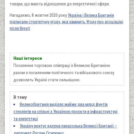
товари, що мають відношення до енергетичної сфери.
Нагадаємо, 8 жовтня 2020 року
Україна і Велика Британія
підписали стратегічну угоду, яка замінить Угоду про асоціацію
після Brexit
.
Наші інтереси
Посилення торговою співпраці з Великою Британією
разом з посиленням політичного та військового союзу
дозволить Україні стати сильнішою.
В тему
Великобританія виділяє майже два млрд фунтів
стерлінгів на спільні з Україною проєкти в інфраструктурі
та енергетиці
Україну врятує ядерна парасолька Великої Британії –
дипломат Руслан Осипенко