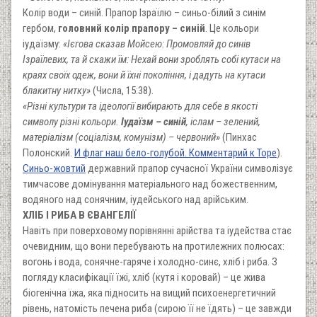
Колір води – синій. Прапор Ізраїлю – синьо-білий з синім
гербом,
головний колір прапору – синій
. Це кольори
іудаїзму:
«Ієгова сказав Мойсею: Промовляй до синів
Ізраїлевих, та й скажи їм: Нехай вони зроблять собі кутаси на
краях своїх одеж, вони й їхні покоління, і дадуть на кутаси
блакитну нитку»
(Числа, 15:38).
«Різні культури та ідеології вибирають для себе в якості
символу різні кольори.
Іудаїзм – синій
, іслам – зелений,
матеріалізм (соціалізм, комунізм) – червоний»
(Пинхас
Полонский.
И флаг наш бело-голубой. Комментарий к Торе
).
Синьо-жовтий
державний прапор сучасної України символізує
тимчасове домінування матеріального над божественним,
водяного над сонячним, іудейського над арійським.
ХЛІБ І РИБА В ЄВАНГЕЛІЇ
Навіть при поверховому порівнянні арійства та іудейства стає
очевидним, що вони перебувають на протилежних полюсах:
вогонь і вода, сонячне-гаряче і холодно-синє, хліб і риба. З
погляду класифікації їжі, хліб (кутя і коровай) – це жива
біогенічна їжа, яка підносить на вищий психоенергетичний
рівень, натомість печена риба (сирою її не їдять) – це завжди