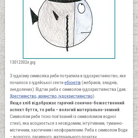
13012302e.jpg
З іудаїзму символіка риби потрапила в іудохристиянство, яке
почалося з іудейської секти
ебіонітів
(жебраків, злиднів,
знедолених). Відтак риба є символом іудохристиянства (див.:
Хрестиянство, аріянство, іудохристиянство
).
Якщо хліб відображає гарячий сонячно-божественний
аспект буття, то риба – вологий матеріально-земний
.
Символізм риби тісно пов’язаний із символізмом водної
стихії, яка асоціюється з несвідомим, інтуїтивним, туманно-
містичним, хаотичним і неоформленим. Риба є символом Води
– вологого, пасивного, матеріального початку.