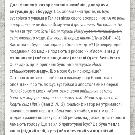
Далі фальсифікатор взагалі знахабнів, доводячи
ситуацію до абсурду
. Ось оповідання про те, як Ісус
зустрівся з учнями в Галілеї після свого воскресіння: «
А як вони
з радощів іще не йняли Йому віри й дивувались, Він сказав: Чи
не маєте тут чого їсти? Вони подали Йому
кусень печеної риби і
стільникового меду. Він узяв і їв перед ними
» (Лука 24.41–43).
Вас коли-небудь приго­ща­ли рибою з медом? Це непри­родне
поєднання, бо мед не подають з рибою чи м’ясом, а
мед у
стільниках (тобто з вощиною) взагалі їдять без нічого
.
Очевидно, що в оригіналі було: «
Вони подали Йому
стільникового меду»
.
Що може бути природніше?
Остання ж вставка зроблена в самому кінці Євангелія в
оповіданні про те, як Ісус зустрівся з апостолами на березі
Галілейського моря:
«Коли, отже, вони вийшли на землю,
бачать – жар розкладено і на ньому хліб. Мовить до них Ісус:
Ходіть снідайте!»
(Іван 21.9,12). Фальсифікатор не утримався і
звично вставив перед хлібом слово «риба», а потім ще й
додав туманну вставку про 153 рибини, над якою досі теологи
ламають голову. Що за хліб приготував Ісус? Це була
тепла
каша (рідкий хліб, кутя) або спечений чи підігрітий