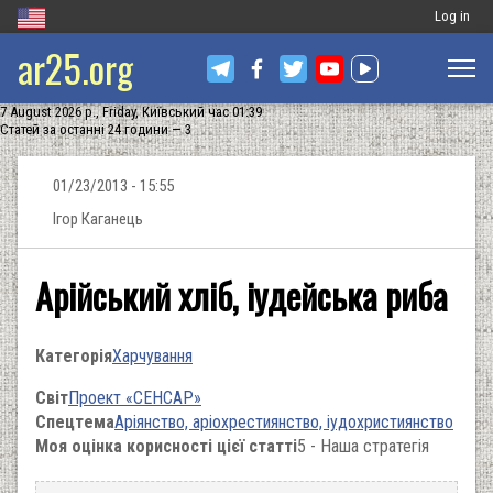
Меню
Log in
ar25.org
обліковог
запису
7 August 2026 р., Friday, Київський час 01:39
користува
Статей за останні 24 години — 3
01/23/2013 - 15:55
Ігор Каганець
Арійський хліб, іудейська риба
Категорія
Харчування
Світ
Проект «СЕНСАР»
Спецтема
Аріянство, аріохрестиянство, іудохристиянство
Моя оцінка корисності цієї статті
5 - Наша стратегія