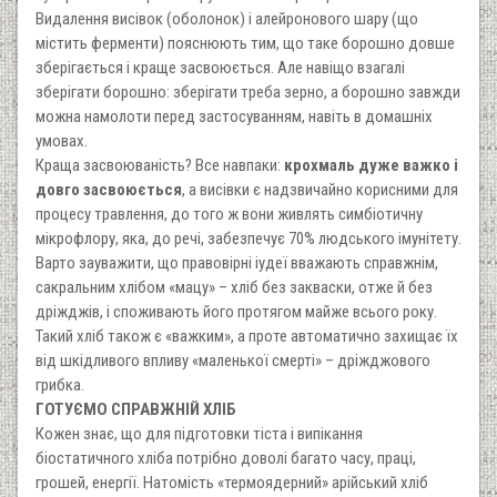
Видалення висівок (оболонок) і алейронового шару (що
містить ферменти) пояснюють тим, що таке борошно довше
зберігається і краще засвоюється. Але навіщо взагалі
зберігати борошно: зберігати треба зерно, а борошно завжди
можна намолоти перед застосуванням, навіть в домашніх
умовах.
Краща засвоюваність? Все навпаки:
крохмаль дуже важко і
довго засвоюється
, а висівки є надзвичайно корисними для
процесу травлення, до того ж вони живлять симбіотичну
мікрофлору, яка, до речі, забезпечує 70% людського імунітету.
Варто зауважити, що правовірні іудеї вважають справжнім,
сакральним хлібом «мацу» – хліб без закваски, отже й без
дріжджів, і споживають його протягом майже всього року.
Такий хліб також є «важким», а проте автоматично захищає їх
від шкідливого впливу «маленької смерті» – дріжджового
грибка.
ГОТУЄМО СПРАВЖНІЙ ХЛІБ
Кожен знає, що для підготовки тіста і випікання
біостатичного хліба потрібно доволі багато часу, праці,
грошей, енергії. Натомість «термоядерний» арійський хліб