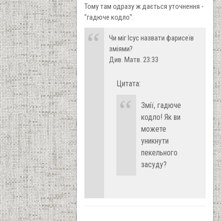
Тому там одразу ж дається уточнення -
"гадюче кодло".
Чи міг Ісус назвати фарисеїв
зміями?
Див. Матв. 23:33
Цитата:
Змії, гадюче
кодло! Як ви
можете
уникнути
пекельного
засуду?