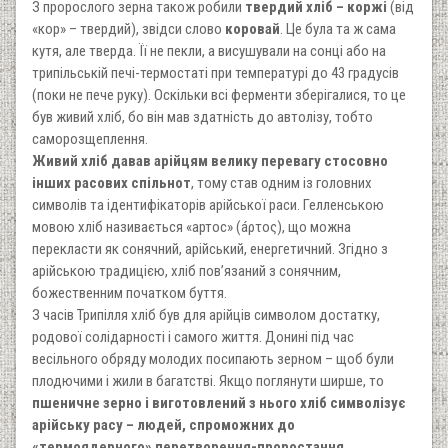
З пророслого зерна також робили
твердий хліб – коржі
(від
«кор» – твердий), звідси слово
коровай
. Це була та ж сама
кутя, але тверда. Її не пекли, а висушували на сонці або на
трипільській печі-термостаті при температурі до 43 градусів
(поки не пече руку). Оскільки всі ферменти зберігалися, то це
був живий хліб, бо він мав здатність до автолізу, тобто
саморозщеплення.
Живий хліб давав арійцям велику перевагу стосовно
інших расових спільнот
, тому став одним із головних
символів та ідентифікаторів арійської раси. Гелленською
мовою хліб називається «артос» (áρτος), що можна
перекласти як сонячний, арійський, енергетичний. Згідно з
арійською традицією, хліб пов’язаний з сонячним,
божественним початком буття.
З часів Трипілля хліб був для арійців символом достатку,
родової солідарності і самого життя. Донині під час
весільного обряду молодих посипають зерном – щоб були
плодючими і жили в багатстві. Якщо поглянути ширше, то
пшеничне зерно і виготовлений з нього хліб символізує
арійську расу – людей, спроможних до
«термоядерного» перетворення-проростання
.