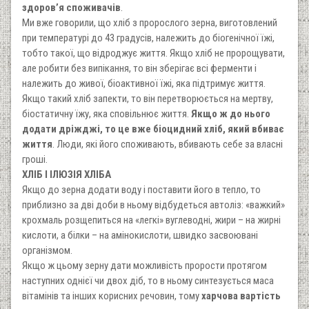
здоров’я споживачів
.
Ми вже говорили, що хліб з пророслого зерна, виготовлений
при температурі до 43 градусів, належить до біогенічної їжі,
тобто такої, що відроджує життя. Якщо хліб не пророщувати,
але робити без випікання, то він зберігає всі ферменти і
належить до живої, біоактивної їжі, яка підтримує життя.
Якщо такий хліб запекти, то він перетворюється на мертву,
біостатичну їжу, яка сповільнює життя.
Якщо ж до нього
додати дріжджі, то це вже біоцидний хліб, який вбиває
життя
. Люди, які його споживають, вбивають себе за власні
гроші.
ХЛІБ І ІЛЮЗІЯ ХЛІБА
Якщо до зерна додати воду і поставити його в тепло, то
приблизно за дві доби в ньому відбудеться автоліз: «важкий»
крохмаль розщепиться на «легкі» вуглеводні, жири – на жирні
кислоти, а білки – на амінокислоти, швидко засвоювані
організмом.
Якщо ж цьому зерну дати можливість прорости протягом
наступних однієї чи двох діб, то в ньому синтезується маса
вітамінів та інших корисних речовин, тому
харчова вартість