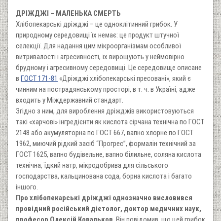
ДРІЖДЖІ – МАЛЕНЬКА СМЕРТЬ
Хлібопекарські дріжджі – це одноклітинний грибок. У
природному середовищі їх немає: це продукт штучної
селекції. Для надання цим мікроорганізмам особливої
витривалості і агресивності, їх вирощують у неймовірно
брудному і агресивному середовищі. Це середовище описане
в
ГОСТ 171-81
«Дріжджі хлібопекарські пресовані», який є
чинним на пострадянському просторі, в т. ч. в Україні, адже
входить у Міждержавний стандарт.
Згідно з ним, для вироблення дріжджів використовуються
такі «харчові» інгредієнти як кислота сірчана технічна по ГОСТ
2148 або акумуляторна по ГОСТ 667, вапно хлорне по ГОСТ
1962, миючий рідкий засіб “Прогрес”, формалін технічний за
ГОСТ 1625, вапно будівельне, вапно білильне, соляна кислота
технічна, їдкий натр, мікродобрива для сільського
господарства, кальцинована сода, борна кислота і багато
іншого.
Про хлібопекарські дріжджі однозначно висловився
провідний російський дієтолог, доктор медичних наук,
професор Олексій Ковальков
. Він повідомив, що цей грибок