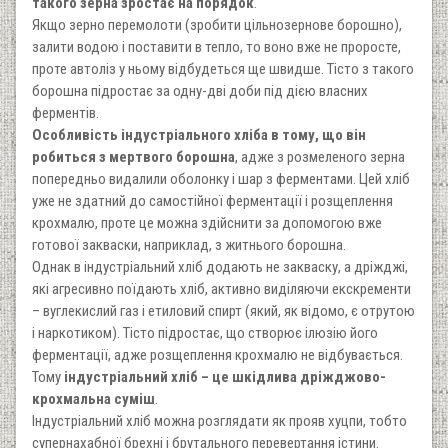
такого зерна зростає на порядок
.
Якщо зерно перемолоти (зробити цільнозернове борошно),
залити водою і поставити в тепло, то воно вже не проросте,
проте автоліз у ньому відбудеться ще швидше. Тісто з такого
борошна підростає за одну-дві доби під дією власних
ферментів.
Особливість індустріального хліба в тому, що він
робиться з мертвого борошна
, адже з розмеленого зерна
попередньо видалили оболонку і шар з ферментами. Цей хліб
уже не здатний до самостійної ферментації і розщеплення
крохмалю, проте це можна здійснити за допомогою вже
готової закваски, наприклад, з житнього борошна.
Однак в індустріальний хліб додають не закваску, а дріжджі,
які агресивно поїдають хліб, активно виділяючи екскременти
– вуглекислий газ і етиловий спирт (який, як відомо, є отрутою
і наркотиком). Тісто підростає, що створює ілюзію його
ферментації, адже розщеплення крохмалю не відбувається.
Тому
індустріальний хліб – це шкідлива дріжджово-
крохмальна суміш
.
Індустріальний хліб можна розглядати як прояв хуцпи, тобто
супернахабної брехні і брутального перевертання істини.