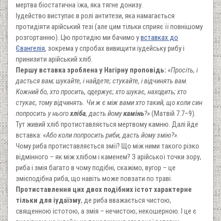
мертва біостатична їжа, яка тягне донизу.
Іудейство виступає в ролі антитези, яка намагається
протидіяти арійський тезі (але цим тільки сприяє її повнішому
розгортанню). Цю протидію ми бачимо у
вставках до
Євангелія
, зокрема у спробах вивищити іудейську рибу і
принизити арійський хліб.
Першу вставка зроблена у Нагірну проповідь:
«Просіть, і
дасться вам; шукайте, і найдете; стукайте, і відчинять вам.
Кожний бо, хто просить, одержує; хто шукає, находить; хто
стукає, тому відчинять. Чи ж є між вами хто такий, що коли син
попросить у нього
хліба
, дасть йому
камінь
?»
(Матвій 7.7–9).
Тут живий хліб протиставляється мертвому камню. Далі йде
вставка:
«Або коли попросить риби, дасть йому змію?»
.
Чому риба протиставляється змії? Що між ними такого різко
відмінного – як між хлібом і каменем? З арійської точки зору,
риба і змія багато в чому подібні, скажімо, вугор – це
змієподібна риба, що навіть може повзати по траві.
Протиставлення цих двох подібних істот характерне
тільки для іудаїзму
, де риба вважається чистою,
священною істотою, а змія – нечистою, некошерною. І це є