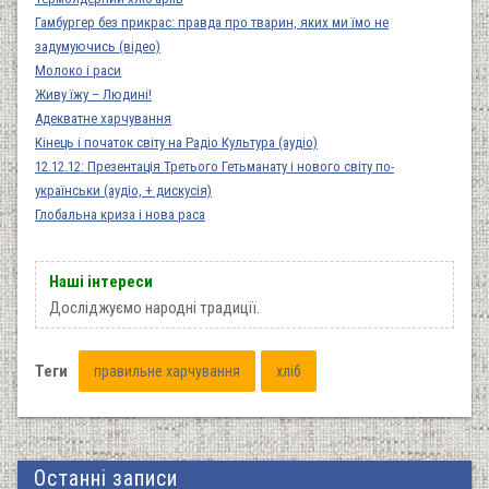
Гамбургер без прикрас: правда про тварин, яких ми їмо не
задумуючись (відео)
Молоко і раси
Живу їжу – Людині!
Адекватне харчування
Кінець і початок світу на Радіо Культура (аудіо)
12.12.12: Презентація Третього Гетьманату і нового світу по-
українськи (аудіо, + дискусія)
Глобальна криза і нова раса
Наші інтереси
Досліджуємо народні традиції.
Теги
правильне харчування
хліб
Останні записи