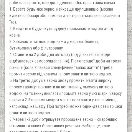
робиться просто, швидко і дешево. Ось орієнтовна схема:
1. Берете будь-яке зерно, найкраще яру пшеницю (можна
купити на базарі або замовити в інтернет-магазині органічної
їжі).
2. Кладете в будь-яку посудину і промиваєте водою з-під
крана.
3. Заливаєте питною водою – з джерела, бювета,
бутильовану або фільтровану.
4. Ставите на 2 доби для автолізу (під дією тепла і води
відбувається саморозщеплення). Після першої доби чи трохи
пізніше (коли з’явився специфічний "запах життя") треба
промити зерно під краном і знову залити питною водою.
5. На третю добу це зерно знову промити. Взяти широку
плоску тарілку і покласти на неї тканину, змочену питною
водою. На тканину викласти промите зерно у 2-3 шари. Зверху
накрити 2-3 шарами мокрої марлі і поставити у тепле місце,
наприклад, на шафу. При потребі можна один-два рази трішки
полити питною водою.
6. Через 1-2 доби отримуєте пророщене зерно – скарбницю
вітамінів та інших біоактивних речовин. Найкраще, коли