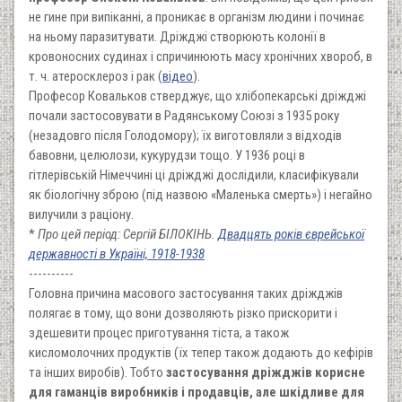
не гине при випіканні, а проникає в організм людини і починає
на ньому паразитувати. Дріжджі створюють колонії в
кровоносних судинах і спричинюють масу хронічних хвороб, в
т. ч. атеросклероз і рак (
відео
).
Професор Ковальков стверджує, що хлібопекарські дріжджі
почали застосовувати в Радянському Союзі з 1935 року
(незадовго після Голодомору); їх виготовляли з відходів
бавовни, целюлози, кукурудзи тощо. У 1936 році в
гітлерівській Німеччині ці дріжджі дослідили, класифікували
як біологічну зброю (під назвою «Маленька смерть») і негайно
вилучили з раціону.
*
Про цей період: Сергій БІЛОКІНЬ.
Двадцять років єврейської
державності в Україні, 1918-1938
----------
Головна причина масового застосування таких дріжджів
полягає в тому, що вони дозволяють різко прискорити і
здешевити процес приготування тіста, а також
кисломолочних продуктів (їх тепер також додають до кефірів
та інших виробів). Тобто
застосування дріжджів корисне
для гаманців виробників і продавців, але шкідливе для