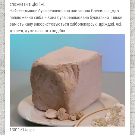
споживачів цієї їжі.
Найретельніше була реалізована настанова Єзекиїла щодо
паплюження хліба – вона була реалізована буквально. Тільки
замість калу використовуються хлібопекарські дріжджі, які,
до речі, дуже на нього подібні.
13011514e.jpg