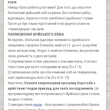
корж
.
Навіщо було робити ці вставки? Для того, що опустити
біогенічний арійський хліб на рівень біостатичної риби і,
відповідно, підняти статус улюбленої іудейської страви.
Проте це був тільки підготовчий етап рішучої атаки на
«термоядерну» їжу аріїв.
ПАПЛЮЖЕННЯ АРІЙСЬКОГО ХЛІБА
Як відомо, «батьком іудаїзму» називають іудейського
священика і пророка Єзекиїла, який у 6 ст. до н.е. розробив
свою антисистему. Згідно з «книгою Єзекиїла», він розпочав
свою діяльність з двох ритуалів:
1) перевертання істини: рукописи з описами плачу, стогону і
горя стали для нього солодкими як мед (Єз 2–3);
2) паплюження хліба: він спік ячмінний хліб на тваринячому
калі і привселюдно його з’їв (Єз 4.12–15).
Фактично,
Єзекиїл запропонував програму боротьби з
арійством і подав приклад для своїх послідовників
. Ця
програма підриву життєспроможності Арійської раси стояла
на двох стовпах:
1) використання
хуцпи
– безсоромної і супернахабної брехні,
хули проти Святого Духа, перевертання істини (духовно-