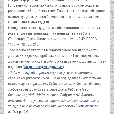
Головним кольором арійського прапора є сонячно-жовтий,
розташований над блакитним. Такий жовто-блакитний прапор
символізує домінування божественного над матеріальним.
СВЯЩЕННА РИБА ІУДЕЇВ
Священною їжею в іудаїзмі є
риба – символ правовірних
іудеїв. Це святкова їжа, яку вони їдять у суботу
(Трессидер Джек. Словарь символов. – М.: ФАИР-ПРЕСС,
1999. – 448 с., с. 317).
Також риба вважається в іудаїзмі символом плодючості і
достатку: у деяких єврейських громадах Північної Африки
донині прийнято кидати рибу до ніг наречених, що виходять з-
під вінця (
Энциклопедия иудаизма
).
«Риба – це атрибут практики іудаїзму і один із символів
єврейської філософії. Риби – це народ Ізраїлю в його істинній
стихії, в водах Тори, це їжа Суботи, символ небесного бенкету...
Любов євреїв до риби загальновідома. Реб Гече (Геця)
Віленський (1905–1989) говорив: “
Рибу не їсть? Значить –
антисеміт!
”... Щука стала національним блюдом ашкеназів
тому, що нею нехтувало корінне населення»
(
Почему евреи
любят рыбу
).