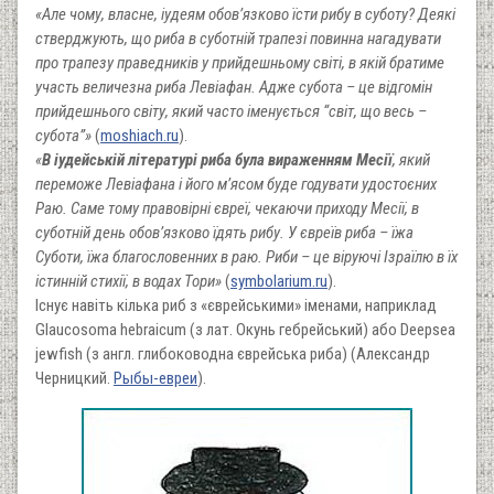
«Але чому, власне, іудеям обов’язково їсти рибу в суботу? Деякі
стверджують, що риба в суботній трапезі повинна нагадувати
про трапезу праведників у прийдешньому світі, в якій братиме
участь величезна риба Левіафан. Адже субота – це відгомін
прийдешнього світу, який часто іменується “світ, що весь –
субота”»
(
moshiach.ru
).
«
В іудейській літературі риба була вираженням Месії
, який
переможе Левіафана і його м’ясом буде годувати удостоєних
Раю. Саме тому правовірні євреї, чекаючи приходу Месії, в
суботній день обов’язково їдять рибу. У євреїв риба – їжа
Суботи, їжа благословенних в раю. Риби – це віруючі Ізраїлю в їх
істинній стихії, в водах Тори»
(
symbolarium.ru
).
Існує навіть кілька риб з «єврейськими» іменами, наприклад
Glaucosoma hebraicum (з лат. Окунь гебрейський) або Deepsea
jewfish (з англ. глибоководна єврейська риба) (Александр
Черницкий.
Рыбы-евреи
).