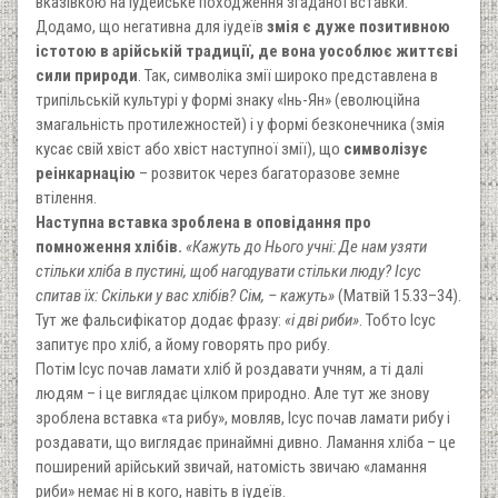
вказівкою на іудейське походження згаданої вставки.
Додамо, що негативна для іудеїв
змія є дуже позитивною
істотою в арійській традиції, де вона уособлює життєві
сили природи
. Так, символіка змії широко представлена в
трипільській культурі у формі знаку «Інь-Ян» (еволюційна
змагальність протилежностей) і у формі безконечника (змія
кусає свій хвіст або хвіст наступної змії), що
символізує
реінкарнацію
– розвиток через багаторазове земне
втілення.
Наступна вставка зроблена в оповідання про
помноження хлібів.
«Кажуть до Нього учні: Де нам узяти
стільки хліба в пустині, щоб нагодувати стільки люду? Ісус
спитав їх: Скільки у вас хлібів? Сім, – кажуть»
(Матвій 15.33–34).
Тут же фальсифікатор додає фразу:
«і дві риби»
. Тобто Ісус
запитує про хліб, а йому говорять про рибу.
Потім Ісус почав ламати хліб й роздавати учням, а ті далі
людям – і це виглядає цілком природно. Але тут же знову
зроблена вставка «та рибу», мовляв, Ісус почав ламати рибу і
роздавати, що виглядає принаймні дивно. Ламання хліба – це
поширений арійський звичай, натомість звичаю «ламання
риби» немає ні в кого, навіть в іудеїв.