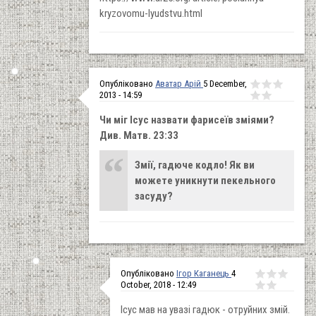
kryzovomu-lyudstvu.html
Опубліковано
Аватар Арій
5 December,
2013 - 14:59
Чи міг Ісус назвати фарисеїв зміями?
Див. Матв. 23:33
Змії, гадюче кодло! Як ви
можете уникнути пекельного
засуду?
Опубліковано
Ігор Каганець
4
October, 2018 - 12:49
Ісус мав на увазі гадюк - отруйних змій.