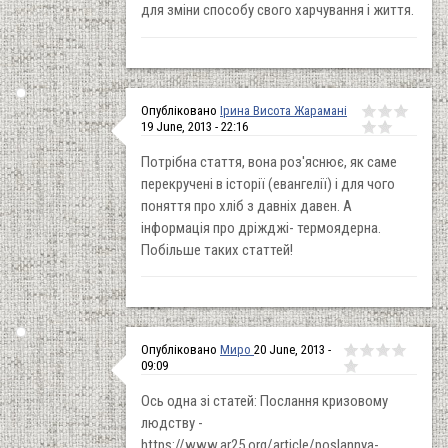
для зміни способу свого харчування і життя.
Опубліковано
Ірина Висота Жарамані
19 June, 2013 - 22:16
Потрібна стаття, вона роз'яснює, як саме
перекручені в історії (евангелії) і для чого
поняття про хліб з давніх давен. А
інформація про дріжджі- термоядерна.
Побільше таких статтей!
Опубліковано
Миро
20 June, 2013 -
09:09
Ось одна зі статей: Послання кризовому
людству -
https://www.ar25.org/article/poslannya-