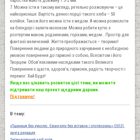
паростки мають довжину 1.5-2 мм.
7. Можна їсти в такому вигляді, ретельно розжовуючи – це
найкорисніше. Вартість денної порції такого хліба – 50
копійок. Також його можна їсти з медом. А можна розмолоти
на блендері і залити молоком. Можна робити кутю з
розтертим маком, родзинками, горіхами, медом... Простір для
фантазії величезний. Життя преображається – творимо!
Повернення людини до природного харчування є необхідною
умовою повернення до гармонії з собою, Всесвітом і його
Творцем. Обов’язковими наслідками такого Великого
Повернення є щастя, здоров’я, гармонія, радість творчості і
перемог. Хай Буде!
Якщо вас цікавить розвиток цієї теми, ви можете
підтримати наш проект щедрими дарами.
Підтримую!
В тему:
«Пшениця без куколю. Євангеліє без вставок і спотворень» (2012):
друга редакція
Термоядерний хліб аріїв