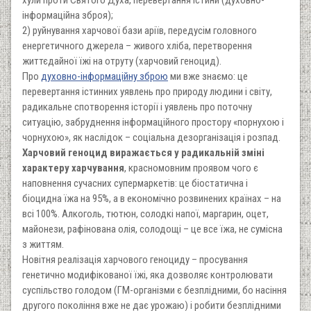
інформаційна зброя);
2) руйнування харчової бази аріїв, передусім головного
енергетичного джерела – живого хліба, перетворення
життєдайної їжі на отруту (харчовий геноцид).
Про
духовно-інформаційну зброю
ми вже знаємо: це
перевертання істинних уявлень про природу людини і світу,
радикальне спотворення історії і уявлень про поточну
ситуацію, забруднення інформаційного простору «порнухою і
чорнухою», як наслідок – соціальна дезорганізація і розпад.
Харчовий геноцид виражається у радикальній зміні
характеру харчування
, красномовним проявом чого є
наповнення сучасних супермаркетів: це біостатична і
біоцидна їжа на 95%, а в економічно розвинених країнах – на
всі 100%. Алкоголь, тютюн, солодкі напої, маргарин, оцет,
майонези, рафінована олія, солодощі – це все їжа, не сумісна
з життям.
Новітня реалізація харчового геноциду – просування
генетично модифікованої їжі, яка дозволяє контролювати
суспільство голодом (ГМ-організми є безплідними, бо насіння
другого покоління вже не дає урожаю) і робити безплідними