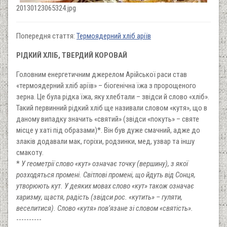
20130123065324.jpg
Попередня стаття:
Термоядерний хліб аріїв
РІДКИЙ ХЛІБ, ТВЕРДИЙ КОРОВАЙ
Головним енергетичним джерелом Арійської раси став
«термоядерний хліб аріїв» – біогенічна їжа з пророщеного
зерна. Це була рідка їжа, яку хлебтали – звідси й слово «хліб».
Такий первинний рідкий хліб ще називали словом «кутя», що в
даному випадку значить «святий» (звідси «покуть» – святе
місце у хаті під образами)*. Він був дуже смачний, адже до
злаків додавали мак, горіхи, родзинки, мед, узвар та іншу
смакоту.
*
У геометрії слово «кут» означає точку (вершину), з якої
розходяться промені. Світлові промені, що йдуть від Сонця,
утворюють кут. У деяких мовах слово «кут» також означає
харизму, щастя, радість (звідси рос. «кутить» – гуляти,
веселитися). Слово «кутя» пов’язане зі словом «святість».
----------