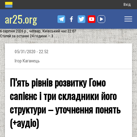
Меню
Вхід
ar25.org
обліков
запису
6 серпня 2026 р., четвер, Київський час 22:07
користу
Статей за останні 24 години — 3
05/31/2020 - 22:52
Ігор Каганець
П’ять рівнів розвитку Гомо
сапієнс і три складники його
структури – уточнення понять
(+аудіо)