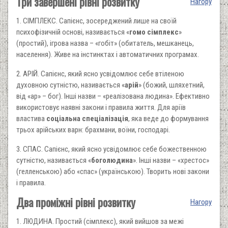
Три завершені рівні розвитку
Нагору
1. СІМПЛЕКС. Сапієнс, зосереджений лише на своїй
психофізичній основі, називається «
гомо сімплекс
»
(простий), ігрова назва – «гобіт» (обитатель, мешканець,
населення). Живе на інстинктах і автоматичних програмах.
2. АРІЙ. Сапієнс, який ясно усвідомлює себе втіленою
духовною сутністю, називається «
арій
» (божий, шляхетний,
від «ар» – бог). Інші назви – «реалізована людина». Ефективно
використовує наявні закони і правила життя. Для аріїв
властива
соціальна спеціалізація
, яка веде до формування
трьох арійських варн: брахмани, воїни, господарі.
3. СПАС. Сапієнс, який ясно усвідомлює себе божественною
сутністю, називається «
боголюдина
». Інші назви – «хрестос»
(гелленською) або «спас» (українською). Творить нові закони
і правила.
Два проміжні рівні розвитку
Нагору
1. ЛЮДИНА. Простий (сімплекс), який вийшов за межі