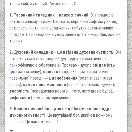
тваринний, духовний і божественний.
1. Тваринний складник – психофізичний.
Він працює в
автоматичному режимі. Це плоть, керована софтом у вигляді
рефлексів, інстинктів, вроджених і набутих автоматичних
програм. Цей складник є у всіх живих істот – мікробів, рослин,
тварин.
2. Духовний складник – це втілена духовна сутність.
Він
є тільки у сапієнсів. Творчий дух керує автоматичною
психофізичною оболонкою. Проявами духу є
свідомість
(розуміння сенсу),
совість
(підказки щодо стратегічно
правильної поведінки),
яснобачення
(розпізнавання суті
речей),
самостійне мислення
(наявність власної думки),
творчість
(породження нового – того, чого ще не було),
рефлексія
(самоспостереження).
3. Божественний складник – це божественне ядро
духовної сутності.
Це внутрішній бог, який є в кожному
сапієнсі. Це наше істинне Я.