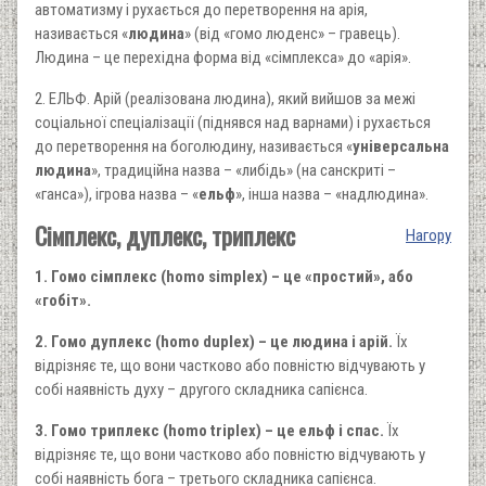
автоматизму і рухається до перетворення на арія,
називається «
людина
» (від «гомо люденс» – гравець).
Людина – це перехідна форма від «сімплекса» до «арія».
2. ЕЛЬФ. Арій (реалізована людина), який вийшов за межі
соціальної спеціалізації (піднявся над варнами) і рухається
до перетворення на боголюдину, називається «
універсальна
людина
», традиційна назва – «либідь» (на санскриті –
«ганса»), ігрова назва – «
ельф
», інша назва – «надлюдина».
Сімплекс, дуплекс, триплекс
Нагору
1. Гомо сімплекс (
homo simplex) – це «простий», або
«гобіт».
2. Гомо дуплекс (
homo duplex) – це людина і арій.
Їх
відрізняє те, що вони частково або повністю відчувають у
собі наявність духу – другого складника сапієнса.
3. Гомо триплекс (
homo triplex) – це ельф і спас.
Їх
відрізняє те, що вони частково або повністю відчувають у
собі наявність бога – третього складника сапієнса.