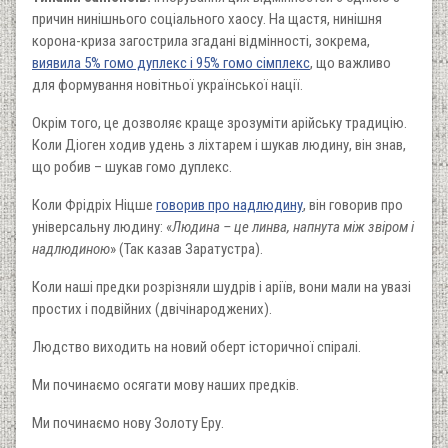
причин нинішнього соціального хаосу. На щастя, нинішня
корона-криза загострила згадані відмінності, зокрема,
виявила 5% гомо дуплекс і 95% гомо сімплекс
, що важливо
для формування новітньої української нації.
Окрім того, це дозволяє краще зрозуміти арійську традицію.
Коли Діоген ходив удень з ліхтарем і шукав людину, він знав,
що робив – шукав гомо дуплекс.
Коли Фрідріх Ніцше
говорив про надлюдину
, він говорив про
універсальну людину: «
Людина – це линва, напнута між звіром і
надлюдиною
» (Так казав Заратустра).
Коли наші предки розрізняли шудрів і аріїв, вони мали на увазі
простих і подвійних (двічінароджених).
Людство виходить на новий оберт історичної спіралі.
Ми починаємо осягати мову наших предків.
Ми починаємо нову Золоту Еру.