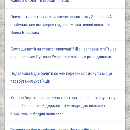
Живого Слова – матриця 11+АВЦ
Психопатична тактика випаленої землі: чому Зеленський
позбувається популярних лідерів – політичний психолог
Олена Вострова
Слуга династії чи стратег евакуації? Що насправді стоїть за
призначенням Рустема Умєрова «головним розвідником»
Податкова буде бачити кожен перетин кордону та місце
перебування українців
Україна бореться не за чужі території, а за право існувати у
власній незалежній державі в її міжнародно визнаних
кордонах, – Андрій Білецький