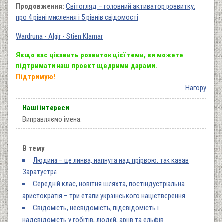
Продовження:
Світогляд – головний активатор розвитку:
про 4 рівні мислення і 5 рівнів свідомості
Wardruna - Algir - Stien Klarnar
Якщо вас цікавить розвиток цієї теми, ви можете
підтримати наш проект щедрими дарами.
Підтримую!
Нагору
Наші інтереси
Виправляємо імена.
В тему
Людина – це линва, напнута над прірвою: так казав
Заратустра
Середній клас, новітня шляхта, постіндустріальна
аристократія – три етапи українського націєтворення
Свідомість, несвідомість, підсвідомість і
надсвідомість у гобітів, людей, аріїв та ельфів