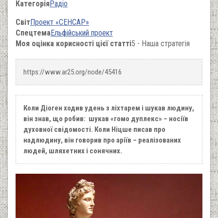
Категорія
Радіо
Світ
Проект «СЕНСАР»
Спецтема
Ельфійський проект
Моя оцінка корисності цієї статті
5 - Наша стратегія
https://www.ar25.org/node/45416
Коли Діоген ходив удень з ліхтарем і шукав людину,
він знав, що робив: шукав «гомо дуплекс» – носіїв
духовної свідомості. Коли Ніцше писав про
надлюдину, він говорив про аріїв – реалізованих
людей, шляхетних і сонячних.