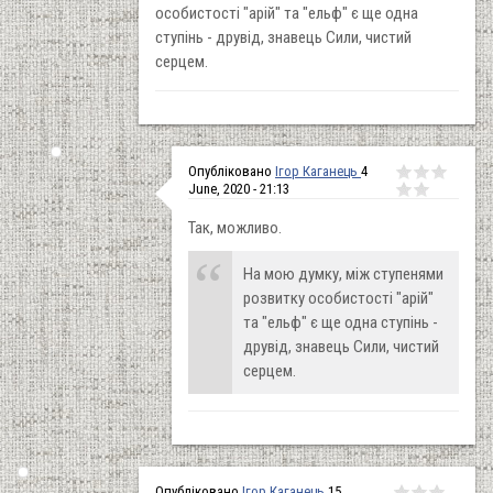
особистості "арій" та "ельф" є ще одна
ступінь - друвід, знавець Сили, чистий
серцем.
Опубліковано
Ігор Каганець
4
June, 2020 - 21:13
Так, можливо.
На мою думку, між ступенями
розвитку особистості "арій"
та "ельф" є ще одна ступінь -
друвід, знавець Сили, чистий
серцем.
Опубліковано
Ігор Каганець
15