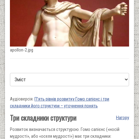
apollon-2.jpg
Аудіоверсія:
П’ять рівнів розвитку Гомо сапієнс і три
складники його структури – уточнення понять
Три складники структури
Нагору
Розвиток визначається структурою. Гомо сапієнс («носій
мудрості», або «оселя мудрості») має три складники: