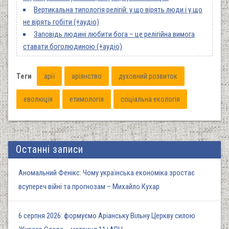
Вертикальна типологія релігій: у що вірять люди і у що
не вірять гобіти (+аудіо)
Заповідь людині любити бога – це релігійна вимога
ставати боголюдиною (+аудіо)
Теги
арії
аріянство
духовний розвиток
еволюція
етимологія
соціальна екологія
Останні записи
Аномальний Фенікс: Чому українська економіка зростає
всупереч війні та прогнозам – Михайло Кухар
6 серпня 2026: формуємо Аріанську Вільну Церкву силою