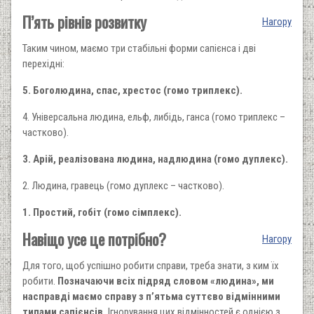
П’ять рівнів розвитку
Нагору
Таким чином, маємо три стабільні форми сапієнса і дві
перехідні:
5. Боголюдина, спас, хрестос (гомо триплекс).
4. Універсальна людина, ельф, либідь, ганса (гомо триплекс –
частково).
3. Арій, реалізована людина, надлюдина (гомо дуплекс).
2. Людина, гравець (гомо дуплекс – частково).
1. Простий, гобіт (гомо сімплекс).
Навіщо усе це потрібно?
Нагору
Для того, щоб успішно робити справи, треба знати, з ким їх
робити.
Позначаючи всіх підряд словом «людина», ми
насправді маємо справу з п’ятьма суттєво відмінними
типами сапієнсів.
Ігнорування цих відмінностей є однією з