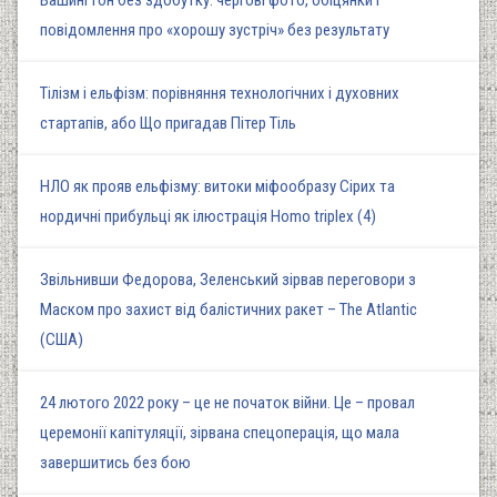
Вашингтон без здобутку: чергові фото, обіцянки і
повідомлення про «хорошу зустріч» без результату
Тілізм і ельфізм: порівняння технологічних і духовних
стартапів, або Що пригадав Пітер Тіль
НЛО як прояв ельфізму: витоки міфообразу Сірих та
нордичні прибульці як ілюстрація Homo triplex (4)
Звільнивши Федорова, Зеленський зірвав переговори з
Маском про захист від балістичних ракет – The Atlantic
(США)
24 лютого 2022 року – це не початок війни. Це – провал
церемонії капітуляції, зірвана спецоперація, що мала
завершитись без бою