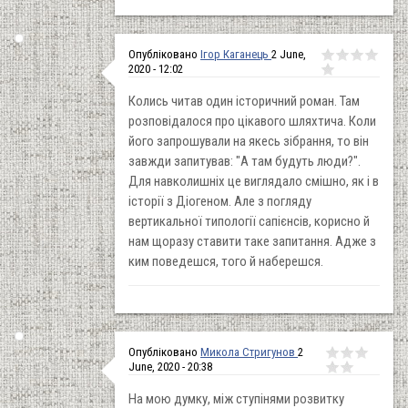
Опубліковано
Ігор Каганець
2 June,
2020 - 12:02
Колись читав один історичний роман. Там
розповідалося про цікавого шляхтича. Коли
його запрошували на якесь зібрання, то він
завжди запитував: "А там будуть люди?".
Для навколишніх це виглядало смішно, як і в
історії з Діогеном. Але з погляду
вертикальної типології сапієнсів, корисно й
нам щоразу ставити таке запитання. Адже з
ким поведешся, того й наберешся.
Опубліковано
Микола Стригунов
2
June, 2020 - 20:38
На мою думку, між ступінями розвитку