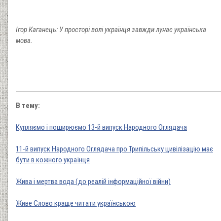
Ігор Каганець: У просторі волі українця завжди лунає українська
мова.
В тему:
Купляємо і поширюємо 13-й випуск Народного Оглядача
11-й випуск Народного Оглядача про Трипільську цивілізацію має
бути в кожного українця
Жива і мертва вода (до реалій інформаційної війни)
Живе Слово краще читати українською