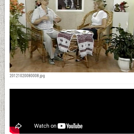
20121020080008.jpg