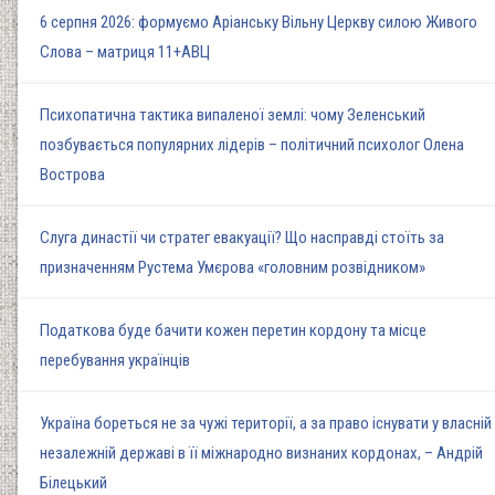
6 серпня 2026: формуємо Аріанську Вільну Церкву силою Живого
Слова – матриця 11+АВЦ
Психопатична тактика випаленої землі: чому Зеленський
позбувається популярних лідерів – політичний психолог Олена
Вострова
Слуга династії чи стратег евакуації? Що насправді стоїть за
призначенням Рустема Умєрова «головним розвідником»
Податкова буде бачити кожен перетин кордону та місце
перебування українців
Україна бореться не за чужі території, а за право існувати у власній
незалежній державі в її міжнародно визнаних кордонах, – Андрій
Білецький