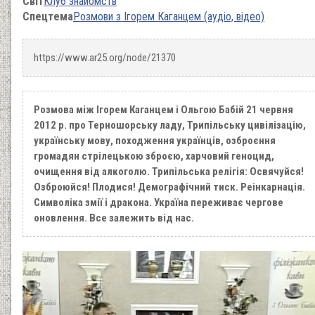
Світ
Клуб знайомств
Спецтема
Розмови з Ігорем Каганцем (аудіо, відео)
https://www.ar25.org/node/21370
Розмова між Ігорем Каганцем і Ольгою Бабій 21 червня
2012 р. про Терношорську ладу, Трипільську цивілізацію,
українську мову, походження українців, озброєння
громадян стрілецькою зброєю, харчовий геноцид,
очищення від алкоголю. Трипільська релігія: Освячуйся!
Озброюйся! Плодися! Демографічний тиск. Реінкарнація.
Символіка змії і дракона. Україна переживає чергове
оновлення. Все залежить від нас.