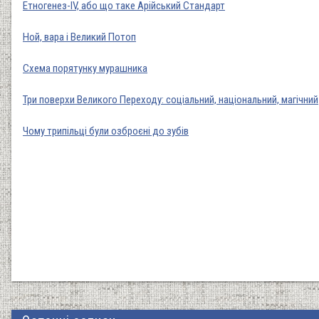
Етногенез-IV, або що таке Арійський Стандарт
Ной, вара і Великий Потоп
Схема порятунку мурашника
Три поверхи Великого Переходу: соціальний, національний, магічний
Чому трипільці були озброєні до зубів