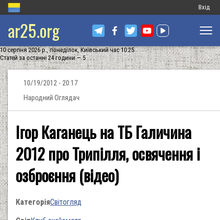
Меню
Вхід
ar25.org
обліков
запису
10 серпня 2026 р., понеділок, Київський час 10:25
користу
Статей за останні 24 години — 5
10/19/2012 - 20:17
Народний Оглядач
Ігор Каганець на ТБ Галичина
2012 про Трипілля, освячення і
озброєння (відео)
Категорія
Світогляд