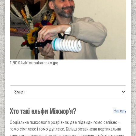
170104viktormakarenko.jpg
Хто такі ельфи Міжмор’я?
Нагору
Соціальна психологія розрізняє два підвиди гомо сапієнс –
гомо сімплекс і гомо дуплекс. Більш розвинена вертикальна
типологія розрізняє чотири підвиди сапієнсів, тобто втілених