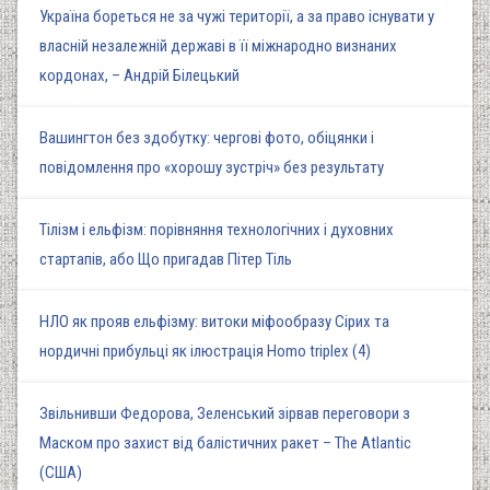
Україна бореться не за чужі території, а за право існувати у
власній незалежній державі в її міжнародно визнаних
кордонах, – Андрій Білецький
Вашингтон без здобутку: чергові фото, обіцянки і
повідомлення про «хорошу зустріч» без результату
Тілізм і ельфізм: порівняння технологічних і духовних
стартапів, або Що пригадав Пітер Тіль
НЛО як прояв ельфізму: витоки міфообразу Сірих та
нордичні прибульці як ілюстрація Homo triplex (4)
Звільнивши Федорова, Зеленський зірвав переговори з
Маском про захист від балістичних ракет – The Atlantic
(США)