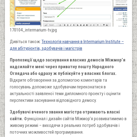
170104_intermarium-tv.jpg
Дивіться також:
Технологія навчання в Intermarium Institute –
для абітурієнтів, здобувачів і магістрів
Пропозиції щодо заснування власних демосів Міжмор’я
надсилайте мені через приватну пошту Народного
Оглядача або одразу ж публікуйте у власних блогах.
Відкрите обговорення за допомогою коментарів та
голосувань допоможе здобувачам переконатися в
актуальності заявленої теми дипломного проекту і оцінити
перспективи заснування відповідного демосу.
Здобувачі вченого звання магістра отримають власні
сайти.
Функціонал і дизайн сайтів Міжмор’я розвиватимемо в
живому режимі – виходячи з реальних потреб здобувачів і
поточних можливостей програмування.