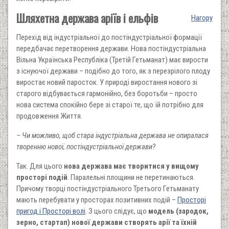
Шляхетна держава аріїв і ельфів
Нагору
Перехід від індустріальної до постіндустріальної формації
передбачає перетворення держави. Нова постіндустріальна
Вільна Українська Республіка (Третій Гетьманат) має вирости
з існуючої держави – подібно до того, як з перезрілого плоду
виростає новий паросток. У природі виростання нового зі
старого відбувається гармонійно, без боротьби – просто
нова система спокійно бере зі старої те, що їй потрібно для
продовження Життя.
– Чи можливо, щоб стара індустріальна держава не опиралася
творенню нової, постіндустріальної держави?
Так. Для цього
нова держава має творитися у вищому
просторі подій
. Паралельні площини не перетинаються.
Причому творці постіндустріального Третього Гетьманату
мають перебувати у просторах позитивних подій –
Просторі
пригод і Просторі волі
. З цього слідує, що
модель (зародок,
зерно, стартап) нової держави створять арії та їхній