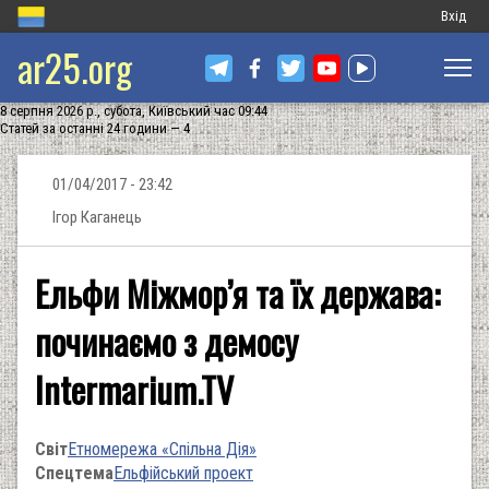
Меню
Вхід
ar25.org
обліков
запису
8 серпня 2026 р., субота, Київський час 09:44
користу
Статей за останні 24 години — 4
01/04/2017 - 23:42
Ігор Каганець
Ельфи Міжмор’я та їх держава:
починаємо з демосу
Intermarium.TV
Світ
Етномережа «Спільна Дія»
Спецтема
Ельфійський проект