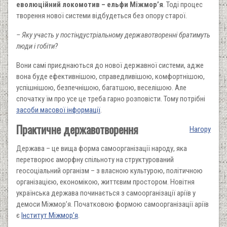
еволюційний локомотив – ельфи Міжмор’я
. Тоді процес
творення нової системи відбудеться без опору старої.
– Яку участь у постіндустріальному державотворенні братимуть
люди і гобіти?
Вони самі приєднаються до нової державної системи, адже
вона буде ефективнішою, справедливішою, комфортнішою,
успішнішою, безпечнішою, багатшою, веселішою. Але
спочатку їм про усе це треба гарно розповісти. Тому потрібні
засоби масової інформації
.
Практичне державотворення
Нагору
Держава – це вища форма самоорганізації народу, яка
перетворює аморфну спільноту на структурований
геосоціальний організм – з власною культурою, політичною
організацією, економікою, життєвим простором. Новітня
українська держава починається з самоорганізації аріїв у
демоси Міжмор’я. Початковою формою самоорганізації аріїв
є
Інститут Міжмор’я
.