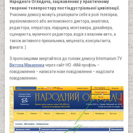
Народного Оглядача, зацікавлених у практичному
творенні телепростору постіндустріальної цивілізації.
Учасники демосу можуть реалізувати себе в ролі телезірки,
україномовного або англомовного диктора, аналітика,
редактора, оператора, піарщика, монтажера, дизайнера,
сценариста, музичного редактора, водія з власним авто, а
також активного прихильника, мецената, консультанта,
фаната :)
З пропозиціями звертайтеся до голови демосу Intermarium.TV
Віктора Макаренка
через сайт НО: «Мій профіль –
повідомлення – написати нове повідомлення – надіслати
повідомлення».