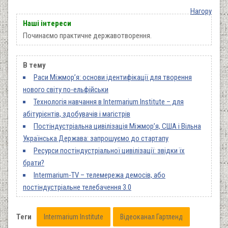
Нагору
Наші інтереси
Починаємо практичне державотворення.
В тему
Раси Міжмор’я: основи ідентифікації для творення
нового світу по-ельфійськи
Технологія навчання в Intermarium Institute – для
абітурієнтів, здобувачів і магістрів
Постіндустріальна цивілізація Міжмор’я, США і Вільна
Українська Держава: запрошуємо до стартапу
Ресурси постіндустріальної цивілізації: звідки їх
брати?
Intermarium-TV – телемережа демосів, або
постіндустріальне телебачення 3.0
Теги
Intermarium Institute
Відеоканал Гартленд