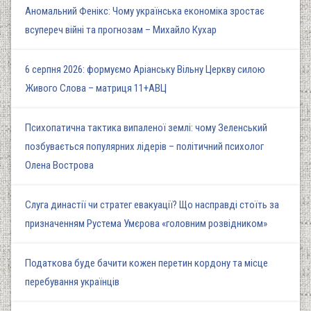
Аномальний Фенікс: Чому українська економіка зростає
всупереч війні та прогнозам – Михайло Кухар
6 серпня 2026: формуємо Аріанську Вільну Церкву силою
Живого Слова – матриця 11+АВЦ
Психопатична тактика випаленої землі: чому Зеленський
позбувається популярних лідерів – політичний психолог
Олена Вострова
Слуга династії чи стратег евакуації? Що насправді стоїть за
призначенням Рустема Умєрова «головним розвідником»
Податкова буде бачити кожен перетин кордону та місце
перебування українців