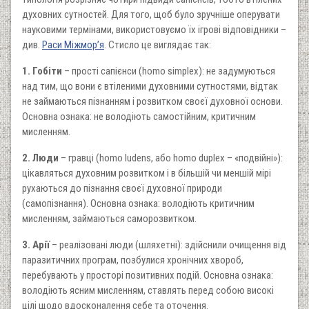
духовних сутностей. Для того, щоб було зручніше оперувати
науковими термінами, використовуємо їх ігрові відповідники –
див.
Раси Міжмор’я
. Стисло це виглядає так:
1. Гобіти
– прості сапієнси (homo simplex): не задумуються
над тим, що вони є втіленими духовними сутностями, відтак
не займаються пізнанням і розвитком своєї духовної основи.
Основна ознака: не володіють самостійним, критичним
мисленням.
2. Люди
– гравці (homo ludens, або homo duplex – «подвійні»):
цікавляться духовним розвитком і в більшій чи меншій мірі
рухаються до пізнання своєї духовної природи
(самопізнання). Основна ознака: володіють критичним
мисленням, займаються саморозвитком.
3. Арії
– реалізовані люди (шляхетні): здійснили очищення від
паразитичних програм, позбулися хронічних хвороб,
перебувають у просторі позитивних подій. Основна ознака:
володіють ясним мисленням, ставлять перед собою високі
цілі щодо вдосконалення себе та оточення.