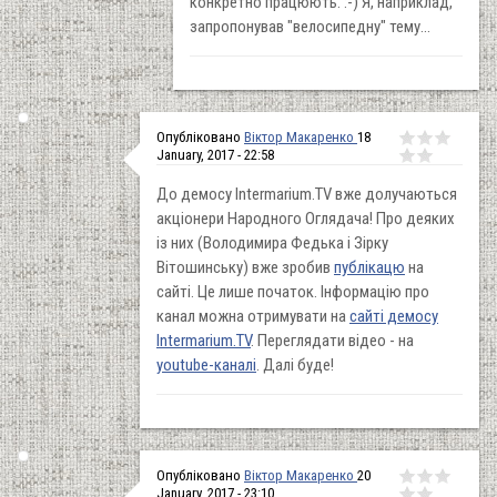
конкретно працюють. :-) Я, наприклад,
запропонував "велосипедну" тему...
Опубліковано
Віктор Макаренко
18
January, 2017 - 22:58
До демосу Intermarium.TV вже долучаються
акціонери Народного Оглядача! Про деяких
із них (Володимира Федька і Зірку
Вітошинську) вже зробив
публікацю
на
сайті. Це лише початок. Інформацію про
канал можна отримувати на
сайті демосу
Intermarium.TV
. Переглядати відео - на
youtube-каналі
. Далі буде!
Опубліковано
Віктор Макаренко
20
January, 2017 - 23:10