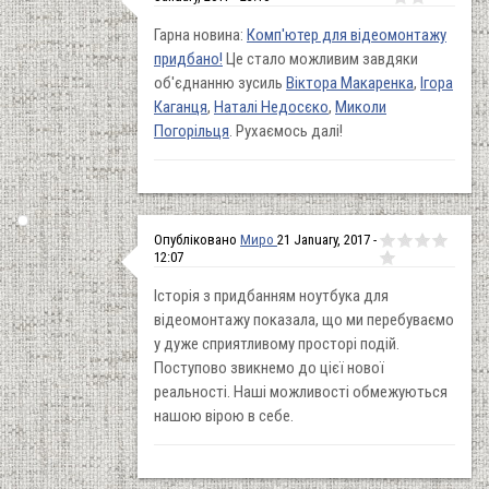
Гарна новина:
Комп'ютер для відеомонтажу
придбано!
Це стало можливим завдяки
об'єднанню зусиль
Віктора Макаренка
,
Ігора
Каганця
,
Наталі Недосєко
,
Миколи
Погорільця
. Рухаємось далі!
Опубліковано
Миро
21 January, 2017 -
12:07
Історія з придбанням ноутбука для
відеомонтажу показала, що ми перебуваємо
у дуже сприятливому просторі подій.
Поступово звикнемо до цієї нової
реальності. Наші можливості обмежуються
нашою вірою в себе.