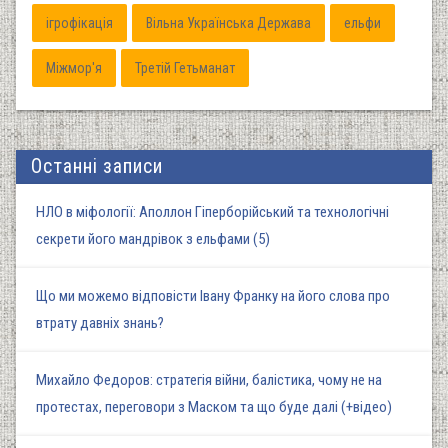
ігрофікація
Вільна Українська Держава
ельфи
Міжмор'я
Третій Гетьманат
Останні записи
НЛО в міфології: Аполлон Гіперборійський та технологічні
секрети його мандрівок з ельфами (5)
Що ми можемо відповісти Івану Франку на його слова про
втрату давніх знань?
Михайло Федоров: стратегія війни, балістика, чому не на
протестах, переговори з Маском та що буде далі (+відео)