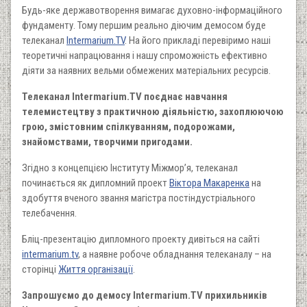
Будь-яке державотворення вимагає духовно-інформаційного
фундаменту. Тому першим реально діючим демосом буде
телеканал
Intermarium.TV
. На його прикладі перевіримо наші
теоретичні напрацювання і нашу спроможність ефективно
діяти за наявних вельми обмежених матеріальних ресурсів.
Телеканал Intermarium.TV поєднає навчання
телемистецтву з практичною діяльністю, захоплюючою
грою, змістовним спілкуванням, подорожами,
знайомствами, творчими пригодами.
Згідно з концепцією Інституту Міжмор’я, телеканал
починається як дипломний проект
Віктора Макаренка
на
здобуття вченого звання магістра постіндустріального
телебачення.
Бліц-презентацію дипломного проекту дивіться на сайті
intermarium.tv
, а наявне робоче обладнання телеканалу – на
сторінці
Життя організації
.
Запрошуємо до демосу Intermarium.TV прихильників