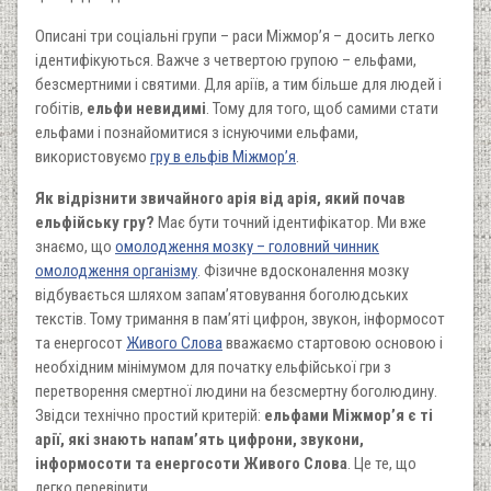
Описані три соціальні групи – раси Міжмор’я – досить легко
ідентифікуються. Важче з четвертою групою – ельфами,
безсмертними і святими. Для аріїв, а тим більше для людей і
гобітів,
ельфи невидимі
. Тому для того, щоб самими стати
ельфами і познайомитися з існуючими ельфами,
використовуємо
гру в ельфів Міжмор’я
.
Як відрізнити звичайного арія від арія, який почав
ельфійську гру?
Має бути точний ідентифікатор. Ми вже
знаємо, що
омолодження мозку – головний чинник
омолодження організму
. Фізичне вдосконалення мозку
відбувається шляхом запам’ятовування боголюдських
текстів. Тому тримання в пам’яті цифрон, звукон, інформосот
та енергосот
Живого Слова
вважаємо стартовою основою і
необхідним мінімумом для початку ельфійської гри з
перетворення смертної людини на безсмертну боголюдину.
Звідси технічно простий критерій:
ельфами Міжмор’я є ті
арії, які знають напам’ять цифрони, звукони,
інформосоти та енергосоти Живого Слова
. Це те, що
легко перевірити.