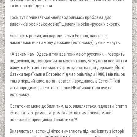
та історії цієї держави.
І ось тут починається «непреодолимая» проблема для
власників російськомовної щелепи і носіїв «русскіх скрєп».
Більшість росіян, які народились в Естонії, навіть не
намагались вчити мову держави (естонську), у якій живуть.
«А зачем нам. Здесь и так все понимают русский», - говорить
подружжя, відповідаючи на моє питання, чому вони все життя
живуть в Естонії і не мають громадянства цієї держави. Його
батьки переїхали в Естонію під час олімпіади 1980, і він пішов
там в перший клас, вона - взагалі народилась в Естонії. Їхні
діти народились в Естонії. І вони НЕ збираються вчити
естонську.
Остаточно мене добили тим, що, виявляється, здавати іспит з
історії для отримання громадянства цим росіянам «не
позволяют принципы». І знаєте які?!
Виявляється, естонці чітко вимагають під час іспиту з історії