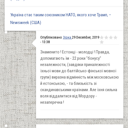
Україна стає таким союзником НАТО, якого хоче Трамп, –
Newsweek (США)
Опубліковано
Зірка
29 December, 2019
- 13:38
Знаменито ! Естонці - молодці ! Правда,
допомагають їм - 22 роки "бонусу"
незалежности, (завдяки приналежності
їхньої мови до балтійсько-фінської мовної
групи) виразна відмінність між московською
й естонською, - та близькість зі
скандинавськими країнами. Але їхня сильна
воля віддалитися від Мордору -
незаперечна !