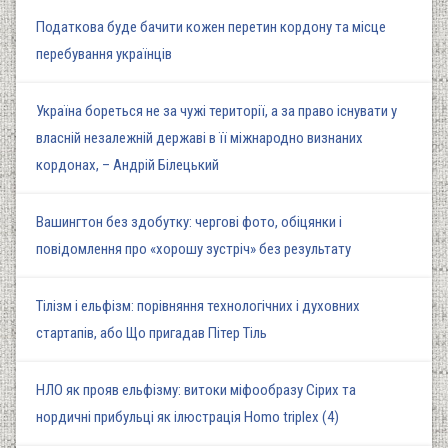
Податкова буде бачити кожен перетин кордону та місце
перебування українців
Україна бореться не за чужі території, а за право існувати у
власній незалежній державі в її міжнародно визнаних
кордонах, – Андрій Білецький
Вашингтон без здобутку: чергові фото, обіцянки і
повідомлення про «хорошу зустріч» без результату
Тілізм і ельфізм: порівняння технологічних і духовних
стартапів, або Що пригадав Пітер Тіль
НЛО як прояв ельфізму: витоки міфообразу Сірих та
нордичні прибульці як ілюстрація Homo triplex (4)