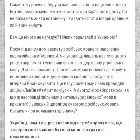
Саме тому росіяни, будучи найчисельнішою нацменшиною в
Естонії, мають менше можливостей для кар’єрного росту, бо
не бажають знати естонську і здавати іспит з історії країни, в
якій вони живуть.
Вам це нічого не нагадує? Ніяких паралелей з Україною?
Росія під виглядом захисту російськомовного населення
ввела війська в Україну. А ми, українці, лишень весною цього
року в парламенті ухвалили закон про державну українську
мову. Досі в парламенті «російськомовні щелепи» не можуть
нормально говорити державною мовою і просувають
інтереси Росії-окупанта. Ще пару років тому Львів проводив
акцію «ЛьвОв гАвАрит по-рускі». А сьогодні розбираємось, за
що ж насправді звільнили вчительку української мови в
приватній львівській школі: за скаргою російськомовних
батьків чи за поламану годівничку?
Українці, нам теж раз і назавжди треба зрозуміти, що
толерантність може бути на межі з втратою
незалежності.