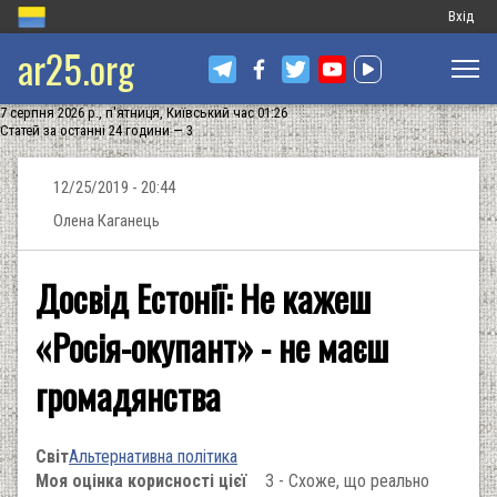
Меню
Вхід
ar25.org
обліков
запису
7 серпня 2026 р., п'ятниця, Київський час 01:26
користу
Статей за останні 24 години — 3
12/25/2019 - 20:44
Олена Каганець
Досвід Естонії: Не кажеш
«Росія-окупант» - не маєш
громадянства
Світ
Альтернативна політика
Моя оцінка корисності цієї
3 - Схоже, що реально