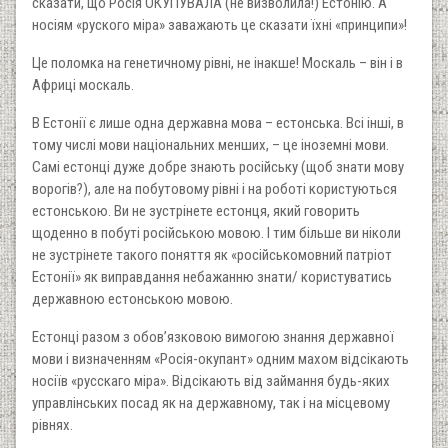
сказати, що Росія ОКУПУВАЛА (не визволила!) Естонію. А
носіям «руского міра» заважають це сказати їхні «принципи»!
Це поломка на генетичному рівні, не інакше! Москаль – він і в
Африці москаль.
В Естонії є лише одна державна мова – естонська. Всі інші, в
тому числі мови національних менших, – це іноземні мови.
Самі естонці дуже добре знають російську (щоб знати мову
ворогів?), але на побутовому рівні і на роботі користуються
естонською. Ви не зустрінете естонця, який говорить
щоденно в побуті російською мовою. І тим більше ви ніколи
не зустрінете такого поняття як «російськомовний патріот
Естонії» як виправдання небажанню знати/ користуватись
державною естонською мовою.
Естонці разом з обов’язковою вимогою знання державної
мови і визначенням «Росія-окупант» одним махом відсікають
носіїв «русскаго міра». Відсікають від займання будь-яких
управлінських посад як на державному, так і на місцевому
рівнях.