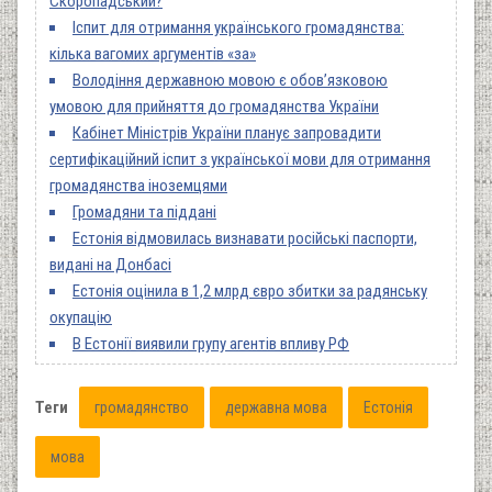
Скоропадський?
Іспит для отримання українського громадянства:
кілька вагомих аргументів «за»
Володіння державною мовою є обов’язковою
умовою для прийняття до громадянства України
Кабінет Міністрів України планує запровадити
сертифікаційний іспит з української мови для отримання
громадянства іноземцями
Громадяни та піддані
Естонія відмовилась визнавати російські паспорти,
видані на Донбасі
Естонія оцінила в 1,2 млрд євро збитки за радянську
окупацію
В Естонії виявили групу агентів впливу РФ
Теги
громадянство
державна мова
Естонія
мова