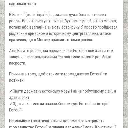
настільки чітко.
В Естонії (як і в Україні) проживає дуже багато етнічних
росіян. Вони користуються в побуті лише російською мовою,
погано або взагалі не знають естонську. Я просто пройшовся
різдвяним ярмарком в історичному центрі Таллінна, а таке
враження, що в Москву приїхав - стільки росіян.
Але! Багато росіян, які народились в Естонії і все життя там
живуть, - не є громадянами Естонії і мають лише російські
паспорти.
Причина в тому, щоб отримати громадянство Естонії ти
повинен:
✔Знати державну естонську мову! І не на побутовому рівні, а
здати іспит.
✔Здати екзамен на знання Конституції Естонії та історії
Естонії.
Не мільйони і політичні впливи допомагають отримати
громадянство Естонії, а знання державної мови, Конституції