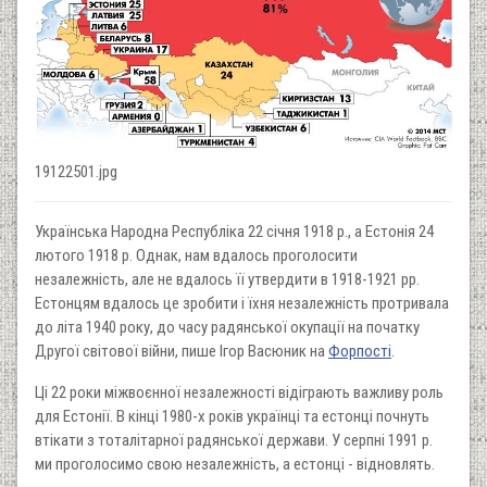
19122501.jpg
Українська Народна Республіка 22 січня 1918 р., а Естонія 24
лютого 1918 р. Однак, нам вдалось проголосити
незалежність, але не вдалось її утвердити в 1918-1921 рр.
Естонцям вдалось це зробити і їхня незалежність протривала
до літа 1940 року, до часу радянської окупації на початку
Другої світової війни, пише Ігор Васюник на
Форпості
.
Ці 22 роки міжвоєнної незалежності відіграють важливу роль
для Естонії. В кінці 1980-х років українці та естонці почнуть
втікати з тоталітарної радянської держави. У серпні 1991 р.
ми проголосимо свою незалежність, а естонці - відновлять.