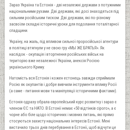
Зараз Україна та Естонія - дві незалежні держави з потужними
національними рухами. Дві держави, які досі знаходяться під
сильним російським тиском. Дві держави, які по-різному
засвоїли складні історичні уроки для подолання тоталітарної
спадщини.
Україну, на жаль, під впливом сильної проросійської агентури
в політиці втягнули у не свою гру «МЫ ЖЕ БРАТЬЯ». Як
наслідок - окупація і вторгнення російських військ на
територію вже незалежної України, анексія Росією
українського Криму.
Натомість вся Естонія і кожен естонець завжди сприймали
Росію як окупантів і добре вивчили інструменти впливу Росії
(а саме - питання мови та маніпуляції історичними фактами).
Естонія одразу обрала європейський курс розвитку і зараз є
членом ЄС та НАТО. В Естонії немає «50 відтінків сірого», а є
чорне або біле щодо історичних і мовних питань, які прямо
стосуються захисту національних інтересів Естонії. Мені
вистачило трьох днів перебування в Естонії, щоб відчути це