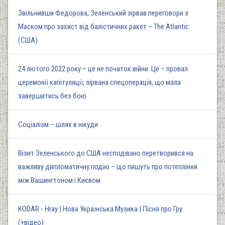
Звільнивши Федорова, Зеленський зірвав переговори з
Маском про захист від балістичних ракет – The Atlantic
(США)
24 лютого 2022 року – це не початок війни. Це – провал
церемонії капітуляції, зірвана спецоперація, що мала
завершитись без бою
Соціалізм – шлях в нікуди
Візит Зеленського до США несподівано перетворився на
важливу дипломатичну подію – що пишуть про потепління
між Вашингтоном і Києвом
KODAR - Hray | Нова Українська Музика | Пісня про Гру
(+відео)