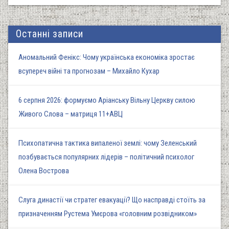
Останні записи
Аномальний Фенікс: Чому українська економіка зростає
всупереч війні та прогнозам – Михайло Кухар
6 серпня 2026: формуємо Аріанську Вільну Церкву силою
Живого Слова – матриця 11+АВЦ
Психопатична тактика випаленої землі: чому Зеленський
позбувається популярних лідерів – політичний психолог
Олена Вострова
Слуга династії чи стратег евакуації? Що насправді стоїть за
призначенням Рустема Умєрова «головним розвідником»