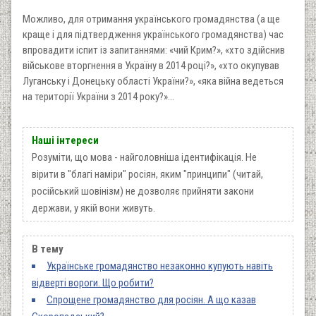
Можливо, для отримання українського громадянства (а ще
краще і для підтвердження українського громадянства) час
впровадити іспит із запитаннями: «чий Крим?», «хто здійснив
військове вторгнення в Україну в 2014 році?», «хто окупував
Луганську і Донецьку області України?», «яка війна ведеться
на території України з 2014 року?»...
Наші інтереси
Розуміти, що мова - найголовніша ідентифікація. Не
вірити в "благі наміри" росіян, яким "принципи" (читай,
російський шовінізм) не дозволяє прийняти закони
держави, у якій вони живуть.
В тему
Українське громадянство незаконно купують навіть
відверті вороги. Що робити?
Cпрощене громадянство для росіян. А що казав