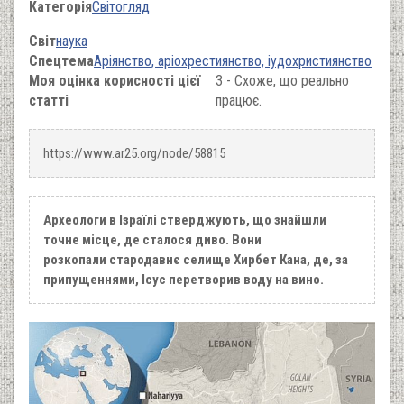
Категорія
Світогляд
Світ
наука
Спецтема
Аріянство, аріохрестиянство, іудохристиянство
Моя оцінка корисності цієї
3 - Схоже, що реально
статті
працює.
https://www.ar25.org/node/58815
Археологи в Ізраїлі стверджують, що знайшли
точне місце, де сталося диво. Вони
розкопали стародавнє селище Хирбет Кана, де, за
припущеннями, Ісус перетворив воду на вино.