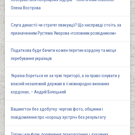
Олена Вострова
Слуга династії чи стратег евакуації? Що насправді стоїть за
призначенням Рустема Умєрова «головним розвідником»
Податкова буде бачити кожен перетин кордону та місце
перебування українців
Україна бореться не за чужі території, а за право існувати у
власній незалежній державі в її міжнародно визнаних
кордонах, – Андрій Білецький
Вашингтон без здобутку: чергові фото, обіцянки і
повідомлення про «хорошу зустріч» без результату
Тілізм і ельфізм: порівняння технологічних і духовних