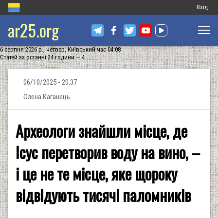
Меню
Вхід
ar25.org
обліков
запису
6 серпня 2026 р., четвер, Київський час 04:08
користу
Статей за останні 24 години — 4
06/10/2025 - 20:37
Олена Каганець
Археологи знайшли місце, де
Ісус перетворив воду на вино, –
і це не те місце, яке щороку
відвідують тисячі паломників