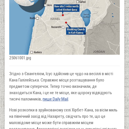
25061001.jpg
Згідно з Євангелієм, Ісус здійснив це чудо на весіллі в місті
Кана Галілейська. Справжнє місце розташування було
предметом суперечок. Тепер точно визначили, де
знаходиться Кана, і це не те місце, яке щороку відвідують
тисячі паломників,
пише Daily Mail
.
Нові розкопки в зруйнованому селі Хірбет-Кана, за вісім миль
на північний захід від Назарету, свідчать про те, що це
маловідоме місце може бути справжнім місцем