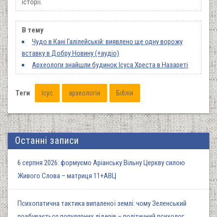
історії.
В тему
Чудо в Кані Галілейській: виявлено ще одну ворожу
вставку в Добру Новину (+аудіо)
Археологи знайшли будинок Ісуса Хреста в Назареті
Теги
Ісус
археологія
Біблія
Останні записи
6 серпня 2026: формуємо Аріанську Вільну Церкву силою
Живого Слова – матриця 11+АВЦ
Психопатична тактика випаленої землі: чому Зеленський
позбувається популярних лідерів – політичний психолог