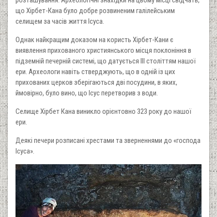
розташування. Археологічні знахідки на цьому місці свідчать,
що Хірбет-Кана було добре розвиненим галілейським
селищем за часів життя Ісуса.
Однак найкращим доказом на користь Хірбет-Кани є
виявлення прихованого християнського місця поклоніння в
підземній печерній системі, що датується III століттям нашої
ери. Археологи навіть стверджують, що в одній із цих
прихованих церков зберігаються дві посудини, в яких,
ймовірно, було вино, що Ісус перетворив з води.
Селище Хірбет Кана виникло орієнтовно 323 року до нашої
ери.
Деякі печери розписані хрестами та зверненнями до «господа
Ісуса».