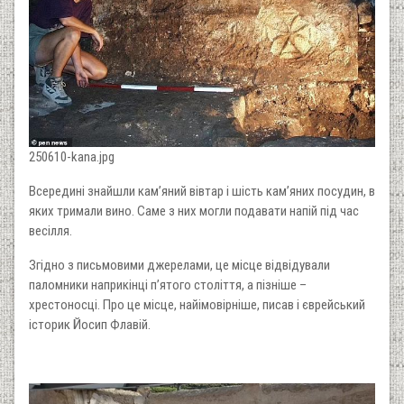
250610-kana.jpg
Всередині знайшли кам’яний вівтар і шість кам’яних посудин, в
яких тримали вино. Саме з них могли подавати напій під час
весілля.
Згідно з письмовими джерелами, це місце відвідували
паломники наприкінці п’ятого століття, а пізніше –
хрестоносці. Про це місце, найімовірніше, писав і єврейський
історик Йосип Флавій.