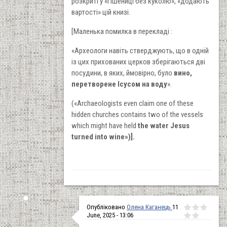
розкриті у «Пшениці без куколю», «додають
вартості» цій книзі.
[Маленька помилка в перекладі :
«Археологи навіть стверджують, що в одній
із цих прихованих церков зберігаються дві
посудини, в яких, ймовірно, було
вино,
перетворене Ісусом на воду
».
(«Archaeologists even claim one of these
hidden churches contains two of the vessels
which might have held
the water Jesus
turned into wine»)].
Опубліковано
Олена Каганець
11
June, 2025 - 13:06