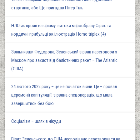
стартапів, або Що пригадав Пітер Тіль
НЛО як прояв ельфізму: витоки міфообразу Сірих та
нордичні прибульці як ілюстрація Homo triplex (4)
Звільнивши Федорова, Зеленський зірвав переговори з
Маском про захист від балістичних ракет – The Atlantic
(США)
24 лютого 2022 року – це не початок війни. Це – провал
церемонії капітуляції, зірвана спецоперація, що мала
завершитись без бою
Соціалізм – шлях в нікуди
Візит Зеленського до США несподівано перетворився на