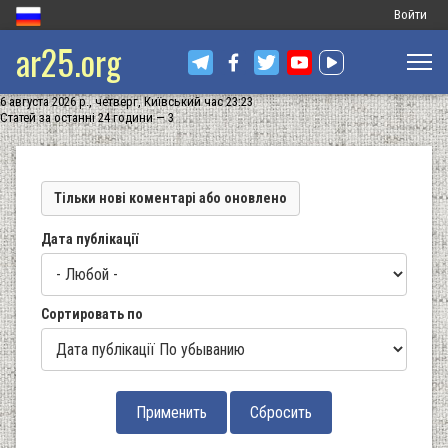
Меню
Войти
ar25.org
обліковог
запису
6 августа 2026 р., четверг, Київський час 23:23
користува
Статей за останні 24 години — 3
Тільки нові коментарі або оновлено
Дата публікації
Сортировать по