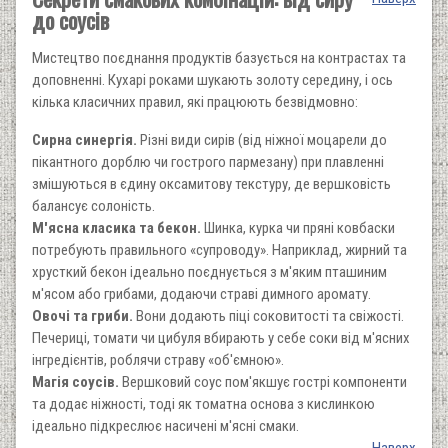
до соусів
Мистецтво поєднання продуктів базується на контрастах та
доповненні. Кухарі роками шукають золоту середину, і ось
кілька класичних правил, які працюють безвідмовно:
Сирна синергія.
Різні види сирів (від ніжної моцарели до
пікантного дорблю чи гострого пармезану) при плавленні
змішуються в єдину оксамитову текстуру, де вершковість
балансує солоність.
М'ясна класика та бекон.
Шинка, курка чи пряні ковбаски
потребують правильного «супроводу». Наприклад, жирний та
хрусткий бекон ідеально поєднується з м'яким пташиним
м'ясом або грибами, додаючи страві димного аромату.
Овочі та гриби.
Вони додають піці соковитості та свіжості.
Печериці, томати чи цибуля вбирають у себе соки від м'ясних
інгредієнтів, роблячи страву «об'ємною».
Магія соусів.
Вершковий соус пом'якшує гострі компоненти
та додає ніжності, тоді як томатна основа з кислинкою
ідеально підкреслює насичені м'ясні смаки.
Наверх