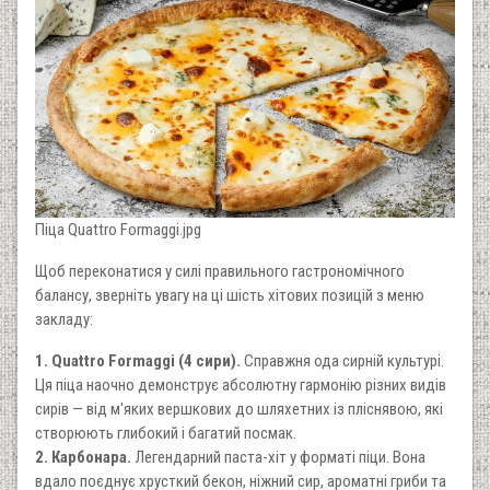
Піца Quattro Formaggi.jpg
Щоб переконатися у силі правильного гастрономічного
балансу, зверніть увагу на ці шість хітових позицій з меню
закладу:
1. Quattro Formaggi (4 сири).
Справжня ода сирній культурі.
Ця піца наочно демонструє абсолютну гармонію різних видів
сирів — від м'яких вершкових до шляхетних із пліснявою, які
створюють глибокий і багатий посмак.
2. Карбонара.
Легендарний паста-хіт у форматі піци. Вона
вдало поєднує хрусткий бекон, ніжний сир, ароматні гриби та