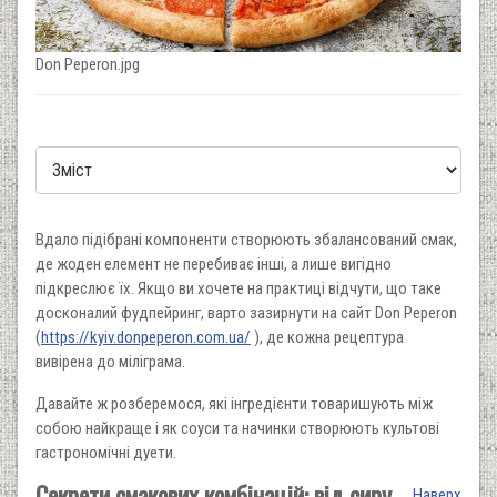
Don Peperon.jpg
Вдало підібрані компоненти створюють збалансований смак,
де жоден елемент не перебиває інші, а лише вигідно
підкреслює їх. Якщо ви хочете на практиці відчути, що таке
досконалий фудпейринг, варто зазирнути на сайт Don Peperon
(
https://kyiv.donpeperon.com.ua/
), де кожна рецептура
вивірена до міліграма.
Давайте ж розберемося, які інгредієнти товаришують між
собою найкраще і як соуси та начинки створюють культові
гастрономічні дуети.
Секрети смакових комбінацій: від сиру
Наверх