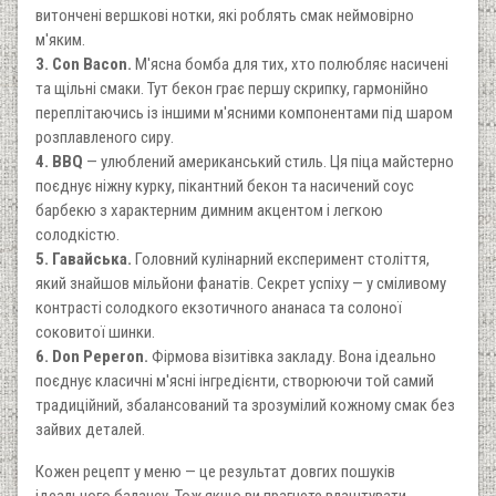
витончені вершкові нотки, які роблять смак неймовірно
м'яким.
3. Con Bacon.
М'ясна бомба для тих, хто полюбляє насичені
та щільні смаки. Тут бекон грає першу скрипку, гармонійно
переплітаючись із іншими м'ясними компонентами під шаром
розплавленого сиру.
4. BBQ
— улюблений американський стиль. Ця піца майстерно
поєднує ніжну курку, пікантний бекон та насичений соус
барбекю з характерним димним акцентом і легкою
солодкістю.
5. Гавайська.
Головний кулінарний експеримент століття,
який знайшов мільйони фанатів. Секрет успіху — у сміливому
контрасті солодкого екзотичного ананаса та солоної
соковитої шинки.
6. Don Peperon.
Фірмова візитівка закладу. Вона ідеально
поєднує класичні м'ясні інгредієнти, створюючи той самий
традиційний, збалансований та зрозумілий кожному смак без
зайвих деталей.
Кожен рецепт у меню — це результат довгих пошуків
ідеального балансу. Тож якщо ви прагнете влаштувати