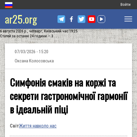
Меню
Войти
ar25.org
обліковог
запису
6 августа 2026 р., четверг, Київський час 19:25
користува
Статей за останні 24 години — 3
07/03/2026 - 15:20
Оксана Колосовська
Симфонія смаків на коржі та
секрети гастрономічної гармонії
в ідеальній піці
Світ
Життя навколо нас