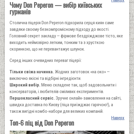
Чому Don Peperon — вибір київських
гурманів
Столична піцерія Don Peperon підкорила серця киян саме
завдяки своєму безкомпромісному підходу до якості.
Головний секрет закладу — фірмове бездріжджове тісто, яке
виходить неймовірно легким, тонким та з хрусткою
скоринкою, що не перевантажує шлунок.
Серед інших очевидних переваг піцерії:
Тільки свіжа начинка.
Жодних заготовок «на око» —
виключно якісні та відбірні інгредієнти.
Широкий вибір.
Меню складене так, щоб задовольнити і
консерваторів, і любителів сміливих експериментів.
Першокласний сервіс.
Зручне онлайн-замовлення на сайті,
швидка доставка по Києву (піца приїжджає гарячою!), а
також вигідні комбо-набори для великих компаній.
Наверх
Топ-6 піц від Don Peperon