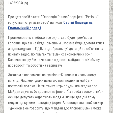
14022304r.jpg
Про це у своїй статті
"
Опозиція "пиляє" портфелі. "Регіони"
готуються отримати своє" написав
Сергій Лямець на
Економічній правді
.
Промисловцям глибоко все одно, хто буде прем'єром.
Головне, що він не буде "сімейним". Можна буде домовлятися
з відшкодування ПДВ, щодо "розпилу" дотацій та об'єктів на
приватизацію, по пільгах та "вільних економічних зон".
Класика жанру. Чи ви чекаєте від пост-майданного Кабміну
прозорості та роботи на зарплату?
Загалом в парламенті панує візантійщина в її класичному
вигляді. Численні ділки намагаються поділити майбутні
портфелі і потоки. На тлі таких інтриг будь-яка згадка про
Майдан звучить бездомно і пафосно. "Їх треба заспокоїти", -
ось що депутати адресують людям, які ще два дні тому
гинули під кулями нелюдів у формі. А новопризначений спікер
Турчинов вже говорить, що Майдан досяг своїх цілей і може