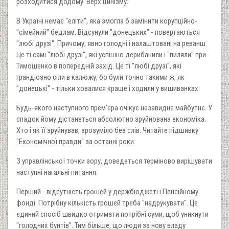
розходитися додому. Верх цинізму.
В Україні немає "еліти", яка змогла б замінити корупційно-
"сімейний" бедлам. Відсунули "донецьких" - повертаються
"любі друзі". Причому, явно голодні і налаштовані на реванш.
Це ті самі "любі друзі", які успішно дерибанили і "пиляли" при
Тимошенко в попередній захід. Це ті "любі друзі", які
грандіозно сіли в калюжу, бо були точно такими ж, як
"донецькі" - тільки ховалися краще і ходили у вишиванках.
Будь-якого наступного прем'єра очікує незавидне майбутнє. У
спадок йому дістанеться абсолютно зруйнована економіка.
Хто і як її зруйнував, зрозуміло без слів. Читайте підшивку
"Економічної правди" за останні роки.
З управлінської точки зору, доведеться терміново вирішувати
наступні нагальні питання.
Перший - відсутність грошей у держбюджеті і Пенсійному
фонді. Потрібну кількість грошей треба "надрукувати". Це
єдиний спосіб швидко отримати потрібні суми, щоб уникнути
"голодних бунтів". Тим більше, що люди за нову владу