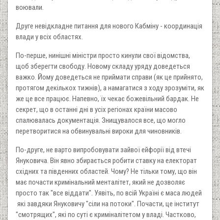
воювали.
Друге невідкладне питання для нового Кабміну - координація
влади у всіх областях.
По-перше, нинішні міністри просто кинули свої відомства,
щоб зберегти свободу. Новому складу уряду доведеться
важко. Йому доведеться не приймати справи (як це прийнято,
протягом декількох тижнів), а намагатися з ходу зрозуміти, як
же це все працює. Напевно, їх чекає божевільний бардак. Не
секрет, що в останні дні в усіх регіонах країни масово
спалювалась документація. Знищувалося все, що могло
перетворитися на обвинувальні вироки для чиновників.
По-друге, не варто випробовувати зайвої ейфорії від втечі
Януковича. Він явно збирається робити ставку на електорат
східних та південних областей. Чому? Не тільки тому, що він
має почасти кримінальний менталітет, який не дозволяє
просто так "все віддати". Уявіть, по всій Україні є маса людей
які завдяки Януковичу "сіли на потоки". Почасти, це інститут
"смотрящих", які по суті є криміналітетом у владі. Частково,