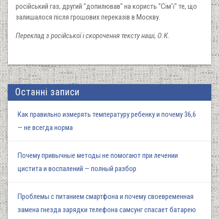
російський газ, другий "допилював" на користь "Сім'ї" те, що
залишалося після грошових переказів в Москву.
Переклад з російської і скорочення тексту наші, О.К.
Останні записи
Как правильно измерять температуру ребенку и почему 36,6
— не всегда норма
Почему привычные методы не помогают при лечении
цистита и воспалений — полный разбор
Проблемы с питанием смартфона и почему своевременная
замена гнезда зарядки телефона самсунг спасает батарею