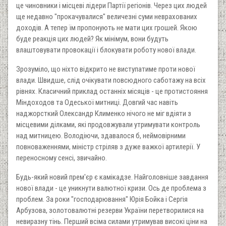
це чиновники і місцеві лідери Партії регіонів. Через цих людей
ще недавно "прокачувалися" величезні суми неврахованих
доходів. А тепер їм пропонують не мати цих грошей. Якою
буде реакція цих людей? Як мінімум, вони будуть
влаштовувати провокації і блокувати роботу нової влади.
Зрозуміло, що ніхто відкрито не виступатиме проти нової
влади. Швидше, слід очікувати повсюдного саботажу на всіх
рівнях. Класичний приклад останніх місяців - це протистояння
Міндоходов та Одеської митниці. Довгий час навіть
наджорсткий Олександр Клименко нічого не міг вдіяти з
місцевими ділками, які продовжували утримувати контроль
над митницею. Володіючи, здавалося б, неймовірними
повноваженнями, міністр стріляв з дуже важкої артилерії. У
переносному сенсі, звичайно.
Будь-який новий прем'єр є камікадзе. Найголовніше завдання
нової влади - це уникнути валютної кризи. Ось де проблема з
проблем. За роки "господарювання" Юрія Бойка і Сергія
Арбузова, золотовалютні резерви України перетворилися на
невиразну тінь. Перший всіма силами утримував високі ціни на