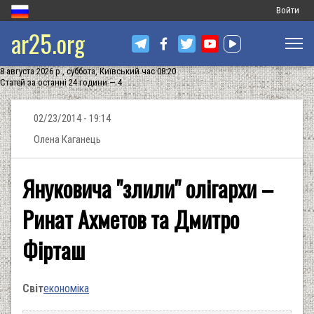
Меню
Войти
ar25.org
обліковог
запису
8 августа 2026 р., суббота, Київський час 08:20
користува
Статей за останні 24 години — 4
02/23/2014 - 19:14
Олена Каганець
Януковича "злили" олігархи –
Ринат Ахметов та Дмитро
Фірташ
Світ
економіка