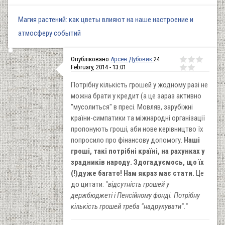
Магия растений: как цветы влияют на наше настроение и
атмосферу событий
Опубліковано
Арсен Дубовик
24
February, 2014 - 13:01
Потрібну кількість грошей у жодному разі не
можна брати у кредит (а це зараз активно
"мусолиться" в пресі. Мовляв, зарубіжні
країни-симпатики та міжнародні організації
пропонують гроші, аби нове керівництво їх
попросило про фінансову допомогу.
Наші
гроші, такі потрібні країні, на рахунках у
зрадників народу. Здогадуємось, що їх
(!)дуже багато! Нам якраз має стати.
Це
до цитати:
"відсутність грошей у
держбюджеті і Пенсійному фонді. Потрібну
кількість грошей треба "надрукувати"."