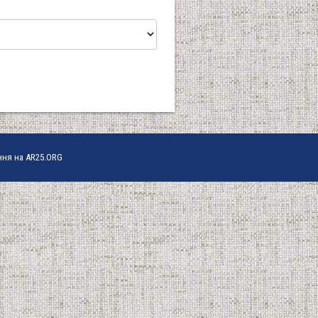
ння на AR25.ORG