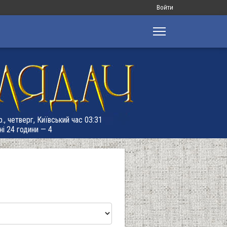
Меню
Войти
облікового
запису
користувача
р., четверг, Київський час 03:31
ні 24 години — 4