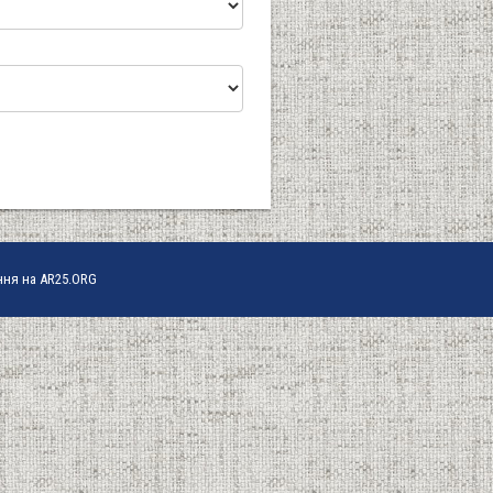
ння на AR25.ORG