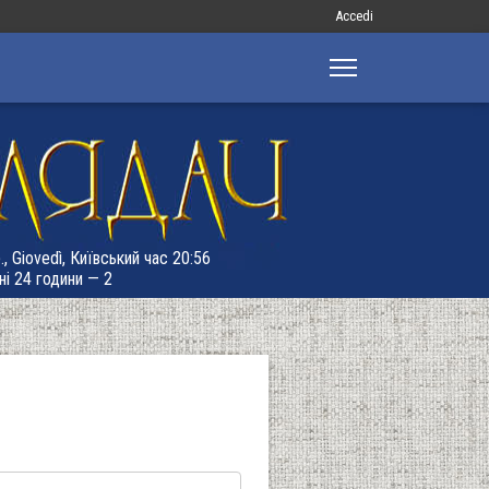
Меню
Accedi
облікового
запису
користувача
, Giovedì, Київський час 20:56
ні 24 години — 2