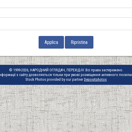
© 1999-2026, НАРОДНИЙ ОГЛЯДАЧ, ПЕРЕХІД-IV. Всі права застережено.
нформації з сайту дозволяється тільки при умові розміщення активного посила
Stock Photos provided by our partner
Depositphotos