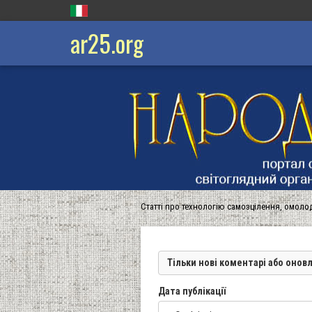
ar25.org
Статті про технологію самозцілення, омоло
Тільки нові коментарі або онов
Дата публікації