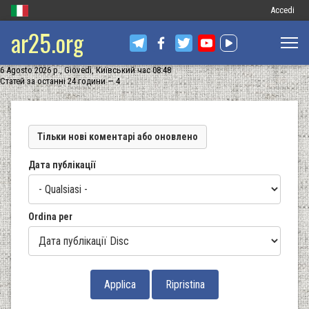
Меню
Accedi
ar25.org
обліковог
запису
6 Agosto 2026 р., Giovedì, Київський час 08:48
користува
Статей за останні 24 години — 4
Тільки нові коментарі або оновлено
Дата публікації
Ordina per