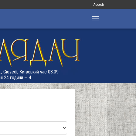
Меню
Accedi
облікового
запису
користувача
, Giovedì, Київський час 03:09
ні 24 години — 4