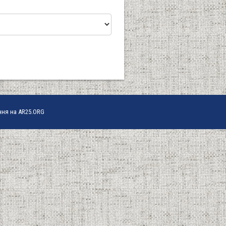
ння на AR25.ORG