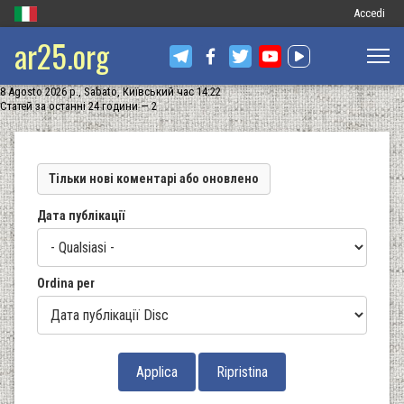
Меню
Accedi
ar25.org
обліковог
запису
8 Agosto 2026 р., Sabato, Київський час 14:22
користува
Статей за останні 24 години — 2
Тільки нові коментарі або оновлено
Дата публікації
Ordina per