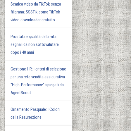
Scarica video da TikTok senza
filigrana: SSSTik come TikTok
video downloader gratuito
Prostata e qualità della vita:
segnali da non sottovalutare
dopo i 40 anni
Gestione HR: i criteri di selezione
per una rete vendita assicurativa
"High-Performance" spiegati da
AgentScout
Ornamento Pasquale: I Colori
della Resurrezione