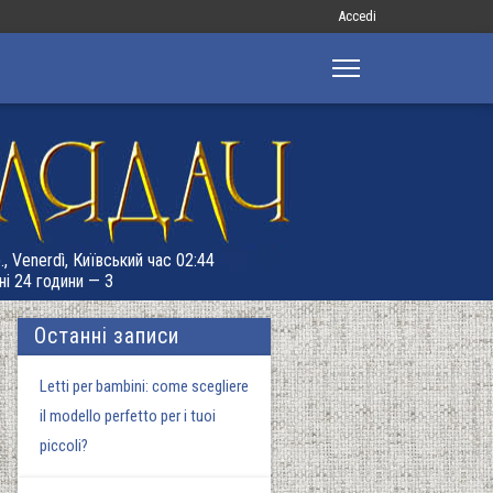
Меню
Accedi
облікового
запису
користувача
, Venerdì, Київський час 02:44
ні 24 години — 3
Останні записи
Letti per bambini: come scegliere
il modello perfetto per i tuoi
piccoli?