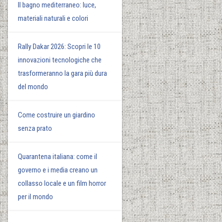
Il bagno mediterraneo: luce,
materiali naturali e colori
Rally Dakar 2026: Scopri le 10
innovazioni tecnologiche che
trasformeranno la gara più dura
del mondo
Come costruire un giardino
senza prato
Quarantena italiana: come il
governo e i media creano un
collasso locale e un film horror
per il mondo