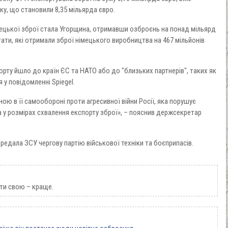
у, що становили 8,35 мільярда євро.
ецької зброї стала Угорщина, отримавши озброєнь на понад мільярд
тати, які отримали зброї німецького виробництва на 467 мільйонів
рту йшло до країн ЄС та НАТО або до "близьких партнерів", таких як
 у повідомленні Spiegel.
ою в її самообороні проти агресивної війни Росії, яка порушує
 у розмірах схвалення експорту зброї», – пояснив держсекретар
редала ЗСУ чергову партію військової техніки та боєприпасів.
ти свою – краще.