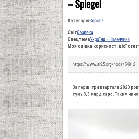
– Spiegel
Категорія
Європа
Світ
безпека
Спецтема
Україна - Німеччина
Моя оцінка корисності цієї стат
https://www.ar25.org/node/54812
За перші три квартали 2023 рок
суму 3,3 млрд євро. Таким чино