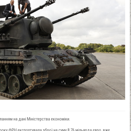
ланням на дані Міністерства економіки.
року ФРН експортувала зброї на суму 8,76 мільярда євро, вже