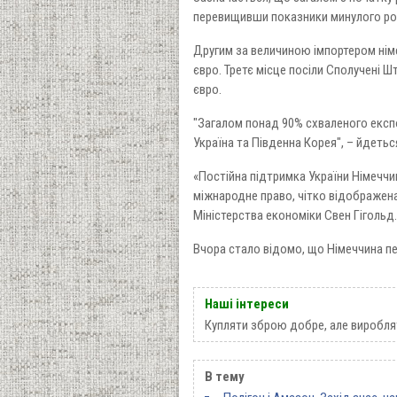
перевищивши показники минулого рок
Другим за величиною імпортером нім
євро. Третє місце посіли Сполучені Ш
євро.
"Загалом понад 90% схваленого експо
Україна та Південна Корея", – йдеться
«Постійна підтримка України Німеччин
міжнародне право, чітко відображена
Міністерства економіки Свен Гігольд.
Вчора стало відомо, що Німеччина пе
Наші інтереси
Купляти зброю добре, але виробля
В тему