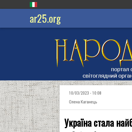
ar25.org
10/03/2023 - 10:08
Олена Каганець
Україна стала най