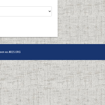
ння на AR25.ORG