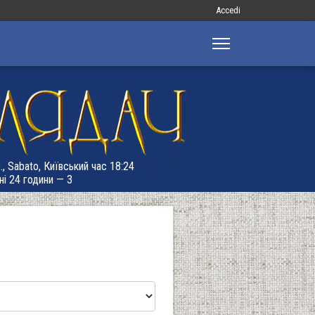
Меню
Accedi
облікового
запису
користувача
., Sabato, Київський час 18:24
ні 24 години — 3