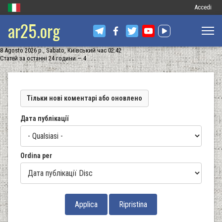
Меню
Accedi
ar25.org
обліковог
запису
8 Agosto 2026 р., Sabato, Київський час 02:42
користува
Статей за останні 24 години — 4
Тільки нові коментарі або оновлено
Дата публікації
Ordina per