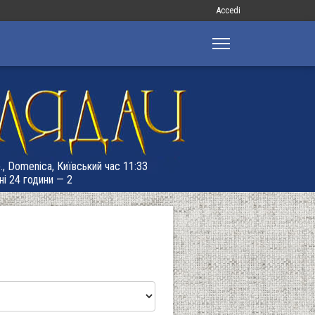
Меню
Accedi
облікового
запису
користувача
., Domenica, Київський час 11:33
ні 24 години — 2