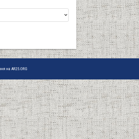
ння на AR25.ORG