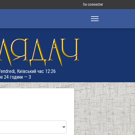
Меню
Se connecter
облікового
запису
користувача
Vendredi, Київський час 12:26
ні 24 години — 3