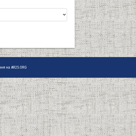
ння на AR25.ORG