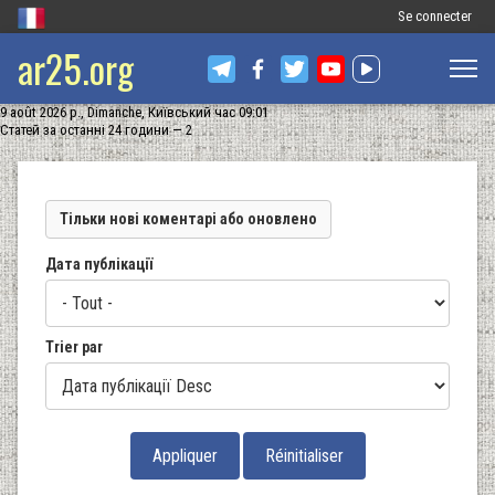
Меню
Se connecter
ar25.org
облікового
запису
9 août 2026 р., Dimanche, Київський час 09:01
користувача
Статей за останні 24 години — 2
Тільки нові коментарі або оновлено
Дата публікації
Trier par