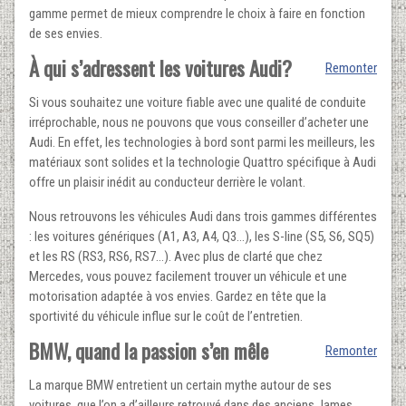
gamme permet de mieux comprendre le choix à faire en fonction
de ses envies.
À qui s’adressent les voitures Audi?
Remonter
Si vous souhaitez une voiture fiable avec une qualité de conduite
irréprochable, nous ne pouvons que vous conseiller d’acheter une
Audi. En effet, les technologies à bord sont parmi les meilleurs, les
matériaux sont solides et la technologie Quattro spécifique à Audi
offre un plaisir inédit au conducteur derrière le volant.
Nous retrouvons les véhicules Audi dans trois gammes différentes
: les voitures génériques (A1, A3, A4, Q3…), les S-line (S5, S6, SQ5)
et les RS (RS3, RS6, RS7…). Avec plus de clarté que chez
Mercedes, vous pouvez facilement trouver un véhicule et une
motorisation adaptée à vos envies. Gardez en tête que la
sportivité du véhicule influe sur le coût de l’entretien.
BMW, quand la passion s’en mêle
Remonter
La marque BMW entretient un certain mythe autour de ses
voitures, que l’on a d’ailleurs retrouvé dans des anciens James