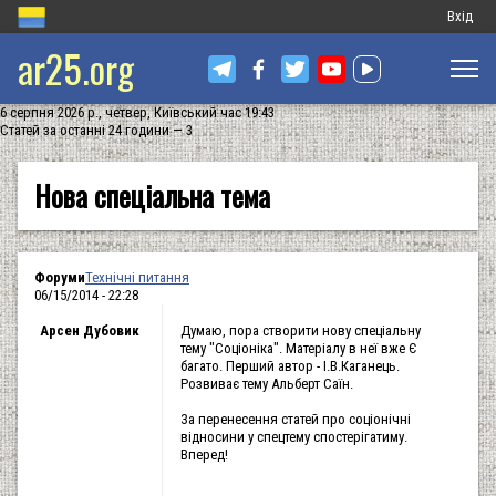
Меню
Вхід
ar25.org
обліков
запису
6 серпня 2026 р., четвер, Київський час 19:43
користу
Статей за останні 24 години — 3
Нова спеціальна тема
Форуми
Технічні питання
06/15/2014 - 22:28
Арсен Дубовик
Думаю, пора створити нову спеціальну
тему "Соціоніка". Матеріалу в неї вже Є
багато. Перший автор - І.В.Каганець.
Розвиває тему Альберт Саїн.
За перенесення статей про соціонічні
відносини у спецтему спостерігатиму.
Вперед!