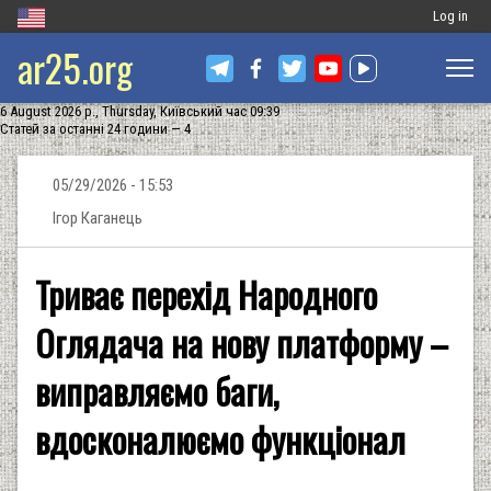
Меню
Log in
ar25.org
обліковог
запису
6 August 2026 р., Thursday, Київський час 09:39
користува
Статей за останні 24 години — 4
05/29/2026 - 15:53
Ігор Каганець
Триває перехід Народного
Оглядача на нову платформу –
виправляємо баги,
вдосконалюємо функціонал