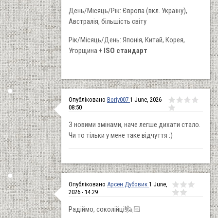
День/Місяць/Рік: Європа (вкл. Україну),
Австралія, більшість світу
Рік/Місяць/День: Японія, Китай, Корея,
Угорщина +
ISO стандарт
Опубліковано
Boriy007
1 June, 2026 -
08:50
З новими змінами, наче легше дихати стало.
Чи то тільки у мене таке відчуття :)
Опубліковано
Арсен Дубовик
1 June,
2026 - 14:29
Радіймо, соколійці!🙋🏻