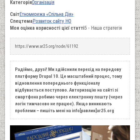
Категорія
Організація
Світ
Етномережа «Спільна Дія»
Спецтема
Розвиток сайту НО
Моя оцінка корисності цієї статті
5 - Наша стратегія
https://www.ar25.org/node/61192
Радіймо, друзі! Ми здійснили перехід на передову
платформу Drupal 10. Це масштабний процес, тому
відновлення попереднього функціоналу
відбувається поступово. Авторизацію на сайті зі
смартфона робимо через електронну пошту (через
логін тимчасово не працює). Якщо виникають
проблеми – пишіть мені на info[равлик]ar25.org