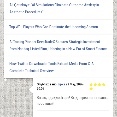
Ali Çetinkaya: "AI Simulations Eliminate Outcome Anxiety in
Aesthetic Procedures"
Top WPL Players Who Can Dominate the Upcoming Season
AI Trading Pioneer DeepTradeX Secures Strategic Investment
from Nasdaq-Listed Firm, Ushering in a New Era of Smart Finance
How Twitter Downloader Tools Extract Media From X: A
Complete Technical Overview
Опубліковано
Зірка
29 May, 2026 -
20:56
Вітаю, і дякую, Ігоре! Вхід через логінг навіть
простіший!