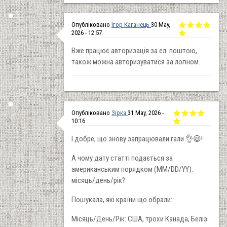
Опубліковано
Ігор Каганець
30 May,
2026 - 12:57
Вже працює авторизація за ел. поштою,
також можна авторизуватися за логіном.
Опубліковано
Зірка
31 May, 2026 -
10:16
І добре, що знову запрацювали гали 👌😃!
А чому дату статті подається за
американським порядком (MM/DD/YY):
місяць/день/рік?
Пошукала, які країни що обрали:
Місяць/День/Рік: США, трохи Канада, Беліз