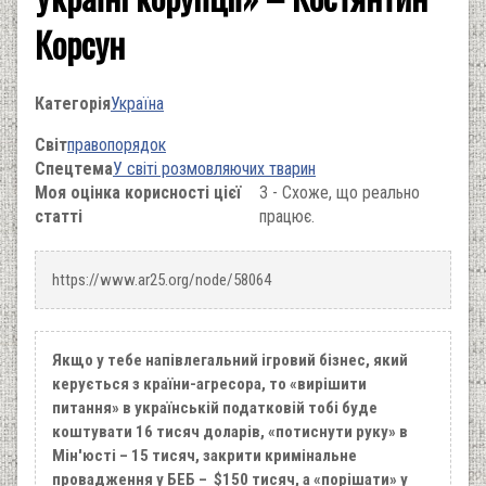
Корсун
Категорія
Україна
Світ
правопорядок
Спецтема
У світі розмовляючих тварин
Моя оцінка корисності цієї
3 - Схоже, що реально
статті
працює.
https://www.ar25.org/node/58064
Якщо у тебе напівлегальний ігровий бізнес, який
керується з країни-агресора, то «вирішити
питання» в українській податковій тобі буде
коштувати 16 тисяч доларів, «потиснути руку» в
Мін'юсті – 15 тисяч, закрити кримінальне
провадження у БЕБ – $150 тисяч, а «порішати» у