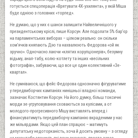
готується спецоперація «Врятувати 4Х-ухилянта», у якій Міша
буде однією з головних «торпед».
Не думаю, що у них є шанси залишити Найвеличнішого у
президентському кріслі, пише Корсун. Але подолати 5% бар’єр
на парламентських виборах – цілком реально: он скільки
хом’ячків княпають Дію та нахвалюють Федорова «ой як
зручно». Одночасно лаючи «клятих корупціонерів», безумну
відьму, анал-табу, колю-котлету та інших «весільних
фотографів», забуваючи, що все це один колективний «Зе-
квартал».
Не сумніваюся, що фейс Федорова однозначно фігуруватиме
у передвиборчих кампаніях нинішньої владної команди,
зазначає Костянтин Корсун. На його думку, більш токсичні
морди зе-угруповування сховаються за кулісами, а от
молодого-прогресивного Мішу виставлять вперед і
фінансуватимуть передвиборчу кампанію вкраденими у нас
же мільярдами. Якщо цей план спрацює – матимуть
депутатську недоторканість, хоча й досить умовну – з огляду
на масштаби злочинів, які вони скоюють просто зараз.