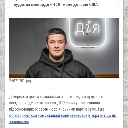
судах на мільярди – 400 тисяч доларів США.
25021201.jpg
Джерелом цього «російського іпсо» є відео судового
засідання, де представник ДБР зачитує листування
підозрюваних зі своїми росіянськими партнерами, і де
обговорюється кому скільки вони «занесли» в Україні і що як
«порішали»
.