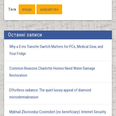
Теги
влада
шахрайство
Останні записи
Why a 0 ms Transfer Switch Matters for PCs, Medical Gear, and
Your Fridge
Common Reasons Charlotte Homes Need Water Damage
Restoration
Effortless radiance: The quiet luxury appeal of diamond
microdermabrasion
Mykhail Zborovskyi Cosmobet (ex-beneficiary): Internet Security.