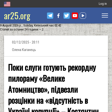
Меню
Log in
ar25.org
обліковог
запису
9 August 2026 р., Sunday, Київський час 02:42
користува
Статей за останні 24 години — 2
02/12/2025 - 20:11
Олена Каганець
Поки слуги готують рекордну
пилораму «Велике
Атомництво», підвезли
розцінки на «відсутність в
Україні корупції» – Костянтин