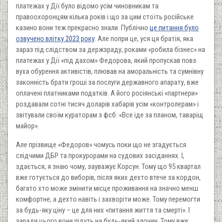
платежах у Дії було відомо усім чиновникам та
правоохоронцям кілька років і що за цим стоїть російське
казино вони теж прекрасно знали. Публічно
це питання було
озвучено влітку 2023 року
. Але попри це, уся ця братія, яка
зараз під слідством за держзраду, роками «робила бізнес» на
платежах у Дії «під дахом» Федорова, який пропускав повз
вуха обурення активістів, плював на аморальність та сумнівну
законність брати гроші за послуги державного апарату, вже
оплачені платниками податків. А його росіянські «партнери»
роздавали сотні тисяч доларів хабарів усім «контролерам» і
звітували своїм кураторам з фсб: «Все іде за планом, таваріщ
майор».
Але прізвище «Федоров» чомусь поки що не згадується
слідчими ДБР та прокурорами на судових засіданнях. І,
здається, я знаю чому, зауважує Корсун. Тому що 95 квартал
вже готується до виборів, після яких дехто втече за кордон,
багато хто може змінити місце проживання на значно менш
комфортне, а дехто навіть і захворіти може. Тому перемогти
за будь-яку ціну – це для них «питання життя та смерті». І
заради цього вони підуть на будь-який злочин. Тому вже