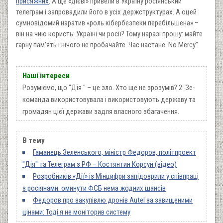
присяжних
. А ще «дієві» привели в Україну росіянський
телеграм і запровадили його в усіх держструктурах. А оцей
сумновідомий наратив «роль кібербезпеки перебільшена» –
він на чию користь: Україні чи росії? Тому наразі прошу: майте
гарну пам’ять і нічого не пробачайте. Час настане. No Mercy".
Наші інтереси
Розуміємо, що "Дія " – це зло. Хто ще не зрозумів? 2. Зе-
команда використовувала і використовують державу та
громадян цієї держави задля власного збагачення.
В тему
Гаманець Зеленського, міністр Федоров, політпроект
"Дія" та Телеграм з РФ – Костянтин Корсун (відео)
Розробників «Дії» із Мінцифри запідозрили у співпраці
з росіянами: оминути ФСБ нема жодних шансів
Федоров про закупівлю дронів Autel за завищеними
цінами: Тоді я не моніторив систему