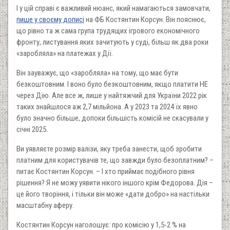
І у цій справі є важливий нюанс, який намагаються замовчати,
пише у своєму дописі
на ФБ Костянтин Корсун. Він пояснює,
що рівно та ж сама група трудящих ігрового економічного
фронту, листування яких зачитують у суді, більш як два роки
«заробляла» на платежах у Дії.
Він зауважує, що «заробляла» на тому, що має бути
безкоштовним. І воно було безкоштовним, якщо платити НЕ
через Дію. Але все ж, лише у найтяжчий для України 2022 рік
таких знайшлося аж 2,7 мільйона. А у 2023 та 2024 їх явно
було значно більше, допоки більшість комісій не скасували у
січні 2025.
Ви уявляєте розмір валізи, яку треба занести, щоб зробити
платним для користувачів те, що завжди було безоплатним? –
питає Костянтин Корсун. – І хто приймає подібного рівня
рішення? Я не можу уявити нікого іншого крім Федорова. Дія –
це його творіння, і тільки він може «дати добро» на настільки
масштабну аферу.
Костянтин Корсун наголошує: про комісію у 1,5-2 % на