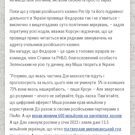
Поки що у справі російського казино Pin-Up та його підривної
діяльності в Україні прізвище Федорова так і не з'явиться –
виключно з вищезгаданих суто політичних міркувань, – задля
порятунку усієї кодли, вважає Корсун і відзначає, що це
прізвище прямо читається між рядками звинувачень на
адресу очільників російського казино.
Він нагадує, що Федоров – це один з топових ієрархів зе-
команди, член Ставки та РНБО, благословенний особисто
Зеленським на усю ту дичину, яку Міша творить в Україні.
"Розумію, що якась частина Дія-мазохістів підуть і
проголосують за нього, цього ніяк не уникнути: 5% із колишніх
73% вони якось нашкрябають, – пише Крсун. – Але звертаюся
до розумних – нічого не забувайте, будь ласка. Пам’ятайте,
що цифровий аферист Міша роками крав мільйони у
користувачів Дії разом зі своїми російськими партнерами з
ПінАп. А ще
вкрав мінімум 600 мільйонів на закупівлях дронів
.
А ще Дію хакнули росіяни у січні 2022 і злили дані 13,5
мільйонів українців, що чітко
підтвердив американський суд